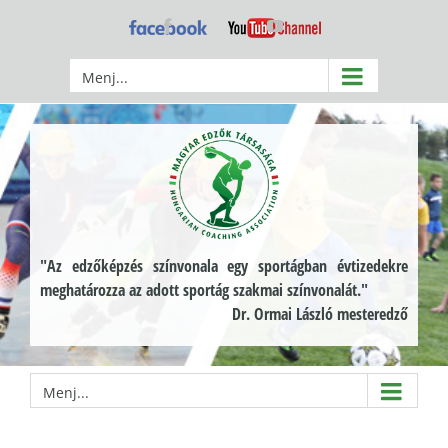
Kihagyás
Facebook
YouTube
Menj...
"Az edzőképzés színvonala egy sportágban évtizedekre
meghatározza az adott sportág szakmai színvonalát."
Dr. Ormai László mesteredző
Menj...