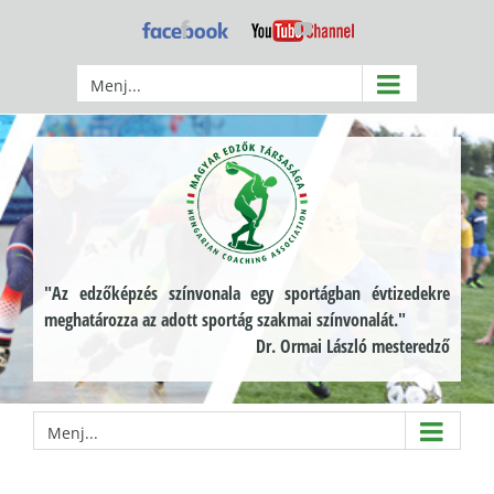
Kihagyás
Facebook
YouTube
Menj...
"Az edzőképzés színvonala egy sportágban évtizedekre
meghatározza az adott sportág szakmai színvonalát."
Dr. Ormai László mesteredző
Menj...