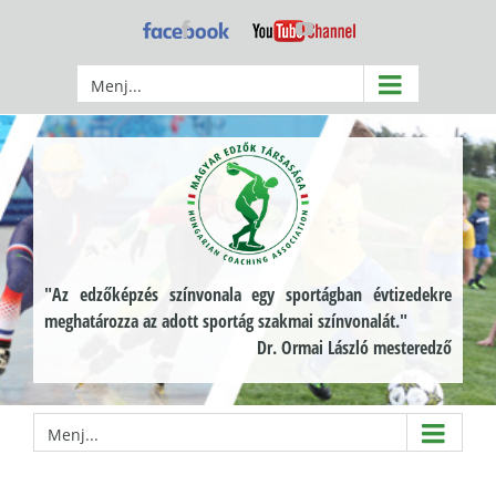
Kihagyás
Facebook
YouTube
Menj...
"Az edzőképzés színvonala egy sportágban évtizedekre
meghatározza az adott sportág szakmai színvonalát."
Dr. Ormai László mesteredző
Menj...