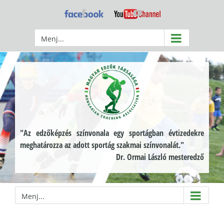
Kihagyás
Facebook
YouTube
Menj...
"Az edzőképzés színvonala egy sportágban évtizedekre
meghatározza az adott sportág szakmai színvonalát."
Dr. Ormai László mesteredző
Menj...