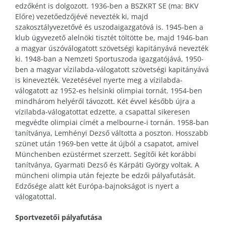
edzőként is dolgozott. 1936-ben a BSZKRT SE (ma: BKV
Előre) vezetőedzőjévé nevezték ki, majd
szakosztályvezetővé és uszodaigazgatóvá is. 1945-ben a
klub ügyvezető alelnöki tisztét töltötte be, majd 1946-ban
a magyar úszóválogatott szövetségi kapitányává nevezték
ki. 1948-ban a Nemzeti Sportuszoda igazgatójává, 1950-
ben a magyar vízilabda-válogatott szövetségi kapitányává
is kinevezték. Vezetésével nyerte meg a vízilabda-
válogatott az 1952-es helsinki olimpiai tornát. 1954-ben
mindhárom helyéről távozott. Két évvel később újra a
vízilabda-válogatottat edzette, a csapattal sikeresen
megvédte olimpiai címét a melbourne-i tornán. 1958-ban
tanítványa, Lemhényi Dezső váltotta a poszton. Hosszabb
szünet után 1969-ben vette át újból a csapatot, amivel
Münchenben ezüstérmet szerzett. Segítői két korábbi
tanítványa, Gyarmati Dezső és Kárpáti György voltak. A
müncheni olimpia után fejezte be edzői pályafutását.
Edzősége alatt két Európa-bajnokságot is nyert a
válogatottal.
Sportvezetői pályafutása