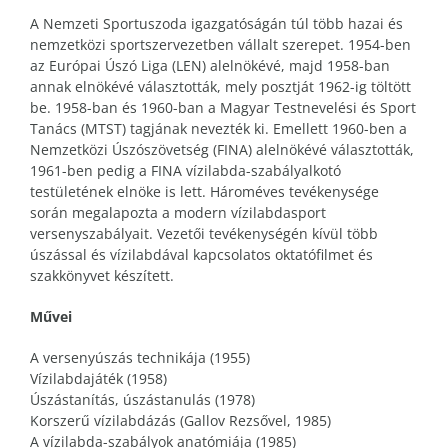
A Nemzeti Sportuszoda igazgatóságán túl több hazai és
nemzetközi sportszervezetben vállalt szerepet. 1954-ben
az Európai Úszó Liga (LEN) alelnökévé, majd 1958-ban
annak elnökévé választották, mely posztját 1962-ig töltött
be. 1958-ban és 1960-ban a Magyar Testnevelési és Sport
Tanács (MTST) tagjának nevezték ki. Emellett 1960-ben a
Nemzetközi Úszószövetség (FINA) alelnökévé választották,
1961-ben pedig a FINA vízilabda-szabályalkotó
testületének elnöke is lett. Hároméves tevékenysége
során megalapozta a modern vízilabdasport
versenyszabályait. Vezetői tevékenységén kívül több
úszással és vízilabdával kapcsolatos oktatófilmet és
szakkönyvet készített.
Művei
A versenyúszás technikája (1955)
Vízilabdajáték (1958)
Úszástanítás, úszástanulás (1978)
Korszerű vízilabdázás (Gallov Rezsővel, 1985)
A vízilabda-szabályok anatómiája (1985)