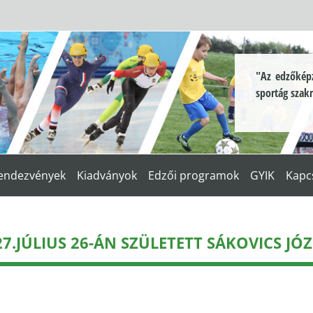
"Az edzőképz
sportág szak
endezvények
Kiadványok
Edzői programok
GYIK
Kapc
27.JÚLIUS 26-ÁN SZÜLETETT SÁKOVICS JÓZ