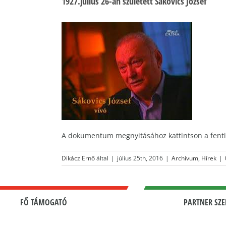
1927.július 26-án született Sákovics József
A dokumentum megnyitásához kattintson a fenti
Dikácz Ernő
által
|
július 25th, 2016
|
Archívum
,
Hírek
|
FŐ TÁMOGATÓ
PARTNER SZE