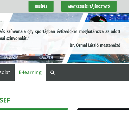
BELÉPÉS
ADATKEZELÉSI TÁJÉKOZTATÓ
és színvonala egy sportágban évtizedekre meghatározza az adott
mai színvonalát."
Dr. Ormai László mesteredző
solat
E-learning
SEF