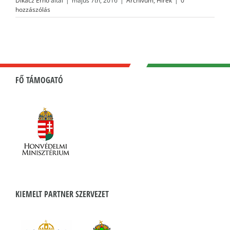
Dikácz Ernő
által
|
május 7th, 2016
|
Archívum
,
Hírek
|
0
hozzászólás
FŐ TÁMOGATÓ
KIEMELT PARTNER SZERVEZET