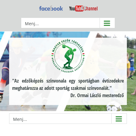
Kihagyás
Facebook
YouTube
Menj...
"Az edzőképzés színvonala egy sportágban évtizedekre
meghatározza az adott sportág szakmai színvonalát."
Dr. Ormai László mesteredző
Menj...