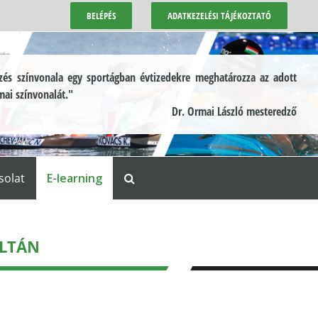
BELÉPÉS
ADATKEZELÉSI TÁJÉKOZTATÓ
és színvonala egy sportágban évtizedekre meghatározza az adott
mai színvonalát."
Dr. Ormai László mesteredző
solat
E-learning
OLTÁN