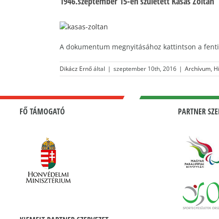
1946.szeptember 15-én született Kásás Zoltán
A dokumentum megnyitásához kattintson a fenti
Dikácz Ernő
által
|
szeptember 10th, 2016
|
Archívum
,
H
FŐ TÁMOGATÓ
PARTNER SZE