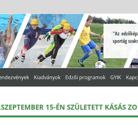
"Az edzőképz
sportág szak
endezvények
Kiadványok
Edzői programok
GYIK
Kapc
.SZEPTEMBER 15-ÉN SZÜLETETT KÁSÁS Z