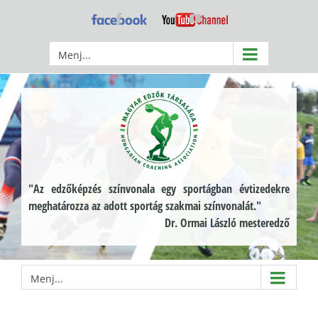
Kihagyás
Facebook
YouTube
Menj...
"Az edzőképzés színvonala egy sportágban évtizedekre
meghatározza az adott sportág szakmai színvonalát."
Dr. Ormai László mesteredző
Menj...