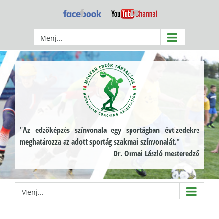
Kihagyás
Facebook
YouTube
Menj...
"Az edzőképzés színvonala egy sportágban évtizedekre
meghatározza az adott sportág szakmai színvonalát."
Dr. Ormai László mesteredző
Menj...