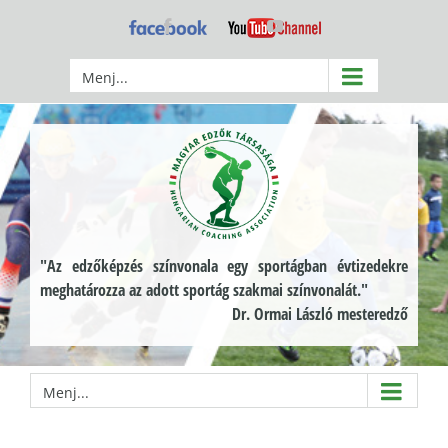
Kihagyás
Facebook
YouTube
Menj...
"Az edzőképzés színvonala egy sportágban évtizedekre
meghatározza az adott sportág szakmai színvonalát."
Dr. Ormai László mesteredző
Menj...