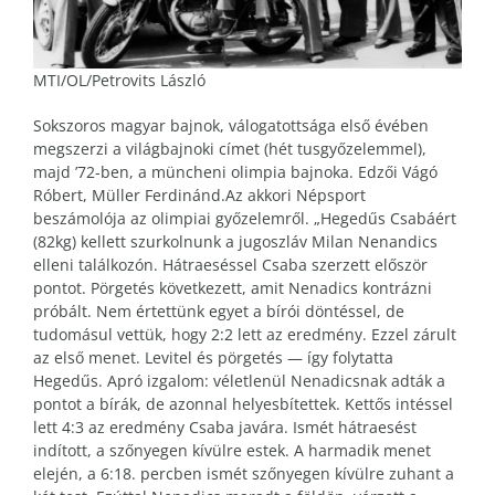
MTI/OL/Petrovits László
Sokszoros magyar bajnok, válogatottsága első évében
megszerzi a világbajnoki címet (hét tusgyőzelemmel),
majd ’72-ben, a müncheni olimpia bajnoka. Edzői Vágó
Róbert, Müller Ferdinánd.Az akkori Népsport
beszámolója az olimpiai győzelemről. „Hegedűs Csabáért
(82kg) kellett szurkolnunk a jugoszláv Milan Nenandics
elleni találkozón. Hátraeséssel Csaba szerzett először
pontot. Pörgetés következett, amit Nenadics kontrázni
próbált. Nem értettünk egyet a bírói döntéssel, de
tudomásul vettük, hogy 2:2 lett az eredmény. Ezzel zárult
az első menet. Levitel és pörgetés — így folytatta
Hegedűs. Apró izgalom: véletlenül Nenadicsnak adták a
pontot a bírák, de azonnal helyesbítettek. Kettős intéssel
lett 4:3 az eredmény Csaba javára. Ismét hátraesést
indított, a szőnyegen kívülre estek. A harmadik menet
elején, a 6:18. percben ismét szőnyegen kívülre zuhant a