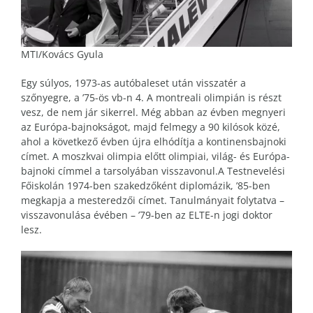
MTI/Kovács Gyula
Egy súlyos, 1973-as autóbaleset után visszatér a
szőnyegre, a ’75-ös vb-n 4. A montreali olimpián is részt
vesz, de nem jár sikerrel. Még abban az évben megnyeri
az Európa-bajnokságot, majd felmegy a 90 kilósok közé,
ahol a következő évben újra elhódítja a kontinensbajnoki
címet. A moszkvai olimpia előtt olimpiai, világ- és Európa-
bajnoki címmel a tarsolyában visszavonul.A Testnevelési
Főiskolán 1974-ben szakedzőként diplomázik, ’85-ben
megkapja a mesteredzői címet. Tanulmányait folytatva –
visszavonulása évében – ’79-ben az ELTE-n jogi doktor
lesz.