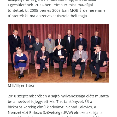
Egyesületének. 2022-ben Prima Primissima-díjjal
tüntették ki. 2005-ben és 2008-ban MOB Érdeméremmel
tüntették ki, ma a szervezet tiszteletbeli tagja.
MTI/Illyés Tibor
2018 szeptemberében a sajtó nyilvánossága előtt mutatta
be a nevével is jegyzett Mr. Tus-tankönyvet, Út a
birkózósikerekig című kiadványt. Nenad Lalovics, a
Nemzetközi Birkózó Szövetség (UWW) elnöke azt írja, a