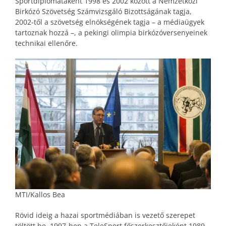
Sportdiplomataként 1998 és 2002 között a Nemzetközi
Birkózó Szövetség Számvizsgáló Bizottságának tagja,
2002-től a szövetség elnökségének tagja – a médiaügyek
tartoznak hozzá –, a pekingi olimpia birkózóversenyeinek
technikai ellenőre.
MTI/Kallos Bea
Rövid ideig a hazai sportmédiában is vezető szerepet
töltött be, 1997-ben a TeleSport főszerkesztőjeként.1989