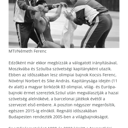
MTI/Németh Ferenc
Edzőként már ekkor megbízzák a válogatott irányításával,
Moszkvába és Szöulba szövetségi kapitányként utazik.
Ebben az időszakban lesz olimpiai bajnok Kocsis Ferenc,
Növényi Norbert és Sike András. Kapitánysága idején (11
év alatt) a magyar birkózók 83 olimpiai, világ- és Európa-
bajnoki érmet szereztek.Szöul után megválasztják a hazai
szövetség alelnökévé, a barcelonai játékok évétől a
szervezet első embere. A poszton négyszer megerősítik,
egészen 2015-ig elnököl. Regnáló időszakában
Budapesten rendezték 2005-ben a világbajnokságot.