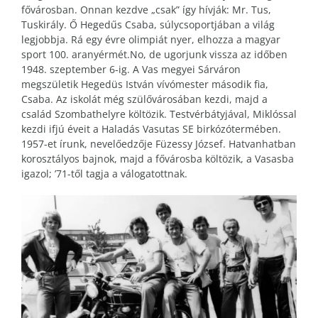
fővárosban. Onnan kezdve „csak” így hívják: Mr. Tus,
Tuskirály. Ő Hegedűs Csaba, súlycsoportjában a világ
legjobbja. Rá egy évre olimpiát nyer, elhozza a magyar
sport 100. aranyérmét.No, de ugorjunk vissza az időben
1948. szeptember 6-ig. A Vas megyei Sárváron
megszületik Hegedüs István vívómester második fia,
Csaba. Az iskolát még szülővárosában kezdi, majd a
család Szombathelyre költözik. Testvérbátyjával, Miklóssal
kezdi ifjú éveit a Haladás Vasutas SE birkózótermében.
1957-et írunk, nevelőedzője Füzessy József. Hatvanhatban
korosztályos bajnok, majd a fővárosba költözik, a Vasasba
igazol; ’71-től tagja a válogatottnak.