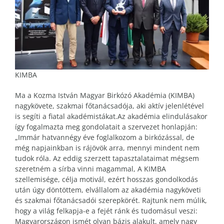
KIMBA
Ma a Kozma István Magyar Birkózó Akadémia (KIMBA)
nagykövete, szakmai főtanácsadója, aki aktív jelenlétével
is segíti a fiatal akadémistákat.Az akadémia elindulásakor
így fogalmazta meg gondolatait a szervezet honlapján:
„Immár hatvannégy éve foglalkozom a birkózással, de
még napjainkban is rájövök arra, mennyi mindent nem
tudok róla. Az eddig szerzett tapasztalataimat mégsem
szeretném a sírba vinni magammal, A KIMBA
szellemisége, célja motivál, ezért hosszas gondolkodás
után úgy döntöttem, elvállalom az akadémia nagyköveti
és szakmai főtanácsadói szerepkörét. Rajtunk nem múlik,
hogy a világ felkapja-e a fejét ránk és tudomásul veszi:
Magyarországon ismét olyan bázis alakult, amely nagy