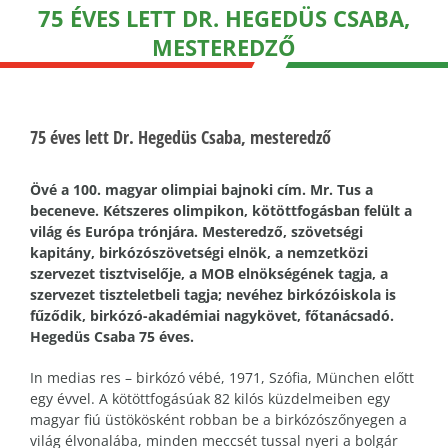
75 ÉVES LETT DR. HEGEDÜS CSABA,
MESTEREDZŐ
75 éves lett Dr. Hegedüs Csaba, mesteredző
Övé a 100. magyar olimpiai bajnoki cím. Mr. Tus a
beceneve. Kétszeres olimpikon, kötöttfogásban felült a
világ és Európa trónjára. Mesteredző, szövetségi
kapitány, birkózószövetségi elnök, a nemzetközi
szervezet tisztviselője, a MOB elnökségének tagja, a
szervezet tiszteletbeli tagja; nevéhez birkózóiskola is
fűződik, birkózó-akadémiai nagykövet, főtanácsadó.
Hegedüs Csaba 75 éves.
In medias res – birkózó vébé, 1971, Szófia, München előtt
egy évvel. A kötöttfogásúak 82 kilós küzdelmeiben egy
magyar fiú üstökösként robban be a birkózószőnyegen a
világ élvonalába, minden meccsét tussal nyeri a bolgár