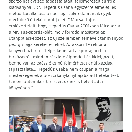
szerző hat évtized tapasztalatait, felismeréseit sűríti a
kiadványba. „Dr. Hegedűs Csaba egyszerre elméleti és
metodikai alkotása a sportág szakirodalmának egyik
mérföldkő értékű darabja lett.” Mocsai Lajos
emlékeztetett, hogy Hegedűs Csaba 2001-ben létrehozta
a Mr. Tus-sportiskolát, mely forradalmasította az
utánpótlásképzést, az új szellemben felnevelt tanítványok
pedig világsikereket értek el. Az akkori TF-rektor a
könyvről azt írja: „Teljes képet ad a sportágáról, a
birkózásról, minden részlete átgondolt és kidolgozott,
benne van az egész életmű felmérhetetlenül gazdag
tapasztalata… Hegedűs Csaba nem csupán a maga
mesterségének a boszorkánykonyhájába ad betekintést,
hanem autentikus társszerzőknek is helyet ad a
könyvében.”