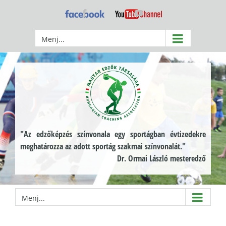
Kihagyás
Facebook
YouTube
Menj...
"Az edzőképzés színvonala egy sportágban évtizedekre
meghatározza az adott sportág szakmai színvonalát."
Dr. Ormai László mesteredző
Menj...