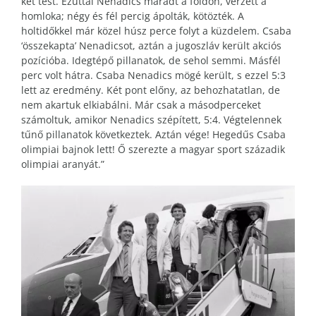
két test. Ezúttal Nenadics maradt a földön, vérzett a
homloka; négy és fél percig ápolták, kötözték. A
holtidőkkel már közel húsz perce folyt a küzdelem. Csaba
‘összekapta’ Nenadicsot, aztán a jugoszláv került akciós
pozícióba. Idegtépő pillanatok, de sehol semmi. Másfél
perc volt hátra. Csaba Nenadics mögé került, s ezzel 5:3
lett az eredmény. Két pont előny, az behozhatatlan, de
nem akartuk elkiabálni. Már csak a másodperceket
számoltuk, amikor Nenadics szépített, 5:4. Végtelennek
tűnő pillanatok következtek. Aztán vége! Hegedűs Csaba
olimpiai bajnok lett! Ő szerezte a magyar sport századik
olimpiai aranyát.”