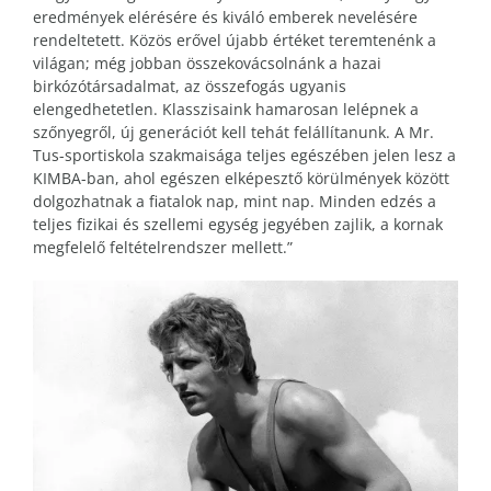
eredmények elérésére és kiváló emberek nevelésére
rendeltetett. Közös erővel újabb értéket teremtenénk a
világan; még jobban összekovácsolnánk a hazai
birkózótársadalmat, az összefogás ugyanis
elengedhetetlen. Klasszisaink hamarosan lelépnek a
szőnyegről, új generációt kell tehát felállítanunk. A Mr.
Tus-sportiskola szakmaisága teljes egészében jelen lesz a
KIMBA-ban, ahol egészen elképesztő körülmények között
dolgozhatnak a fiatalok nap, mint nap. Minden edzés a
teljes fizikai és szellemi egység jegyében zajlik, a kornak
megfelelő feltételrendszer mellett.”