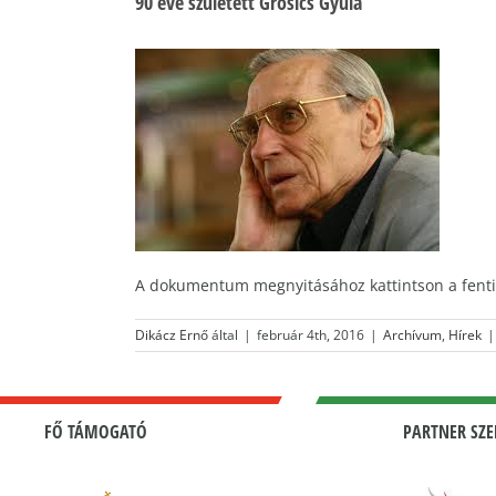
90 éve született Grosics Gyula
A dokumentum megnyitásához kattintson a fenti
Dikácz Ernő
által
|
február 4th, 2016
|
Archívum
,
Hírek
|
FŐ TÁMOGATÓ
PARTNER SZE