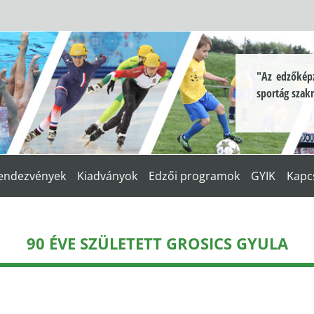
"Az edzőképz
sportág szak
endezvények
Kiadványok
Edzői programok
GYIK
Kapc
90 ÉVE SZÜLETETT GROSICS GYULA