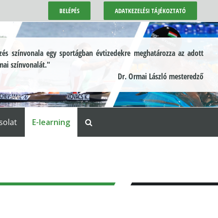
BELÉPÉS
ADATKEZELÉSI TÁJÉKOZTATÓ
és színvonala egy sportágban évtizedekre meghatározza az adott
mai színvonalát."
Dr. Ormai László mesteredző
solat
E-learning