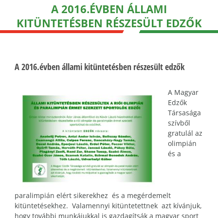
A 2016.ÉVBEN ÁLLAMI
KITÜNTETÉSBEN RÉSZESÜLT EDZŐK
A 2016.évben állami kitüntetésben részesült edzők
A Magyar
Edzők
Társasága
szívből
gratulál az
olimpián
és a
paralimpián elért sikerekhez és a megérdemelt
kitüntetésekhez. Valamennyi kitüntetettnek azt kívánjuk,
hogy további munkájukkal is gazdagítsák a magyar sport