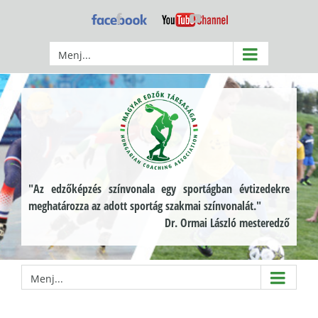
Kihagyás
Facebook
YouTube
Menj...
"Az edzőképzés színvonala egy sportágban évtizedekre
meghatározza az adott sportág szakmai színvonalát."
Dr. Ormai László mesteredző
Menj...