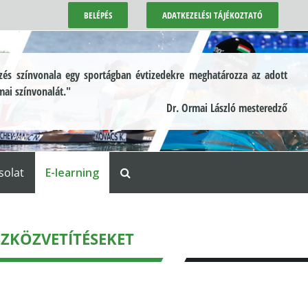
BELÉPÉS
ADATKEZELÉSI TÁJÉKOZTATÓ
és színvonala egy sportágban évtizedekre meghatározza az adott
mai színvonalát."
Dr. Ormai László mesteredző
solat
E-learning
SZKÖZVETÍTÉSEKET