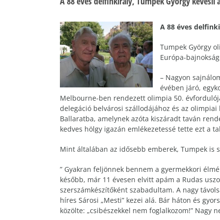
A 88 éves delfinkirály, Tumpek György kevesli 
A 88 éves delfink
Tumpek György oli
Európa-bajnokságo
– Nagyon sajnálom
évében járó, egyk
Melbourne-ben rendezett olimpia 50. évfordulój
delegáció belvárosi szállodájához és az olimpiai
Ballaratba, amelynek azóta kiszáradt taván rende
kedves hölgy igazán emlékezetessé tette ezt a ta
Mint általában az idősebb emberek, Tumpek is sze
” Gyakran feljönnek bennem a gyermekkori élmén
később, már 11 évesen elvitt apám a Rudas uszo
szerszámkészítőként szabadultam. A nagy távol
híres Sárosi „Mesti” kezei alá. Bár háton és gyo
közölte: „csibészekkel nem foglalkozom!” Nagy 