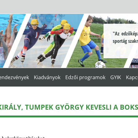
"Az edzőképz
sportág szak
endezvények
Kiadványok
Edzői programok
GYIK
Kapc
NKIRÁLY, TUMPEK GYÖRGY KEVESLI A BOK