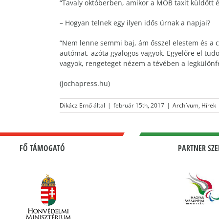
“Tavaly októberben, amikor a MOB taxit küldött
– Hogyan telnek egy ilyen idős úrnak a napjai?
“Nem lenne semmi baj, ám ősszel elestem és a c
autómat, azóta gyalogos vagyok. Egyelőre el tud
vagyok, rengeteget nézem a tévében a legkülönfél
(jochapress.hu)
Dikácz Ernő
által
|
február 15th, 2017
|
Archívum
,
Hírek
FŐ TÁMOGATÓ
PARTNER SZE