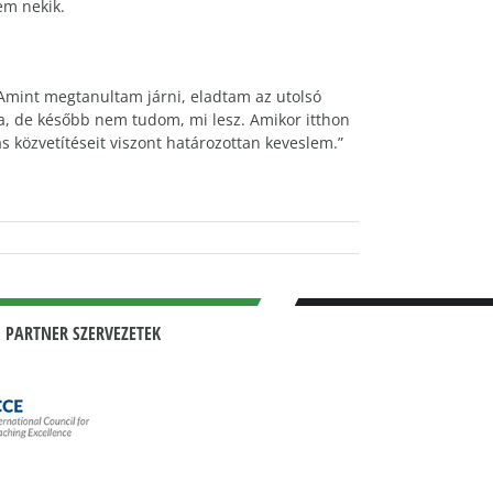
em nekik.
Amint megtanultam járni, eladtam az utolsó
ba, de később nem tudom, mi lesz. Amikor itthon
s közvetítéseit viszont határozottan keveslem.”
 PARTNER SZERVEZETEK