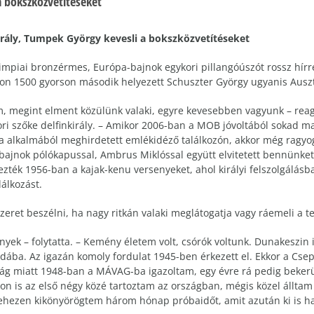
a bokszközvetítéseket
irály, Tumpek György kevesli a bokszközvetítéseket
mpiai bronzérmes, Európa-bajnok egykori pillangóúszót rossz hírre
n 1500 gyorson második helyezett Schuszter György ugyanis Ausz
, megint elment közülünk valaki, egyre kevesebben vagyunk – reagá
ori szőke delfinkirály. – Amikor 2006-ban a MOB jóvoltából sokad 
a alkalmából meghirdetett emlékidéző találkozón, akkor még ragyog
 bajnok pólókapussal, Ambrus Miklóssal együtt elvitetett bennünket 
zték 1956-ban a kajak-kenu versenyeket, ahol királyi felszolgálásb
lálkozást.
ret beszélni, ha nagy ritkán valaki meglátogatja vagy ráemeli a te
yek – folytatta. – Kemény életem volt, csórók voltunk. Dunakeszi
dába. Az igazán komoly fordulat 1945-ben érkezett el. Ekkor a Cs
ság miatt 1948-ban a MÁVAG-ba igazoltam, egy évre rá pedig beke
rson is az első négy közé tartoztam az országban, mégis közel állta
nehezen kikönyörögtem három hónap próbaidőt, amit azután ki is h