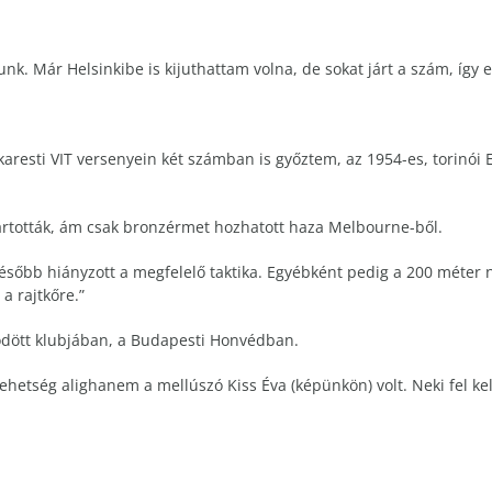
nk. Már Helsinkibe is kijuthattam volna, de sokat járt a szám, így e
aresti VIT versenyein két számban is győztem, az 1954-es, torinói
artották, ám csak bronzérmet hozhatott haza Melbourne-ből.
sőbb hiányzott a megfelelő taktika. Egyébként pedig a 200 méter n
a rajtkőre.”
ödött klubjában, a Budapesti Honvédban.
ehetség alighanem a mellúszó Kiss Éva (képünkön) volt. Neki fel kell