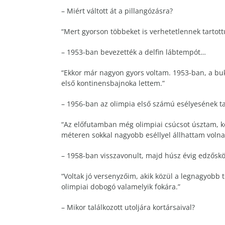
– Miért váltott át a pillangózásra?
“Mert gyorson többeket is verhetetlennek tartottu
– 1953-ban bevezették a delfin lábtempót…
“Ekkor már nagyon gyors voltam. 1953-ban, a buk
első kontinensbajnoka lettem.”
– 1956-ban az olimpia első számú esélyesének t
“Az előfutamban még olimpiai csúcsot úsztam, ké
méteren sokkal nagyobb eséllyel állhattam volna 
– 1958-ban visszavonult, majd húsz évig edzősk
“Voltak jó versenyzőim, akik közül a legnagyobb t
olimpiai dobogó valamelyik fokára.”
– Mikor találkozott utoljára kortársaival?