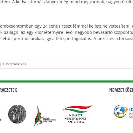
 értem. A kedves tornászlányok még mind megvannak, nagyon örült
ombcsontomban egy 24 centis részt fémmel kellett helyettesíteni. 
ok ballagni az egy kilométernyire lévő, nagyobb bevásárló központ
ébb sportműsorokat, így a téli sportágakat is. A boksz és a birkózá
|
0 hozzászólás
RVEZETEK
NEMZETKÖZI