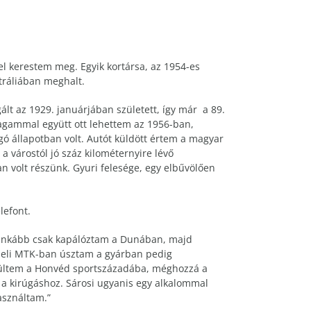
l kerestem meg. Egyik kortársa, az 1954-es
tráliában meghalt.
lt az 1929. januárjában született, így már a 89.
magammal együtt ott lehettem az 1956-ban,
ó állapotban volt. Autót küldött értem a magyar
a várostól jó száz kilométernyire lévő
an volt részünk. Gyuri felesége, egy elbűvölően
lefont.
n inkább csak kapálóztam a Dunában, majd
epeli MTK-ban úsztam a gyárban pedig
rültem a Honvéd sportszázadába, méghozzá a
m a kirúgáshoz. Sárosi ugyanis egy alkalommal
asználtam.”