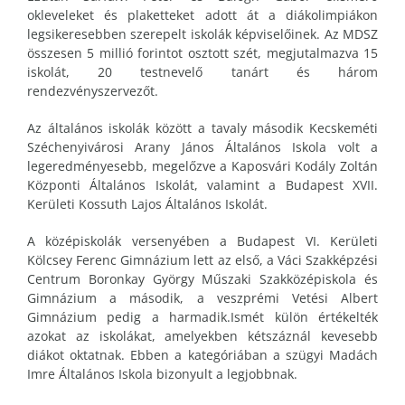
okleveleket és plaketteket adott át a diákolimpiákon
legsikeresebben szerepelt iskolák képviselőinek. Az MDSZ
összesen 5 millió forintot osztott szét, megjutalmazva 15
iskolát, 20 testnevelő tanárt és három
rendezvényszervezőt.
Az általános iskolák között a tavaly második Kecskeméti
Széchenyivárosi Arany János Általános Iskola volt a
legeredményesebb, megelőzve a Kaposvári Kodály Zoltán
Központi Általános Iskolát, valamint a Budapest XVII.
Kerületi Kossuth Lajos Általános Iskolát.
A középiskolák versenyében a Budapest VI. Kerületi
Kölcsey Ferenc Gimnázium lett az első, a Váci Szakképzési
Centrum Boronkay György Műszaki Szakközépiskola és
Gimnázium a második, a veszprémi Vetési Albert
Gimnázium pedig a harmadik.Ismét külön értékelték
azokat az iskolákat, amelyekben kétszáznál kevesebb
diákot oktatnak. Ebben a kategóriában a szügyi Madách
Imre Általános Iskola bizonyult a legjobbnak.