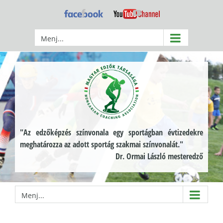
Kihagyás
Facebook
YouTube
Menj...
"Az edzőképzés színvonala egy sportágban évtizedekre
meghatározza az adott sportág szakmai színvonalát."
Dr. Ormai László mesteredző
Menj...