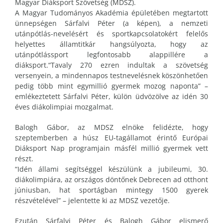
Magyar Diáksport Szövetség (MDSZ).
A Magyar Tudományos Akadémia épületében megtartott
ünnepségen Sárfalvi Péter (a képen), a nemzeti
utánpótlás-nevelésért és sportkapcsolatokért felelős
helyettes államtitkár hangsúlyozta, hogy az
utánpótlássport legfontosabb alappillére a
diáksport.“Tavaly 270 ezren indultak a szövetség
versenyein, a mindennapos testnevelésnek köszönhetően
pedig több mint egymillió gyermek mozog naponta” –
emlékeztetett Sárfalvi Péter, külön üdvözölve az idén 30
éves diákolimpiai mozgalmat.
Balogh Gábor, az MDSZ elnöke felidézte, hogy
szeptemberben a húsz EU-tagállamot érintő Európai
Diáksport Nap programjain másfél millió gyermek vett
részt.
“Idén állami segítséggel készülünk a jubileumi, 30.
diákolimpiára, az országos döntőnek Debrecen ad otthont
júniusban, hat sportágban mintegy 1500 gyerek
részvételével” – jelentette ki az MDSZ vezetője.
Ezután Sárfalvi Péter és Balogh Gábor elismerő