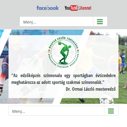
Kihagyás
Facebook
YouTube
Menj...
"Az edzőképzés színvonala egy sportágban évtizedekre
meghatározza az adott sportág szakmai színvonalát."
Dr. Ormai László mesteredző
Menj...