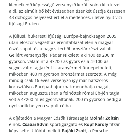
kiemelkedő képességű versenyző került volna ki a kezei
alól, az elmúlt bő két évtizedben tizenkét úszója összesen
43 dobogós helyezést ért el a medencés, illetve nyílt vízi
ifjúsági Eb-ken.
A júliusi, bukaresti ifjúsági Európa-bajnokságon 2005
után először végzett az éremtáblázat élén a magyar
úszócsapat
, és a
nagy sikerből oroszlánrészt vállalt
Gellért versenyzője, Pádár Nikolett, aki 100 és 200 m
gyorson, valamint a 4×200-as gyors és a 4×100-as
vegyesváltó tagjaként is aranyérmet ünnepelhetett,
miközben 400 m gyorson bronzérmet szerzett. A még
mindig csak 16 éves versenyző így már hatszoros
korosztályos Európa-bajnoknak mondhatja magát,
miközben augusztusban a felnőttek római Eb-jén tagja
volt a 4×200 m-es gyorsváltónak, 200 m gyorson pedig a
nyolcadik helyen csapott célba.
A díjátadón a Magyar Edzők Társaság
át
Molnár Zoltán
elnök,
Csabai Edvin
sportigazgató és
Köpf Károly
titkár
képviselte. Utóbbi mellett
Bujáki Zsolt
, a Porsche