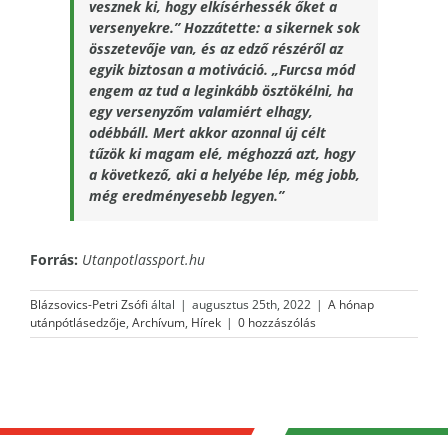
vesznek ki, hogy elkísérhessék őket a
versenyekre.”
Hozzátette: a sikernek sok
összetevője van, és az edző részéről az
egyik biztosan a motiváció.
„Furcsa mód
engem az tud a leginkább ösztökélni, ha
egy versenyzőm valamiért elhagy,
odébbáll. Mert akkor azonnal új célt
tűzök ki magam elé, méghozzá azt, hogy
a következő, aki a helyébe lép, még jobb,
még eredményesebb legyen.”
Forrás:
Utanpotlassport.hu
Blázsovics-Petri Zsófi
által
|
augusztus 25th, 2022
|
A hónap
utánpótlásedzője
,
Archívum
,
Hírek
|
0 hozzászólás