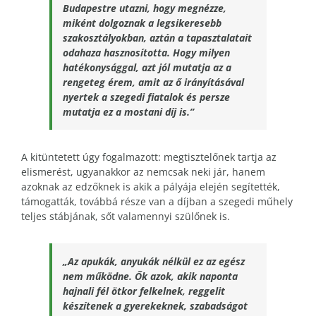
Budapestre utazni, hogy megnézze,
miként dolgoznak a legsikeresebb
szakosztályokban, aztán a tapasztalatait
odahaza hasznosította. Hogy milyen
hatékonysággal, azt jól mutatja az a
rengeteg érem, amit az ő irányításával
nyertek a szegedi fiatalok és persze
mutatja ez a mostani díj is.”
A kitüntetett
úgy fogalmazott: megtisztelőnek tartja az
elismerést, ugyanakkor az nemcsak neki jár, han
em
azoknak az edzőknek is akik a pályája elején segítették,
támogatták, továbbá része van a díjban a szegedi műhely
teljes stábjának, sőt valamennyi szülőnek is.
„Az apukák, anyukák nélkül ez az egész
nem működne. Ők azok, akik naponta
hajnali fél ötkor felkelnek, reggelit
készítenek a gyerekeknek, szabadságot