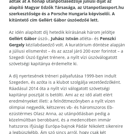
adták át A hónap utánpótlásedzője júliusi díját az
alapító Magyar Edzők Társasága, az Utanpotlassport.hu
szerkesztősége és a Porsche Hungaria képviselői. A
kitüntető cím Gellért Gábor úszóedzőé lett.
Az idén alapított díj hetedik kiírásának három jelöltje
Gellért Gábor
úszó
-,
Juhász István
atléta
– és
Penszki
Gergely
k
ézilabda
edző volt. A kuratórium döntése alapján
a júliusi elismerést – és az azzal járó 200 ezer forintot – a
Szegedi Úszó Egylet trénere, a nyílt vízi úszóválogatott
szövetségi kapitánya
érdemelte ki.
A díj nyertesének tréneri pályafutása 1999-ben indult
Szegeden, és azóta is a klubot szolgálja vezetőedzőként.
Ráadásul 2014 óta a nyílt vízi válogatott szövetségi
kapitányi posztját is betölti. Ami az ez idő alatt elért
eredményeket illeti: a felnőttmezőnyben a nyílt vízen
olimpiai negyedik, kétszeres vb- és háromszoros Eb-
ezüstérmes Olasz Anna, az utánpótlásban pedig a
közelmúltban berobbant, és a medencében immár
hatszoros ifjúsági Európa-bajnok Pádár Nikolett sikereire
a legbüszkébb. Ám szó sincs arról, hogy csak két