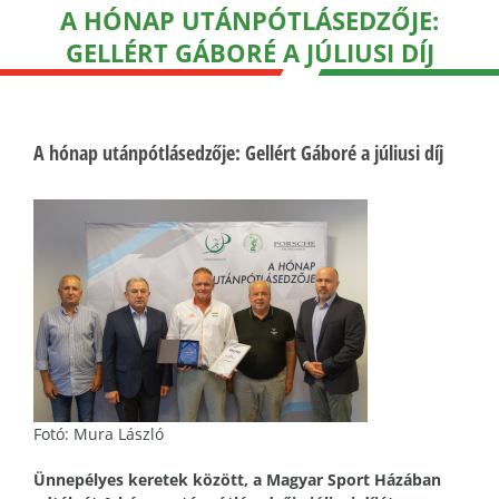
A HÓNAP UTÁNPÓTLÁSEDZŐJE:
GELLÉRT GÁBORÉ A JÚLIUSI DÍJ
A hónap utánpótlásedzője: Gellért Gáboré a júliusi díj
Fotó: Mura László
Ünnepélyes keretek között, a Magyar Sport Házában