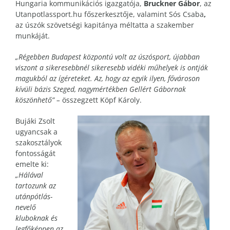
Hungaria kommunikációs igazgatója,
Bruckner Gábor
, az
Utanpotlassport.hu főszerkesztője, valamint
Sós Csaba
,
az úszók szövetségi kapitánya méltatta a szakember
munkáját.
„Régebben Budapest központú volt az úszósport, újabban
viszont a sikeresebbnél sikeresebb vidéki műhelyek is ontják
magukból az ígéreteket. Az, hogy az egyik ilyen, fővároson
kívüli bázis Szeged, nagymértékben Gellért Gábornak
köszönhető” –
összegzett
Köpf Károly.
Bujáki Zsolt
ugyancsak a
szakosztályok
fontosságát
emelte ki:
„Hálával
tartozunk az
utánpótlás-
nevelő
kluboknak és
legfőképpen az