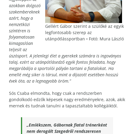
azokban dolgozó
szakembereknek
azért, hogy a
nemzetközi
Gellért Gábor szerint a szülőké az egyik
színtéren is
legfontosabb szerep az
folyamatosan
utánpótlássportban • Fotó: Mura László
kimagaslóan
teljesít az
úszósport. A jelenlegi élet a gyerekek számára is ingoványos
talaj, ezért az utánpótlásedző egyik fontos feladata, hogy
megpróbálja a sportolói pályán tartani a fiatalokat. Ha
emellé még siker is társul, mint a díjazott esetében hosszú
évek óta, az a legnagyobb öröm.”
Sós Csaba elmondta, hogy csak a rendszerben
gondolkodó edzők képesek nagy eredményekre, azok, akik
mernek és tudnak tanulni a tapasztaltabb kollégáiktól.
„Emlékszem, Gábornak fiatal trénerként
nem derogált Szegedről rendszeresen