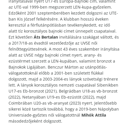
irányításával nyert U17-es Európa-bajnoki cím, valamint
az UTE-val 1999-ben megszerzett LEN-kupa-győzelem.
Edzőként 2001 szeptemberében kezdett dolgozni az UTE-
ban Kis József felkérésére. A klubban hosszú éveken
keresztül a férfiutánpótlásban tevékenykedett, ez idő
alatt tíz korosztályos bajnoki címet ünnepelt csapataival.
Ezt követően
Áts Bertalan
invitálására szakágat váltott, és
a 2017/18-as évadtól vezetőedzője az UVSE női
felnőttegyüttesének. A most 43 éves szakember irányítása
alatt az UVSE négy bajnoki címet nyert, arany- és
ezüstérmet szerzett a LEN-kupában, valamint bronzot a
Bajnokok Ligájában. Benczur Márton az utánpótlás-
válogatottoknál előbb a 2001-ben született fiúkkal
dolgozott, majd a 2003-2004-es lányok szövetségi trénere
lett. A lányok korosztályos nemzeti csapatával Sibenikben
U17-es Eb-bronzot (2021), Belgrádban U18-as vb-bronzot
(2022), Netanyában U19-es Eb-ezüstöt (2022), majd
Coimbrában U20-as vb-aranyat (2023) nyert. Jelentősebb
sikerei közé tartozik továbbá, hogy a 2019-ben Nápolyban
Universiade-győztes női válogatottnál
Mihók Attila
másodedzőjeként dolgozott.