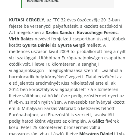
edzőnek tartom.”
KUTASI GERGELY
, az FTC 32 éves úszóedzője 2013-ban
fejezte be versenyzői pályafutását, s kezdett edzősködni.
Azt megelőzően a
Széles Sándor, Kovácshegyi Ferenc,
Virth Balázs
nevével fémjelzett csoportban úszott, többek
között
Gyurta Dániel
és
Gyurta Gergő
mellett. A
medencés úszáson kívül 2009-től próbálkozott meg a nyílt
vízi szakággal. Utóbbiban Európa-bajnokságon csapatban
ötödik volt, illetve 10 kilométeren, a sanghaji
világbajnokságon – megfogalmazása szerint – „valahol a
harmincadik hely környékén” végzett. Fiatal edzőként az
első jelentős eredményét Kiss Nikolettával érte el, aki
2014-ben korosztályos világbajnok lett 7,5 kilométeren,
illetve váltóban, rá bő két évre pedig ezüstérmet nyert az
ifi vb-n, szintén nyílt vízen. A nevesebb tanítványai között
említi Mihályvári-Farkas Viktóriát: ő kétszeres felnőtt
Európa-bajnok, aki Eb-ezüstöt is szerzett, tavalyelőtt
pedig hatodikként végzett az olimpián. A
Gálicz
fivérek
közül Péter 25 kilométeren bronzérmes volt a
magyarországi vb-n, László, illetve
Mészáros Dániel
ifi vb-