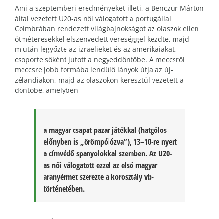
Ami a szeptemberi eredményeket illeti, a Benczur Márton
által vezetett U20-as női válogatott a portugáliai
Coimbrában rendezett világbajnokságot az olaszok ellen
ötméteresekkel elszenvedett vereséggel kezdte, majd
miután legyőzte az izraelieket és az amerikaiakat,
csoportelsőként jutott a negyeddöntőbe. A meccsről
meccsre jobb formába lendülő lányok útja az új-
zélandiakon, majd az olaszokon keresztül vezetett a
döntőbe, amelyben
a magyar csapat pazar játékkal (hatgólos
előnyben is „örömpólózva”), 13–10-re nyert
a címvédő spanyolokkal szemben. Az U20-
as női válogatott ezzel az első magyar
aranyérmet szerezte a korosztály vb-
történetében.