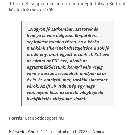
19. születésnapját decemberben ünneplő Fábián Bettinát
kérdeztük mesteréről:
„Nagyon jó szakember, szeretek és
könnyű is vele dolgozni. Empatikus,
segítőkész minden téren, és a közös
munkánk sikerének visszajelzése a sok jó
eredmény, amit együtt értünk el. Két éve
az edzőm az FTC-ben, kiváló az
együttműködésünk, könnyű vele végig
vinni a hosszú szezonokat, amilyen ez az
év is, és amelytől még további sikereket
várok. Az ifi Eb után még egy nagy
versenyem lesz: az izraeli, világbajnoki
kvalifikációs világkupa-viadal.”
Forrás:
Utanpotlassport.hu
Blázsovics-Petri Zsófi
által
|
október 5th, 2023
|
A hónap