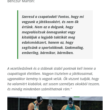
Benczur Márton:
Szeresd a csapatodat! Fontos, hogy mi
vagyunk a játékosokért, és nem ők
értünk. Nem az a dolgunk, hogy
megvalósítsuk önmagunkat vagy
kitaláljuk a legjobb taktikát meg
edzésmódszert, hanem az, hogy
segítsünk a sportolóknak. Szakmailag,
emberileg, bármikor, bármiben.
A vezetőedzőnek és a stábnak stabil pontnak kell lennie a
csapattagok életében. Nagyon tisztelem a játékosaimat,
ugyanakkor kemény is vagyok velük. Ők viszont tudják, hogy
ha valamiért kiabálok, azt sosem személyes okokból teszem,
és mindig mindenben számíthatnak rám.”