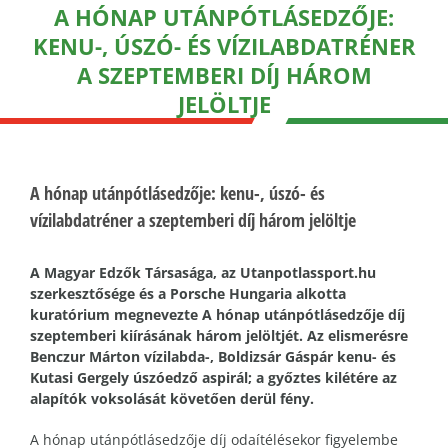
A HÓNAP UTÁNPÓTLÁSEDZŐJE:
KENU-, ÚSZÓ- ÉS VÍZILABDATRÉNER
A SZEPTEMBERI DÍJ HÁROM
JELÖLTJE
A hónap utánpótlásedzője: kenu-, úszó- és
vízilabdatréner a szeptemberi díj három jelöltje
A Magyar Edzők Társasága, az Utanpotlassport.hu
szerkesztősége és a Porsche Hungaria alkotta
kuratórium megnevezte A hónap utánpótlásedzője díj
szeptemberi kiírásának három jelöltjét. Az elismerésre
Benczur Márton vízilabda-, Boldizsár Gáspár kenu- és
Kutasi Gergely úszóedző aspirál; a győztes kilétére az
alapítók voksolását követően derül fény.
A hónap utánpótlásedzője díj odaítélésekor figyelembe