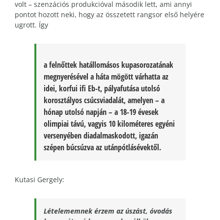
volt – szenzációs produkcióval második lett, ami annyi
pontot hozott neki, hogy az összetett rangsor első helyére
ugrott. Így
a felnőttek hatállomásos kupasorozatának
megnyerésével a háta mögött várhatta az
idei, korfui ifi Eb-t, pályafutása utolsó
korosztályos csúcsviadalát, amelyen – a
hónap utolsó napján – a 18-19 évesek
olimpiai távú, vagyis 10 kilométeres egyéni
versenyében diadalmaskodott, igazán
szépen búcsúzva az utánpótlásévektől.
Kutasi Gergely:
Lételememnek érzem az úszást, óvodás