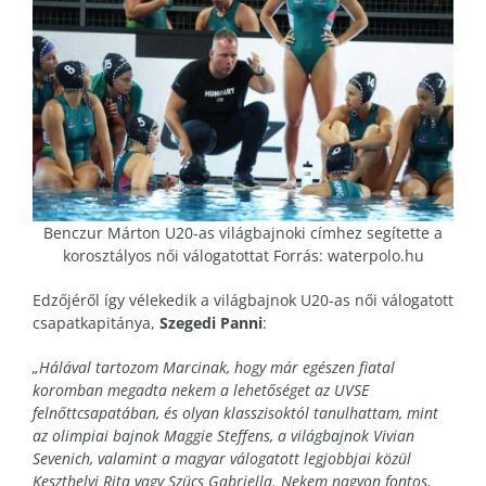
Benczur Márton U20-as világbajnoki címhez segítette a
korosztályos női válogatottat Forrás: waterpolo.hu
Edzőjéről így vélekedik a világbajnok U20-as női válogatott
csapatkapitánya,
Szegedi Panni
:
„
Hálával tartozom Marcinak, hogy már egészen fiatal
koromban megadta nekem a lehetőséget az UVSE
felnőttcsapatában, és olyan klasszisoktól tanulhattam, mint
az olimpiai bajnok Maggie Steffens, a világbajnok Vivian
Sevenich, valamint a magyar válogatott legjobbjai közül
Keszthelyi Rita vagy Szücs Gabriella. Nekem nagyon fontos,