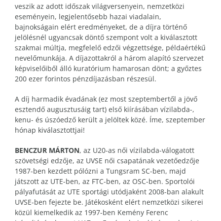
veszik az adott időszak világversenyein, nemzetközi
eseményein, legjelentősebb hazai viadalain,
bajnokságain elért eredményeket, de a díjra történő
jelölésnél ugyancsak döntő szempont volt a kiválasztott
szakmai múltja, megfelelő edzői végzettsége, példaértékű
nevelőmunkája. A díjazottakról a három alapító szervezet
képviselőiből álló kuratórium hamarosan dönt; a győztes
200 ezer forintos pénzdíjazásban részesül.
A díj harmadik évadának (ez most szeptembertől a jövő
esztendő augusztusáig tart) első kiírásában vízilabda-,
kenu- és úszóedző került a jelöltek közé. Íme, szeptember
hónap kiválasztottjai!
BENCZUR MÁRTON
, az U20-as női vízilabda-válogatott
szövetségi edzője, az UVSE női csapatának vezetőedzője
1987-ben kezdett pólózni a Tungsram SC-ben, majd
játszott az UTE-ben, az FTC-ben, az OSC-ben. Sportolói
pályafutását az UTE sportági utódjaként 2008-ban alakult
UVSE-ben fejezte be. Játékosként elért nemzetközi sikerei
közül kiemelkedik az 1997-ben Kemény Ferenc