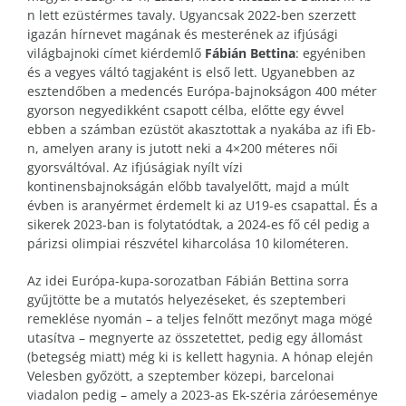
n lett ezüstérmes tavaly. Ugyancsak 2022-ben szerzett
igazán hírnevet magának és mesterének az ifjúsági
világbajnoki címet kiérdemlő
Fábián Bettina
: egyéniben
és a vegyes váltó tagjaként is első lett. Ugyanebben az
esztendőben a medencés Európa-bajnokságon 400 méter
gyorson negyedikként csapott célba, előtte egy évvel
ebben a számban ezüstöt akasztottak a nyakába az ifi Eb-
n, amelyen arany is jutott neki a 4×200 méteres női
gyorsváltóval. Az ifjúságiak nyílt vízi
kontinensbajnokságán előbb tavalyelőtt, majd a múlt
évben is aranyérmet érdemelt ki az U19-es csapattal. És a
sikerek 2023-ban is folytatódtak, a 2024-es fő cél pedig a
párizsi olimpiai részvétel kiharcolása 10 kilométeren.
Az idei Európa-kupa-sorozatban Fábián Bettina sorra
gyűjtötte be a mutatós helyezéseket, és szeptemberi
remeklése nyomán – a teljes felnőtt mezőnyt maga mögé
utasítva – megnyerte az összetettet, pedig egy állomást
(betegség miatt) még ki is kellett hagynia. A hónap elején
Velesben győzött, a szeptember közepi, barcelonai
viadalon pedig – amely a 2023-as Ek-széria záróeseménye