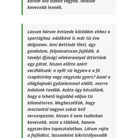
korom óta vízben vagyok, nélküle
kevesebb lennék.
Lassan három évtizede kötődöm ehhez a
sportághoz, edzőként is már tíz éve
dolgozom. Ami Bettinát illeti, úgy
gondolom, folyamatosan fejlődik. A
tavalyi ifjúsági vébéarannyal áttörtünk
egy gátat, hiszen előtte azért
vacilláltunk: a nyílt víz legyen-e a fő
csapásirány vagy négyszáz gyors? Azzal a
világbajnoki győzelemmel eldőlt, merre
indulunk tovább. Azóta úgy készülünk,
hogy a lehető legjobbá váljon tíz
kilométeren. Megbeszéltük, hogy
mostantól nagyon sokat kell
versenyeznie, hiszen ő nem tudásban
kevesebb, mint a többiek, hanem
egyszerűen tapasztalatban. Látom rajta
a fejlődést, lassanként kikristályosodik