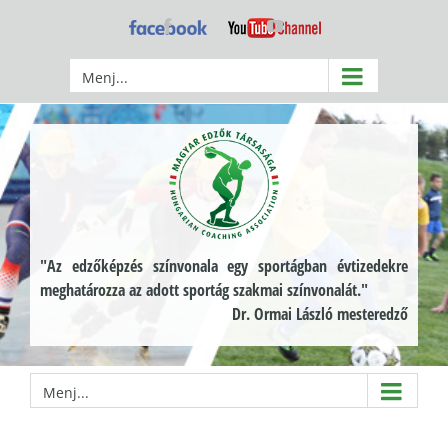
Kihagyás
Facebook
YouTube
Menj...
"Az edzőképzés színvonala egy sportágban évtizedekre
meghatározza az adott sportág szakmai színvonalát."
Dr. Ormai László mesteredző
Menj...