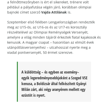
a felnőttmezőnyben is ért el sikereket, trénere volt
például a pályafutása végén járó, korábban olimpiai
bajnoki címet szerző
Vajda Attilának
is.
Szeptember első felében Lengyelországban rendezték
meg az U15-ös, az U16-os és az U17-es korosztály
részvételével az Olimpiai Reménységek Versenyét,
amelyre a világ minden tájáról érkeztek fiatal kajakosok és
kenusok. A magyar csapat – hasonlóan az elmúlt évek
utánpótlásversenyeihez – utcahosszal nyerte meg a
viadal pontversenyét, 50 érmet szerezve.
A küldöttség – és egyben az esemény–
egyik legeredményesebbjeként a Szeged VSE
kenusa, a Boldizsár által felkészített Gyányi
Milán zárt, aki négy aranyérem mellett egy
ezüstöt is nyert.