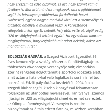
hogy érezzem az edző bizalmát, és azt, hogy számít rám a
jövőben is. Marcitól mindent megkapok, ami a fejlődésemet
segíti, és bármilyen problémával fordulhatok hozzá.
Elképesztő, egyben nagyon motiváló látni azt a szenvedélyt és
alázatot, amellyel a munkáját végzi. A korosztályos
válogatottunkat egy Eb-hetedik hely után vette át, végül pedig
U20-as világbajnokok lettünk együtt. Ha egy szóban akarom
megfogalmazni, hogy leginkább mit adott nekünk, akkor azt
mondanám: hitet.”
BOLDIZSÁR GÁSPÁR,
a Szeged Vízisport Egyesület 56
éves kenuedzője a szakág kétszeres felnőttvilágbajnok,
többszörös vb-dobogós versenyzője volt; elmondása
szerint rengeteg dolgot tanult élsportolói időszaka alatt,
amit aztán a fiatalokkal való foglalkozás során is fel tud
használni. Edzői pályafutása kezdetétől, 2004 óta a
szegedi klubot segíti, kisebb kihagyással folyamatosan
foglalkozik az utánpótlás nevelésével. Tanítványai számos
ifjúsági és U23-as világbajnoki címet és érmet szereztek,
az Olimpiai Reménységek Versenyén is rendre
bizonyítanak az általa edzett fiatalok, miközben korábban