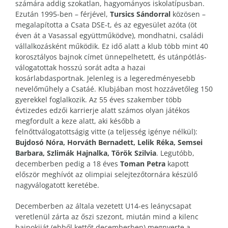
számára addig szokatlan, hagyományos iskolatípusban.
Ezután 1995-ben – férjével,
Tursics Sándorral
közösen –
megalapította a Csata DSE-t, és az egyesület azóta (öt
éven át a Vasassal együttműködve), mondhatni, családi
vállalkozásként működik. Ez idő alatt a klub több mint 40
korosztályos bajnok címet ünnepelhetett, és utánpótlás-
válogatottak hosszú sorát adta a hazai
kosárlabdasportnak. Jelenleg is a legeredményesebb
nevelőműhely a Csatáé. Klubjában most hozzávetőleg 150
gyerekkel foglalkozik. Az 55 éves szakember több
évtizedes edzői karrierje alatt számos olyan játékos
megfordult a keze alatt, aki később a
felnőttválogatottságig vitte (a teljesség igénye nélkül):
Bujdosó Nóra, Horváth Bernadett, Lelik Réka, Semsei
Barbara, Szlimák Hajnalka, Török Szilvia
. Legutóbb,
decemberben pedig a 18 éves
Toman Petra
kapott
először meghívót az olimpiai selejtezőtornára készülő
nagyválogatott keretébe.
Decemberben az általa vezetett U14-es leánycsapat
veretlenül zárta az őszi szezont, miután mind a kilenc
bajnokiját (ebből kettőt decemberben) megnyerte a