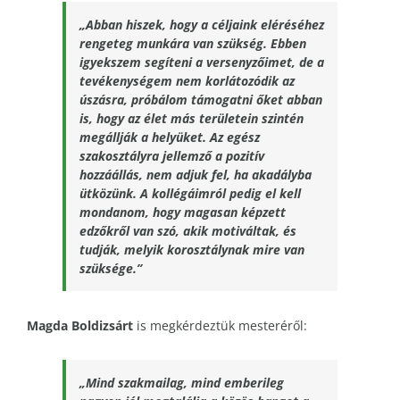
„Abban hiszek, hogy a céljaink eléréséhez
rengeteg munkára van szükség. Ebben
igyekszem segíteni a versenyzőimet, de a
tevékenységem nem korlátozódik az
úszásra,
próbálom támogatni őket abban
is, hogy az élet más területein szintén
megállják a helyüket.
Az egész
szakosztályra jellemző a pozitív
hozzáállás, nem adjuk fel, ha akadályba
ütközünk. A kollégáimról pedig el kell
mondanom, hogy magasan képzett
edzőkről van szó, akik motiváltak, és
tudják, melyik korosztálynak mire van
szüksége.”
Magda Boldizsárt
is megkérdeztük mesteréről:
„Mind szakmailag, mind emberileg