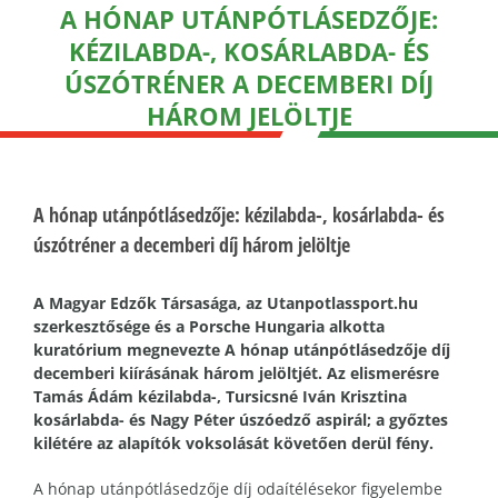
A HÓNAP UTÁNPÓTLÁSEDZŐJE:
KÉZILABDA-, KOSÁRLABDA- ÉS
ÚSZÓTRÉNER A DECEMBERI DÍJ
HÁROM JELÖLTJE
A hónap utánpótlásedzője: kézilabda-, kosárlabda- és
úszótréner a decemberi díj három jelöltje
A Magyar Edzők Társasága, az Utanpotlassport.hu
szerkesztősége és a Porsche Hungaria alkotta
kuratórium megnevezte A hónap utánpótlásedzője díj
decemberi kiírásának három jelöltjét. Az elismerésre
Tamás Ádám kézilabda-, Tursicsné Iván Krisztina
kosárlabda- és Nagy Péter úszóedző aspirál; a győztes
kilétére az alapítók voksolását követően derül fény.
A hónap utánpótlásedzője díj odaítélésekor figyelembe