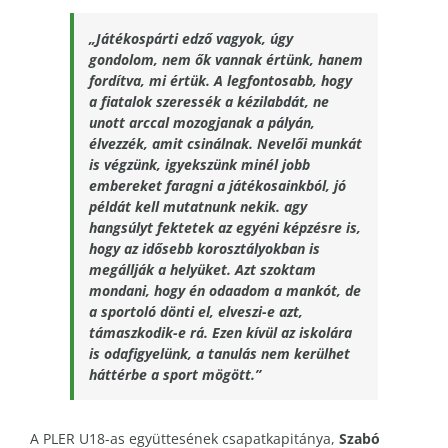
„Játékospárti edző vagyok, úgy
gondolom, nem ők vannak értünk, hanem
fordítva, mi értük. A legfontosabb, hogy
a fiatalok szeressék a kézilabdát, ne
unott arccal mozogjanak a pályán,
élvezzék, amit csinálnak. Nevelői munkát
is végzünk, igyekszünk minél jobb
embereket faragni a játékosainkból, jó
példát kell mutatnunk nekik. agy
hangsúlyt fektetek az egyéni képzésre is,
hogy az idősebb korosztályokban is
megállják a helyüket. Azt szoktam
mondani, hogy én odaadom a mankót, de
a sportoló dönti el, elveszi-e azt,
támaszkodik-e rá. Ezen kívül az iskolára
is odafigyelünk, a tanulás nem kerülhet
háttérbe a sport mögött.”
A PLER U18-as együttesének csapatkapitánya,
Szabó