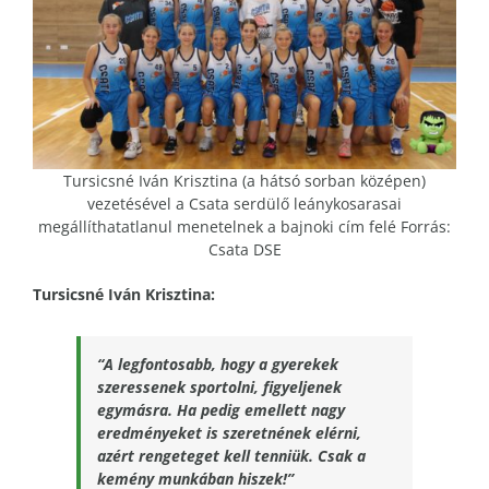
Tursicsné Iván Krisztina (a hátsó sorban középen)
vezetésével a Csata serdülő leánykosarasai
megállíthatatlanul menetelnek a bajnoki cím felé Forrás:
Csata DSE
Tursicsné Iván Krisztina:
“A legfontosabb, hogy a gyerekek
szeressenek sportolni, figyeljenek
egymásra.
Ha pedig emellett nagy
eredményeket is szeretnének elérni,
azért rengeteget kell tenniük. Csak a
kemény munkában hiszek!”