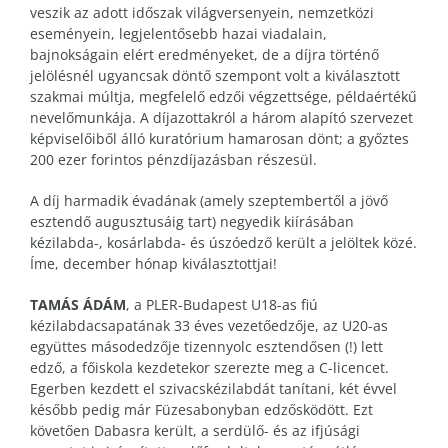
veszik az adott időszak világversenyein, nemzetközi
eseményein, legjelentősebb hazai viadalain,
bajnokságain elért eredményeket, de a díjra történő
jelölésnél ugyancsak döntő szempont volt a kiválasztott
szakmai múltja, megfelelő edzői végzettsége, példaértékű
nevelőmunkája. A díjazottakról a három alapító szervezet
képviselőiből álló kuratórium hamarosan dönt; a győztes
200 ezer forintos pénzdíjazásban részesül.
A díj harmadik évadának (amely szeptembertől a jövő
esztendő augusztusáig tart) negyedik kiírásában
kézilabda-, kosárlabda- és úszóedző került a jelöltek közé.
Íme, december hónap kiválasztottjai!
TAMÁS ÁDÁM
, a PLER-Budapest U18-as fiú
kézilabdacsapatának 33 éves vezetőedzője, az U20-as
együttes másodedzője tizennyolc esztendősen (!) lett
edző, a főiskola kezdetekor szerezte meg a C-licencet.
Egerben kezdett el szivacskézilabdát tanítani, két évvel
később pedig már Füzesabonyban edzősködött. Ezt
követően Dabasra került, a serdülő- és az ifjúsági