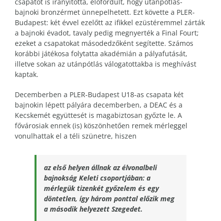
csapatot is irányította, előfordult, hogy utánpótlás-
bajnoki bronzérmet ünnepelhetett. Ezt követte a PLER-
Budapest: két évvel ezelőtt az ifikkel ezüstéremmel zárták
a bajnoki évadot, tavaly pedig megnyerték a Final Fourt;
ezeket a csapatokat másodedzőként segítette. Számos
korábbi játékosa folytatta akadémián a pályafutását,
illetve sokan az utánpótlás válogatottakba is meghívást
kaptak.
Decemberben a PLER-Budapest U18-as csapata két
bajnokin lépett pályára decemberben, a DEAC és a
Kecskemét együttesét is magabiztosan győzte le. A
fővárosiak ennek (is) köszönhetően remek mérleggel
vonulhattak el a téli szünetre, hiszen
az első helyen állnak az élvonalbeli
bajnokság Keleti csoportjában: a
mérlegük tizenkét győzelem és egy
döntetlen, így három ponttal előzik meg
a második helyezett Szegedet.