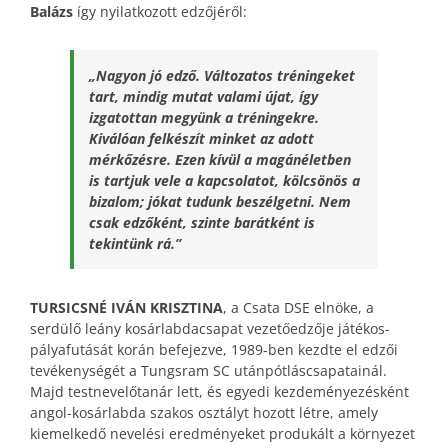
Balázs
így nyilatkozott edzőjéről:
„Nagyon jó edző. Változatos tréningeket
tart, mindig mutat valami újat, így
izgatottan megyünk a tréningekre.
Kiválóan felkészít minket az adott
mérkőzésre. Ezen kívül a magánéletben
is tartjuk vele a kapcsolatot, kölcsönös a
bizalom; jókat tudunk beszélgetni. Nem
csak edzőként, szinte barátként is
tekintünk rá.”
TURSICSNÉ IVÁN KRISZTINA
, a Csata DSE elnöke, a
serdülő leány kosárlabdacsapat vezetőedzője játékos-
pályafutását korán befejezve, 1989-ben kezdte el edzői
tevékenységét a Tungsram SC utánpótláscsapatainál.
Majd testnevelőtanár lett, és egyedi kezdeményezésként
angol-kosárlabda szakos osztályt hozott létre, amely
kiemelkedő nevelési eredményeket produkált a környezet