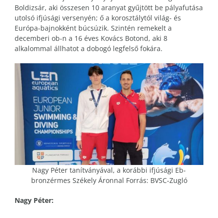
Boldizsár, aki összesen 10 aranyat gyűjtött be pályafutása
utolsó ifjúsági versenyén; ő a korosztálytól világ- és
Európa-bajnokként búcsúzik. Szintén remekelt a
decemberi ob-n a 16 éves Kovács Botond, aki 8
alkalommal állhatot a dobogó legfelső fokára.
Nagy Péter tanítványával, a korábbi ifjúsági Eb-
bronzérmes Székely Áronnal Forrás: BVSC-Zugló
Nagy Péter: