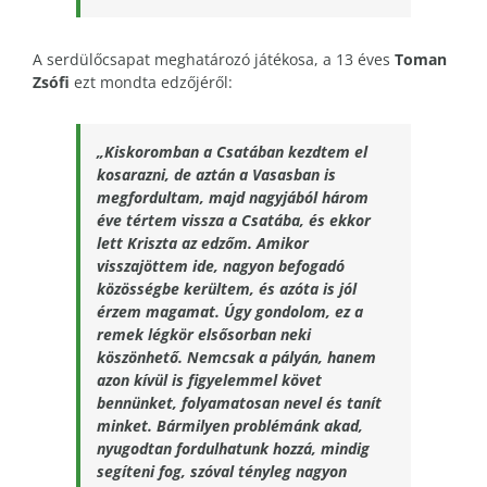
A serdülőcsapat meghatározó játékosa, a 13 éves
Toman
Zsófi
ezt mondta edzőjéről:
„Kiskoromban a Csatában kezdtem el
kosarazni, de aztán a Vasasban is
megfordultam, majd nagyjából három
éve tértem vissza a Csatába, és ekkor
lett Kriszta az edzőm. Amikor
visszajöttem ide, nagyon befogadó
közösségbe kerültem, és azóta is jól
érzem magamat. Úgy gondolom, ez a
remek légkör elsősorban neki
köszönhető. Nemcsak a pályán, hanem
azon kívül is figyelemmel követ
bennünket, folyamatosan nevel és tanít
minket. Bármilyen problémánk akad,
nyugodtan fordulhatunk hozzá, mindig
segíteni fog, szóval tényleg nagyon