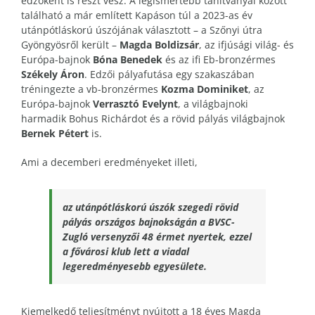
edzőként is részt vesz. A legismertebb tanítványai között
található a már említett Kapáson túl a 2023-as év
utánpótláskorú úszójának választott – a Szőnyi útra
Gyöngyösről került –
Magda Boldizsár
, az ifjúsági világ- és
Európa-bajnok
Bóna Benedek
és az ifi Eb-bronzérmes
Székely Áron
. Edzői pályafutása egy szakaszában
tréningezte a vb-bronzérmes
Kozma Dominiket
, az
Európa-bajnok
Verrasztó Evelynt
, a világbajnoki
harmadik Bohus Richárdot és a rövid pályás világbajnok
Bernek Pétert
is.
Ami a decemberi eredményeket illeti,
az utánpótláskorú úszók szegedi rövid
pályás országos bajnokságán a BVSC-
Zugló versenyzői 48 érmet nyertek, ezzel
a fővárosi klub lett a viadal
legeredményesebb egyesülete.
Kiemelkedő teljesítményt nyújtott a 18 éves Magda