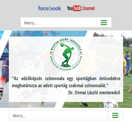
Kihagyás
Facebook
YouTube
Menj...
"Az edzőképzés színvonala egy sportágban évtizedekre
meghatározza az adott sportág szakmai színvonalát."
Dr. Ormai László mesteredző
Menj...