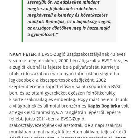
szeretjük őt. Az edzéseken mindent
megtesz a fejlődésünk érdekében,
megköveteli a kemény és következetes
munkát. Reméljük, ez a bajnokság végén,
az országos döntőben meg is hozza majd
a gyümölcsét.”
NAGY PÉTER
, a BVSC-Zugló úszószakosztályának 43 éves
vezetője még úszóként, 2000-ben átigazolt a BVSC-hez, és
a zuglói klubnál is fejezte be a pályafutását. Karrierje
utolsó időszakában már a nyári táborokban segített a
legkisebbek, a kiscsoportosok edzőjeként. 2002
szeptemberében kapott először saját csoportot a BVSC-
ben, és az ottani gyerekeket egészen felnőttkorukig
kísérte szakmailag és emberileg. Hogy mást ne említsünk:
a világbajnok és olimpiai bronzérmes
Kapás Boglárka
volt
az egyik első tanítványa. A ranglétrán lépésről lépésre
feljebb jutva 2011-ben a BVSC-Zugló
szakosztályvezetőjének választották, de a napi szakmai
munkában a mai napig kifejezetten aktívan, teljes értékű