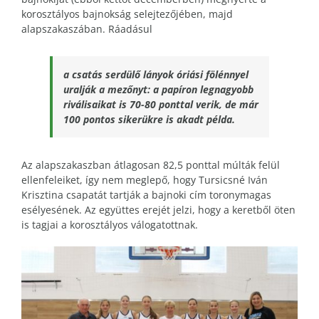
korosztályos bajnokság selejtezőjében, majd
alapszakaszában. Ráadásul
a csatás serdülő lányok óriási fölénnyel
uralják a mezőnyt: a papíron legnagyobb
riválisaikat is 70-80 ponttal verik, de már
100 pontos sikerükre is akadt példa.
Az alapszakaszban átlagosan 82,5 ponttal múlták felül
ellenfeleiket, így nem meglepő, hogy Tursicsné Iván
Krisztina csapatát tartják a bajnoki cím toronymagas
esélyesének. Az együttes erejét jelzi, hogy a keretből öten
is tagjai a korosztályos válogatottnak.