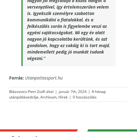
nagyon jól megtalálja a közös hangot a
versenyzőivel, így értelemszerűen velem
is. Igyekszik személyre szabottan
kommunikálni a fiatalokkal, és a
felkészülés során is figyelembe veszi az
egyéni sajátosságokat. Mi egy év alatt
nagyon jó kapcsolatba kerültünk, és azt
gondolom, hogy ez sokáig ki is tart majd,
mindemellett pedig jó munkát tudunk
végezni.”
Forrás:
Utanpotlassport.hu
Blázsovics-Petri Zsófi
által
|
január 7th, 2024
|
A hónap
utánpótlásedzője
,
Archívum
,
Hírek
|
0 hozzászólás