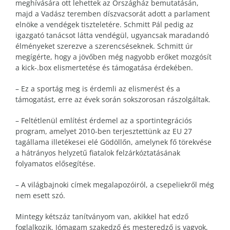
meghívására ott lehettek az Országház bemutatásán,
majd a Vadász teremben díszvacsorát adott a parlament
elnöke a vendégek tiszteletére. Schmitt Pál pedig az
igazgató tanácsot látta vendégül, ugyancsak maradandó
élményeket szerezve a szerencséseknek. Schmitt úr
megígérte, hogy a jövőben még nagyobb erőket mozgósít
a kick-.box elismertetése és támogatása érdekében.
– Ez a sportág meg is érdemli az elismerést és a
támogatást, erre az évek során sokszorosan rászolgáltak.
– Feltétlenül említést érdemel az a sportintegrációs
program, amelyet 2010-ben terjesztettünk az EU 27
tagállama illetékesei elé Gödöllőn, amelynek fő törekvése
a hátrányos helyzetű fiatalok felzárkóztatásának
folyamatos elősegítése.
– A világbajnoki címek megalapozóiról, a csepeliekről még
nem esett szó.
Mintegy kétszáz tanítványom van, akikkel hat edző
foglalkozik. Jómagam szakedző és mesteredző is vagyok,