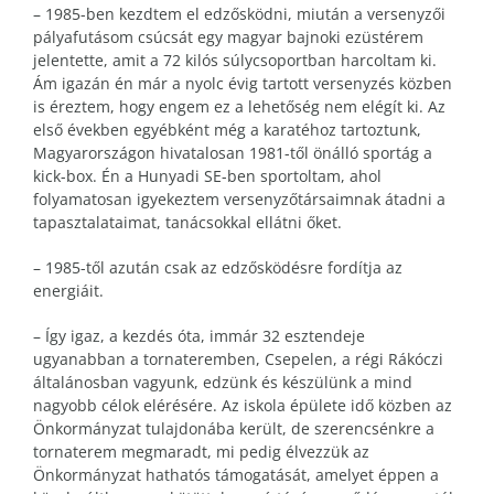
– 1985-ben kezdtem el edzősködni, miután a versenyzői
pályafutásom csúcsát egy magyar bajnoki ezüstérem
jelentette, amit a 72 kilós súlycsoportban harcoltam ki.
Ám igazán én már a nyolc évig tartott versenyzés közben
is éreztem, hogy engem ez a lehetőség nem elégít ki. Az
első években egyébként még a karatéhoz tartoztunk,
Magyarországon hivatalosan 1981-től önálló sportág a
kick-box. Én a Hunyadi SE-ben sportoltam, ahol
folyamatosan igyekeztem versenyzőtársaimnak átadni a
tapasztalataimat, tanácsokkal ellátni őket.
– 1985-től azután csak az edzősködésre fordítja az
energiáit.
– Így igaz, a kezdés óta, immár 32 esztendeje
ugyanabban a tornateremben, Csepelen, a régi Rákóczi
általánosban vagyunk, edzünk és készülünk a mind
nagyobb célok elérésére. Az iskola épülete idő közben az
Önkormányzat tulajdonába került, de szerencsénkre a
tornaterem megmaradt, mi pedig élvezzük az
Önkormányzat hathatós támogatását, amelyet éppen a