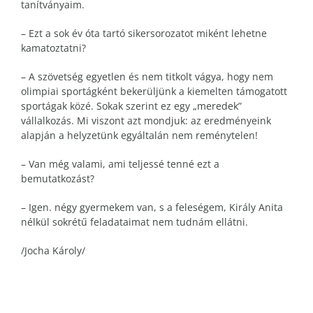
tanítványaim.
– Ezt a sok év óta tartó sikersorozatot miként lehetne
kamatoztatni?
– A szövetség egyetlen és nem titkolt vágya, hogy nem
olimpiai sportágként bekerüljünk a kiemelten támogatott
sportágak közé. Sokak szerint ez egy „meredek”
vállalkozás. Mi viszont azt mondjuk: az eredményeink
alapján a helyzetünk egyáltalán nem reménytelen!
– Van még valami, ami teljessé tenné ezt a
bemutatkozást?
– Igen. négy gyermekem van, s a feleségem, Király Anita
nélkül sokrétű feladataimat nem tudnám ellátni.
/Jocha Károly/