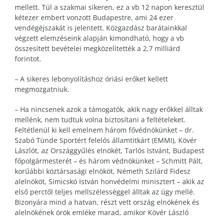
mellett. Túl a szakmai sikeren, ez a vb 12 napon keresztül
kétezer embert vonzott Budapestre, ami 24 ezer
vendégéjszakát is jelentett. Közgazdász barátainkkal
végzett elemzéseink alapján kimondható, hogy a vb
összesített bevételei megközelítették a 2,7 milliárd
forintot.
– A sikeres lebonyolításhoz óriási erőket kellett
megmozgatniuk.
– Ha nincsenek azok a támogatók, akik nagy erőkkel álltak
mellénk, nem tudtuk volna biztosítani a feltételeket.
Feltétlenül ki kell emelnem három fővédnökünket – dr.
Szabó Tünde Sportért felelős államtitkárt (EMMI), Kövér
Lászlót, az Országgyűlés elnökét, Tarlós Istvánt, Budapest
főpolgármesterét – és három védnökünket – Schmitt Pált,
korűábbi köztársasági elnököt, Németh Szilárd Fidesz
alelnököt, Simicskó István honvédelmi minisztert – akik az
első perctől teljes mellszélességgel álltak az ügy mellé.
Bizonyára mind a hatvan, részt vett ország elnökének és
alelnökének örök emléke marad, amikor Kövér László