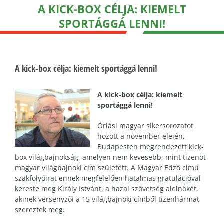
A KICK-BOX CÉLJA: KIEMELT
SPORTÁGGÁ LENNI!
A kick-box célja: kiemelt sportággá lenni!
A kick-box célja: kiemelt
sportággá lenni!
Óriási magyar sikersorozatot
hozott a november elején,
Budapesten megrendezett kick-
box világbajnokság, amelyen nem kevesebb, mint tizenöt
magyar világbajnoki cím született. A Magyar Edző című
szakfolyóirat ennek megfelelően hatalmas gratulációval
kereste meg Király Istvánt, a hazai szövetség alelnökét,
akinek versenyzői a 15 világbajnoki címből tizenhármat
szereztek meg.