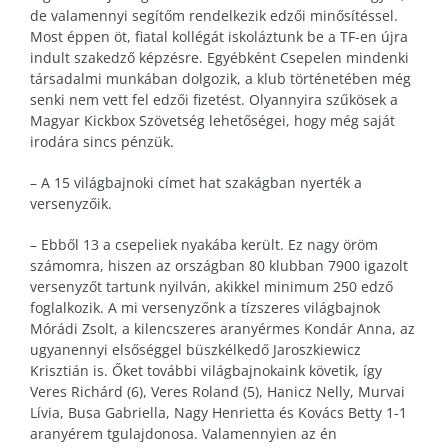
de valamennyi segítőm rendelkezik edzői minősítéssel.
Most éppen öt, fiatal kollégát iskoláztunk be a TF-en újra
indult szakedző képzésre. Egyébként Csepelen mindenki
társadalmi munkában dolgozik, a klub történetében még
senki nem vett fel edzői fizetést. Olyannyira szűkösek a
Magyar Kickbox Szövetség lehetőségei, hogy még saját
irodára sincs pénzük.
– A 15 világbajnoki címet hat szakágban nyerték a
versenyzőik.
– Ebből 13 a csepeliek nyakába került. Ez nagy öröm
számomra, hiszen az országban 80 klubban 7900 igazolt
versenyzőt tartunk nyilván, akikkel minimum 250 edző
foglalkozik. A mi versenyzőnk a tízszeres világbajnok
Mórádi Zsolt, a kilencszeres aranyérmes Kondár Anna, az
ugyanennyi elsőséggel büszkélkedő Jaroszkiewicz
Krisztián is. Őket további világbajnokaink követik, így
Veres Richárd (6), Veres Roland (5), Hanicz Nelly, Murvai
Lívia, Busa Gabriella, Nagy Henrietta és Kovács Betty 1-1
aranyérem tgulajdonosa. Valamennyien az én