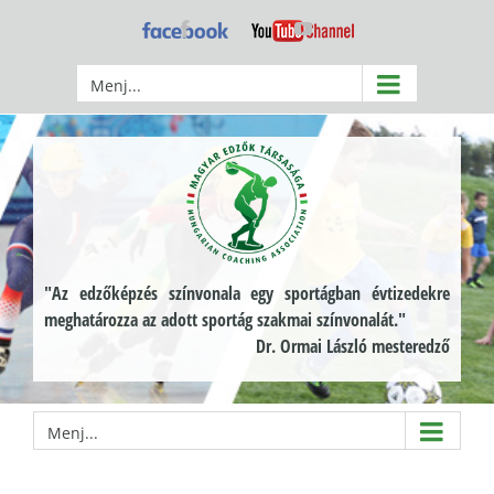
Kihagyás
Facebook
YouTube
Menj...
"Az edzőképzés színvonala egy sportágban évtizedekre
meghatározza az adott sportág szakmai színvonalát."
Dr. Ormai László mesteredző
Menj...