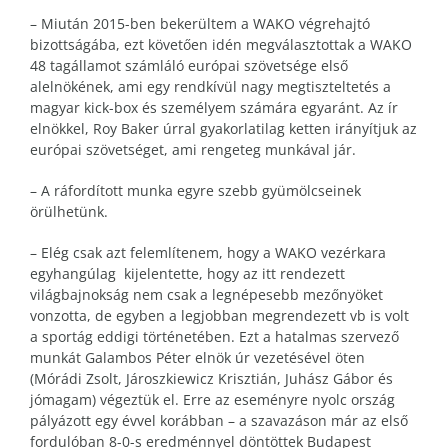
– Miután 2015-ben bekerültem a WAKO végrehajtó
bizottságába, ezt követően idén megválasztottak a WAKO
48 tagállamot számláló európai szövetsége első
alelnökének, ami egy rendkívül nagy megtiszteltetés a
magyar kick-box és személyem számára egyaránt. Az ír
elnökkel, Roy Baker úrral gyakorlatilag ketten irányítjuk az
európai szövetséget, ami rengeteg munkával jár.
– A ráfordított munka egyre szebb gyümölcseinek
örülhetünk.
– Elég csak azt felemlítenem, hogy a WAKO vezérkara
egyhangúlag kijelentette, hogy az itt rendezett
világbajnokság nem csak a legnépesebb mezőnyöket
vonzotta, de egyben a legjobban megrendezett vb is volt
a sportág eddigi történetében. Ezt a hatalmas szervező
munkát Galambos Péter elnök úr vezetésével öten
(Mórádi Zsolt, Jároszkiewicz Krisztián, Juhász Gábor és
jómagam) végeztük el. Erre az eseményre nyolc ország
pályázott egy évvel korábban – a szavazáson már az első
fordulóban 8-0-s eredménnyel döntöttek Budapest