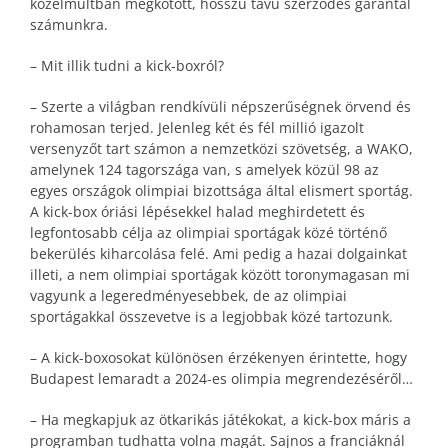
közelmúltban megkötött, hosszú távú szerződés garantál
számunkra.
– Mit illik tudni a kick-boxról?
– Szerte a világban rendkívüli népszerűségnek örvend és
rohamosan terjed. Jelenleg két és fél millió igazolt
versenyzőt tart számon a nemzetközi szövetség, a WAKO,
amelynek 124 tagországa van, s amelyek közül 98 az
egyes országok olimpiai bizottsága által elismert sportág.
A kick-box óriási lépésekkel halad meghirdetett és
legfontosabb célja az olimpiai sportágak közé történő
bekerülés kiharcolása felé. Ami pedig a hazai dolgainkat
illeti, a nem olimpiai sportágak között toronymagasan mi
vagyunk a legeredményesebbek, de az olimpiai
sportágakkal összevetve is a legjobbak közé tartozunk.
– A kick-boxosokat különösen érzékenyen érintette, hogy
Budapest lemaradt a 2024-es olimpia megrendezéséről…
– Ha megkapjuk az ötkarikás játékokat, a kick-box máris a
programban tudhatta volna magát. Sajnos a franciáknál