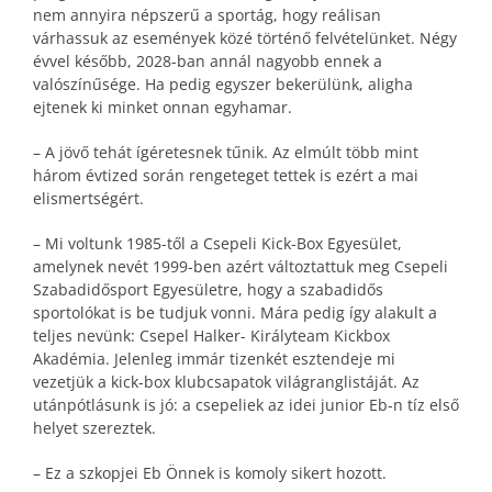
nem annyira népszerű a sportág, hogy reálisan
várhassuk az események közé történő felvételünket. Négy
évvel később, 2028-ban annál nagyobb ennek a
valószínűsége. Ha pedig egyszer bekerülünk, aligha
ejtenek ki minket onnan egyhamar.
– A jövő tehát ígéretesnek tűnik. Az elmúlt több mint
három évtized során rengeteget tettek is ezért a mai
elismertségért.
– Mi voltunk 1985-től a Csepeli Kick-Box Egyesület,
amelynek nevét 1999-ben azért változtattuk meg Csepeli
Szabadidősport Egyesületre, hogy a szabadidős
sportolókat is be tudjuk vonni. Mára pedig így alakult a
teljes nevünk: Csepel Halker- Királyteam Kickbox
Akadémia. Jelenleg immár tizenkét esztendeje mi
vezetjük a kick-box klubcsapatok világranglistáját. Az
utánpótlásunk is jó: a csepeliek az idei junior Eb-n tíz első
helyet szereztek.
– Ez a szkopjei Eb Önnek is komoly sikert hozott.