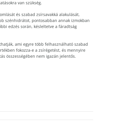
atásokra van szükség.
ebomlását és szabad zsírsavakká alakulását,
esebb szénhidrátot, pontosabban annak izmokban
őbbi edzés során, késleltetve a fáradtság
onthatják, ami egyre több felhasználható szabad
rtékben fokozza-e a zsírégetést, és mennyire
 hatás összességében nem igazán jelentős.