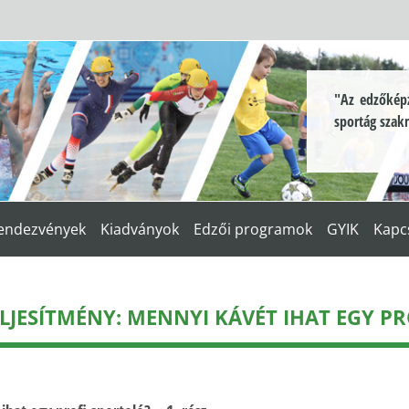
"Az edzőképz
sportág szak
endezvények
Kiadványok
Edzői programok
GYIK
Kapc
LJESÍTMÉNY: MENNYI KÁVÉT IHAT EGY PR