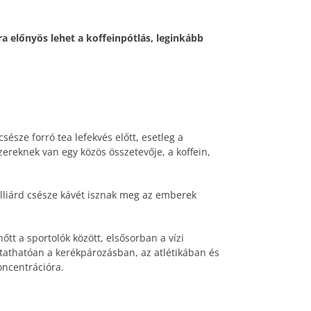
a előnyös lehet a koffeinpótlás, leginkább
észe forró tea lefekvés előtt, esetleg a
zereknek van egy közös összetevője, a koffein,
illiárd csésze kávét isznak meg az emberek
tt a sportolók között, elsősorban a vízi
utathatóan a kerékpározásban, az atlétikában és
ncentrációra.