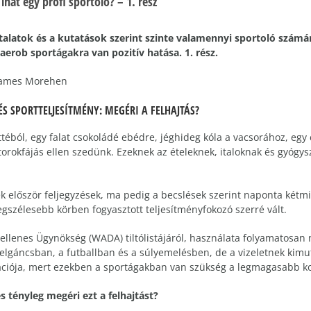
ihat egy profi sportoló? – 1. rész
talatok és a kutatások szerint szinte valamennyi sportoló számár
 aerob sportágakra van pozitív hatása. 1. rész.
ames Morehen
ÉS SPORTTELJESÍTMÉNY: MEGÉRI A FELHAJTÁS?
ból, egy falat csokoládé ebédre, jéghideg kóla a vacsorához, egy cs
torokfájás ellen szedünk. Ezeknek az ételeknek, italoknak és gyógys
ek először feljegyzések, ma pedig a becslések szerint naponta kétm
 legszélesebb körben fogyasztott teljesítményfokozó szerré vált.
enes Ügynökség (WADA) tiltólistájáról, használata folyamatosan nő
cselgáncsban, a futballban és a súlyemelésben, de a vizeletnek kim
ációja, mert ezekben a sportágakban van szükség a legmagasabb ko
 tényleg megéri ezt a felhajtást?