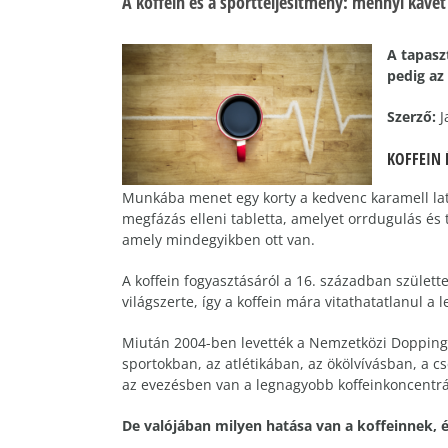
A koffein és a sportteljesítmény: mennyi kávét 
A tapasz
pedig az
Szerző:
J
KOFFEIN 
Munkába menet egy korty a kedvenc karamell latté
megfázás elleni tabletta, amelyet orrdugulás és 
amely mindegyikben ott van.
A koffein fogyasztásáról a 16. században születt
világszerte, így a koffein mára vitathatatlanul a
Miután 2004-ben levették a Nemzetközi Doppingell
sportokban, az atlétikában, az ökölvívásban, a 
az evezésben van a legnagyobb koffeinkoncentr
De valójában milyen hatása van a koffeinnek, és