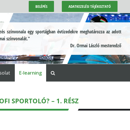
BELÉPÉS
ADATKEZELÉSI TÁJÉKOZTATÓ
és színvonala egy sportágban évtizedekre meghatározza az adott
mai színvonalát."
Dr. Ormai László mesteredző
solat
E-learning
OFI SPORTOLÓ? – 1. RÉSZ