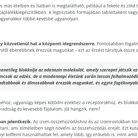
s más ételben és italban is megtalálható, például a fekete és zöld
 táplálékkiegészítőkben. A legtisztább formájában tablettaként vag
 ugyanakkor többé-kevésbé ugyanolyan.
ogy közvetlenül hat a központi idegrendszerre.
Pontosabban fogalma
mitől éberebbnek érezzük magunkat – ezt az érzést társítjuk össze a
enetileg blokkolja az adenozin molekulát, amely szerepet játszik a
emcsak az edzés, de a mindennapi életünk során lassan felhalmozódi
adtabbnak és álmosabbnak érezzük magunkat, és egyre fogékonyabba
néhoz, ugyanúgy képes kötődni ezekhez a receptorokhoz, és blokkoln
radtság és kevesebb fájdalom. Jól hangzik, nem?
an jelentkezik.
Az izom-összehúzódáshoz és az izomrostokban tör
tani, ami elméletben segít növelni az összehúzódás erejét. Ezt kutat
yi koffeint használhattak fel, amely több, így erősebb is, mint am