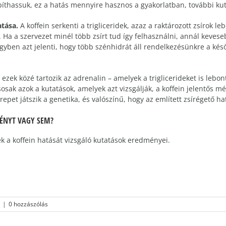
hassuk, ez a hatás mennyire hasznos a gyakorlatban, további kut
atása.
A koffein serkenti a trigliceridek, azaz a raktározott zsírok l
. Ha a szervezet minél több zsírt tud így felhasználni, annál kev
egyben azt jelenti, hogy több szénhidrát áll rendelkezésünkre a kés
 ezek közé tartozik az adrenalin – amelyek a triglicerideket is leb
ak azok a kutatások, amelyek azt vizsgálják, a koffein jelentős mé
erepet játszik a genetika, és valószínű, hogy az említett zsírégető
MÉNYT VAGY SEM?
ek a koffein hatását vizsgáló kutatások eredményei.
|
0 hozzászólás