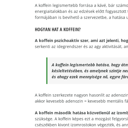
A koffein legismertebb forrása a kávé, bár számo
energiaitalokban és az edzések előtt fogyasztott
formájában is bevihető a szervezetbe, a hatása
HOGYAN HAT A KOFFEIN?
A koffein pszichoaktív szer, ami azt jelenti, h
serkenti az idegrendszer és az agy aktivitását, a
A koffein legismertebb hatása, hogy átm
késleltetésében, és amelynek szintje n
és ahogy ezek mennyisége nő, egyre fár
A koffein szerkezete nagyon hasonlít az adenozi
akkor kevesebb adenozin = kevesebb mentális fá
A koffein második hatása közvetlenül az izomb
szüksége. A koffein képes ezt a mozgást felgyorsí
csészékben kivont izomrostokon végezték, és ann