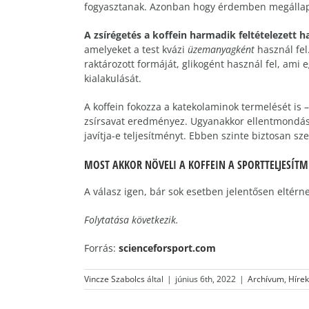
fogyasztanak. Azonban hogy érdemben megállapít
A zsírégetés a koffein harmadik feltételezett h
amelyeket a test kvázi
üzemanyagként
használ fel
raktározott formáját, glikogént használ fel, ami 
kialakulását.
A koffein fokozza a katekolaminok termelését is –
zsírsavat eredményez. Ugyanakkor ellentmondásos
javítja-e teljesítményt. Ebben szinte biztosan sz
MOST AKKOR NÖVELI A KOFFEIN A SPORTTELJESÍT
A válasz igen, bár sok esetben jelentősen eltérn
Folytatása következik.
Forrás:
scienceforsport.com
Vincze Szabolcs
által
|
június 6th, 2022
|
Archívum
,
Hírek