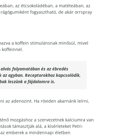
 teában, az étcsokoládéban, a matéteában, az
y rágógumiként fogyasztható, de akár orrspray
zva a koffein stimulánsnak minősül, mivel
 koffeinnel.
z alvás folyamatában és az ébredés
k az agyban. Receptorokhoz kapcsolódik,
k leszünk a fájdalomra is.
i az adenozint. Ha röviden akarnánk leírni,
ténő mozgáshoz a szervezetnek kalciumra van
ások támasztják alá, a kísérleteket Petri-
it az emberek a mindennapi életben