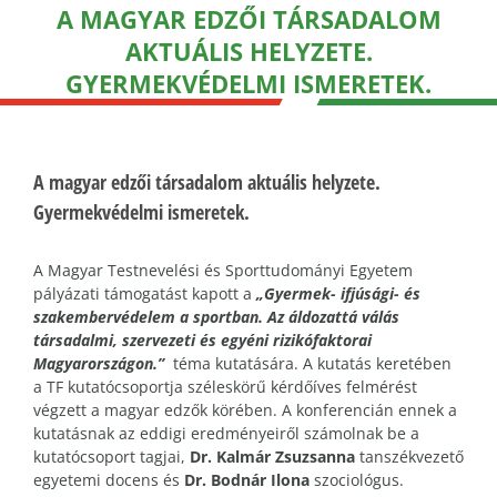
A MAGYAR EDZŐI TÁRSADALOM
AKTUÁLIS HELYZETE.
GYERMEKVÉDELMI ISMERETEK.
A magyar edzői társadalom aktuális helyzete.
Gyermekvédelmi ismeretek.
A Magyar Testnevelési és Sporttudományi Egyetem
pályázati támogatást kapott a
„Gyermek- ifjúsági- és
szakembervédelem a sportban. Az áldozattá válás
társadalmi, szervezeti és egyéni rizikófaktorai
Magyarországon.”
téma kutatására. A kutatás keretében
a TF kutatócsoportja széleskörű kérdőíves felmérést
végzett a magyar edzők körében. A konferencián ennek a
kutatásnak az eddigi eredményeiről számolnak be a
kutatócsoport tagjai,
Dr. Kalmár Zsuzsanna
tanszékvezető
egyetemi docens és
Dr. Bodnár Ilona
szociológus.