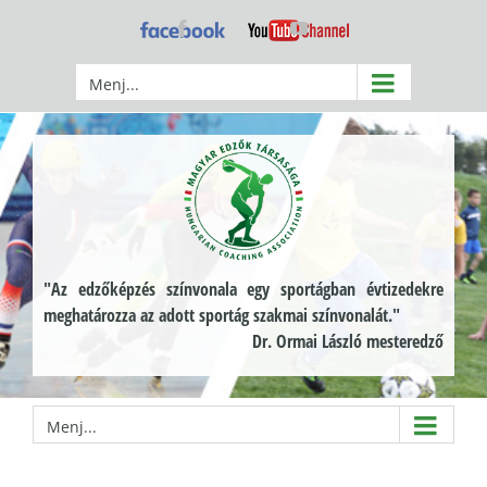
Kihagyás
Facebook
YouTube
Menj...
"Az edzőképzés színvonala egy sportágban évtizedekre
meghatározza az adott sportág szakmai színvonalát."
Dr. Ormai László mesteredző
Menj...