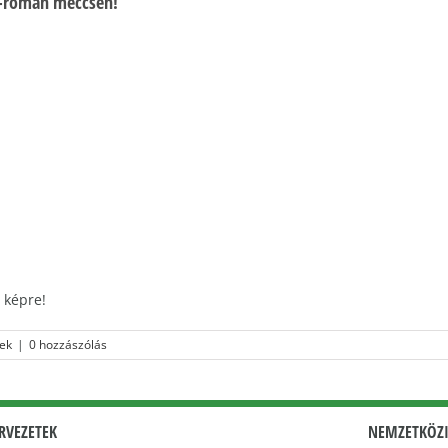
ar-román meccsen!
 képre!
ek
|
0 hozzászólás
RVEZETEK
NEMZETKÖZI