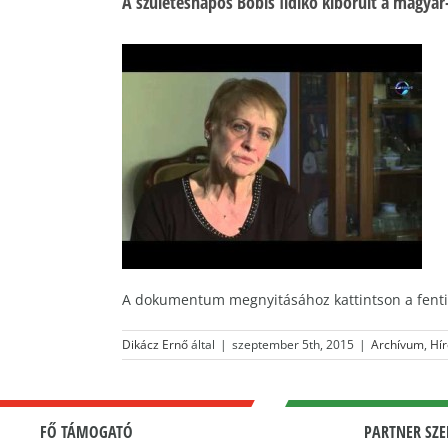
A születésnapos Bóbis Ildikó kiborult a magy
A dokumentum megnyitásához kattintson a fenti
Dikácz Ernő
által
|
szeptember 5th, 2015
|
Archívum
,
Hír
FŐ TÁMOGATÓ
PARTNER SZE