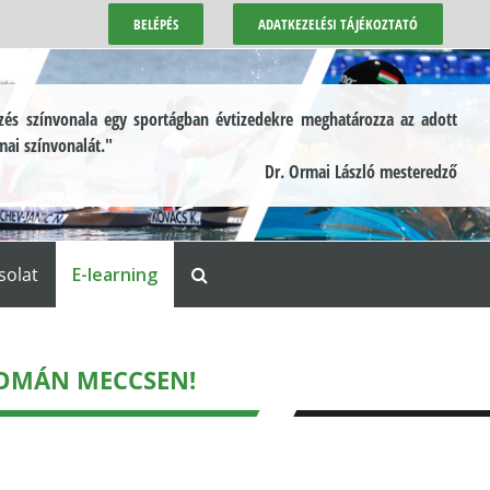
BELÉPÉS
ADATKEZELÉSI TÁJÉKOZTATÓ
és színvonala egy sportágban évtizedekre meghatározza az adott
mai színvonalát."
Dr. Ormai László mesteredző
solat
E-learning
ROMÁN MECCSEN!