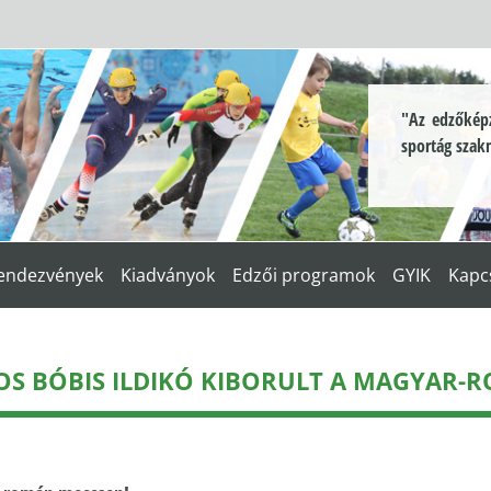
"Az edzőképz
sportág szak
endezvények
Kiadványok
Edzői programok
GYIK
Kapc
OS BÓBIS ILDIKÓ KIBORULT A MAGYAR-