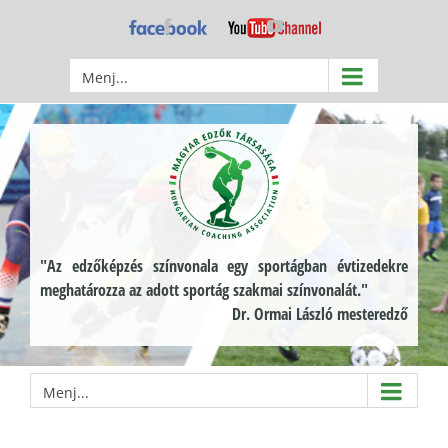
Kihagyás
Facebook
YouTube
Menj...
"Az edzőképzés színvonala egy sportágban évtizedekre
meghatározza az adott sportág szakmai színvonalát."
Dr. Ormai László mesteredző
Menj...