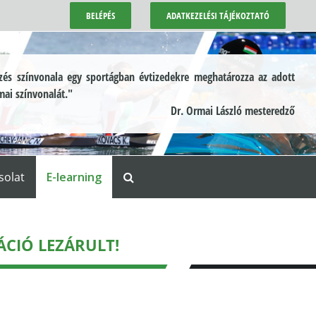
BELÉPÉS
ADATKEZELÉSI TÁJÉKOZTATÓ
és színvonala egy sportágban évtizedekre meghatározza az adott
mai színvonalát."
Dr. Ormai László mesteredző
solat
E-learning
ÁCIÓ LEZÁRULT!