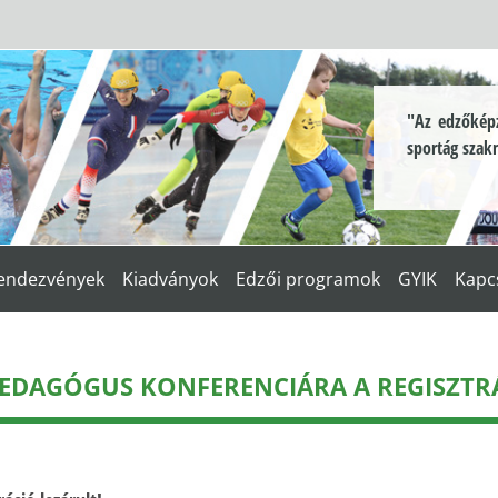
"Az edzőképz
sportág szak
endezvények
Kiadványok
Edzői programok
GYIK
Kapc
PEDAGÓGUS KONFERENCIÁRA A REGISZTR