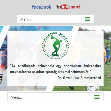
Kihagyás
Facebook
YouTube
Menj...
"Az edzőképzés színvonala egy sportágban évtizedekre
meghatározza az adott sportág szakmai színvonalát."
Dr. Ormai László mesteredző
Menj...