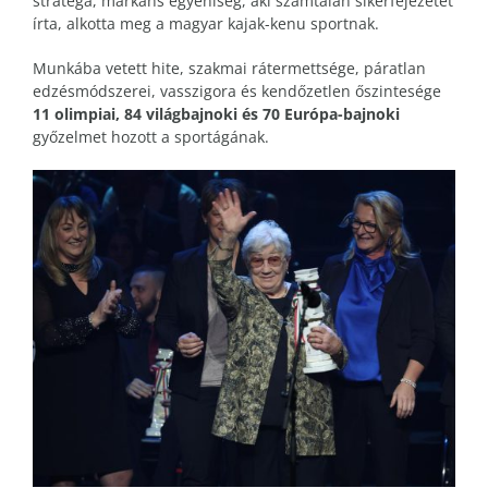
stratéga, markáns egyéniség, aki számtalan sikerfejezetét
írta, alkotta meg a magyar kajak-kenu sportnak.
Munkába vetett hite, szakmai rátermettsége, páratlan
edzésmódszerei, vasszigora és kendőzetlen őszintesége
11 olimpiai, 84 világbajnoki és 70 Európa-bajnoki
győzelmet hozott a sportágának.