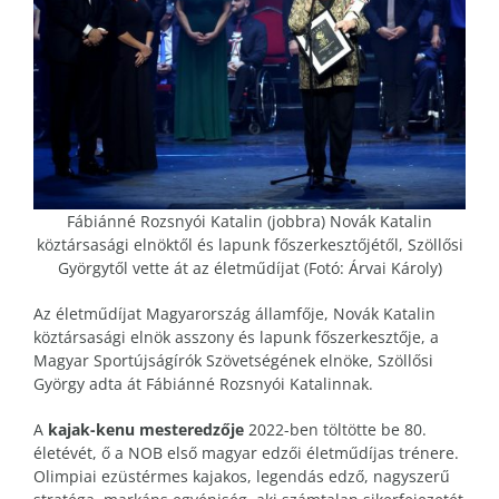
Fábiánné Rozsnyói Katalin (jobbra) Novák Katalin
köztársasági elnöktől és lapunk főszerkesztőjétől, Szöllősi
Györgytől vette át az életműdíjat (Fotó: Árvai Károly)
Az életműdíjat Magyarország államfője, Novák Katalin
köztársasági elnök asszony és lapunk főszerkesztője, a
Magyar Sportújságírók Szövetségének elnöke, Szöllősi
György adta át Fábiánné Rozsnyói Katalinnak.
A
kajak-kenu mesteredzője
2022-ben töltötte be 80.
életévét, ő a NOB első magyar edzői életműdíjas trénere.
Olimpiai ezüstérmes kajakos, legendás edző, nagyszerű