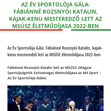
AZ ÉV SPORTOLÓJA GÁLA:
FÁBIÁNNÉ ROZSNYÓI KATALIN,
KAJAK-KENU MESTEREDZŐ LETT AZ
MSÚSZ ÉLETMŰDÍJASA 2022-BEN
Az Év Sportolója Gála: Fábiánné Rozsnyói Katalin, kajak-
kenu mesteredző lett az MSÚSZ életműdíjasa 2022-ben
Fábiánné Rozsnyói Katalin lett az MSÚSZ (Magyar
Sportújságírók Szövetsége) életműdíjasa az M4 Sport –
Az Év Sportolója Gálán.