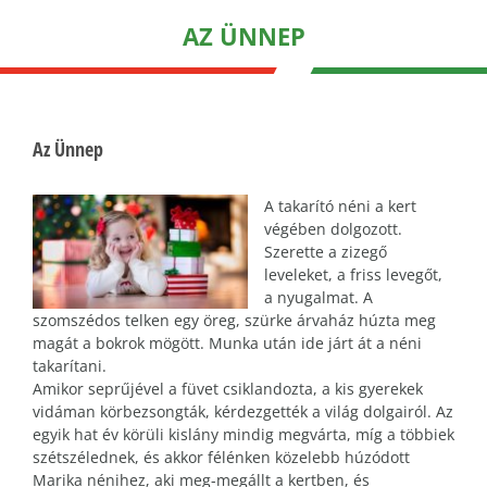
AZ ÜNNEP
Az Ünnep
A takarító néni a kert
végében dolgozott.
Szerette a zizegő
leveleket, a friss levegőt,
a nyugalmat. A
szomszédos telken egy öreg, szürke árvaház húzta meg
magát a bokrok mögött. Munka után ide járt át a néni
takarítani.
Amikor seprűjével a füvet csiklandozta, a kis gyerekek
vidáman körbezsongták, kérdezgették a világ dolgairól. Az
egyik hat év körüli kislány mindig megvárta, míg a többiek
szétszélednek, és akkor félénken közelebb húzódott
Marika nénihez, aki meg-megállt a kertben, és