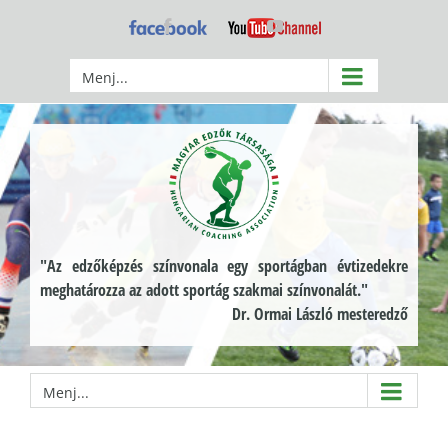
Kihagyás
Facebook
YouTube
Menj...
"Az edzőképzés színvonala egy sportágban évtizedekre
meghatározza az adott sportág szakmai színvonalát."
Dr. Ormai László mesteredző
Menj...