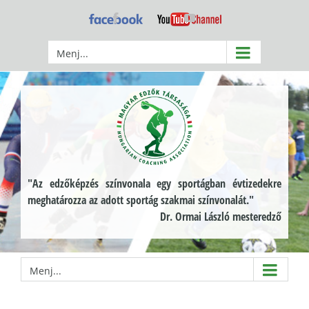
Kihagyás
Facebook
YouTube
Menj...
"Az edzőképzés színvonala egy sportágban évtizedekre
meghatározza az adott sportág szakmai színvonalát."
Dr. Ormai László mesteredző
Menj...