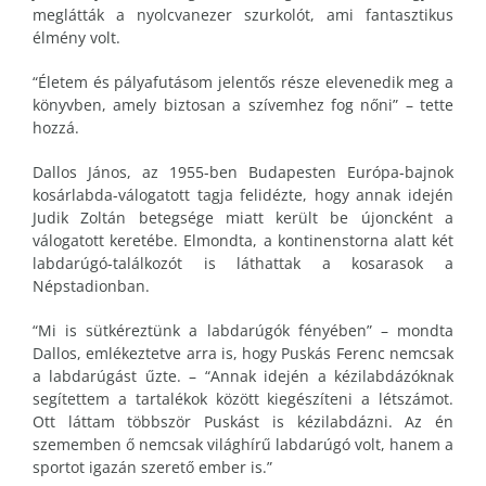
meglátták a nyolcvanezer szurkolót, ami fantasztikus
élmény volt.
“Életem és pályafutásom jelentős része elevenedik meg a
könyvben, amely biztosan a szívemhez fog nőni” – tette
hozzá.
Dallos János, az 1955-ben Budapesten Európa-bajnok
kosárlabda-válogatott tagja felidézte, hogy annak idején
Judik Zoltán betegsége miatt került be újoncként a
válogatott keretébe. Elmondta, a kontinenstorna alatt két
labdarúgó-találkozót is láthattak a kosarasok a
Népstadionban.
“Mi is sütkéreztünk a labdarúgók fényében” – mondta
Dallos, emlékeztetve arra is, hogy Puskás Ferenc nemcsak
a labdarúgást űzte. – “Annak idején a kézilabdázóknak
segítettem a tartalékok között kiegészíteni a létszámot.
Ott láttam többször Puskást is kézilabdázni. Az én
szememben ő nemcsak világhírű labdarúgó volt, hanem a
sportot igazán szerető ember is.”