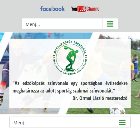
Kihagyás
Facebook
YouTube
Menj...
"Az edzőképzés színvonala egy sportágban évtizedekre
meghatározza az adott sportág szakmai színvonalát."
Dr. Ormai László mesteredző
Menj...