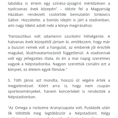
labdába is értem egy színész-újságíró mérkőzésen a
nyolcvanas évek közepén” – idézte fel a Magyarság
Házában rendezett csütörtöki bemutatón Sinkovics
Gábor. Hozzátette, a bontás idején is járt a stadionban,
ami nagy lökést adott neki a könyv megírásához.
“Fantasztikus volt odamenni szurkolni hétvégente. A
hatvanas évek közepétől jártam ki, emlékszem, hogy már
a buszon remek volt a hangulat, az emberek jól érezték
magukat, klubhovatartozástól függetlenül. A stadionnak
volt egy jellegzetes illata, és én a mai napig szerelmes
vagyok a Népstadionba. Nagyon szerettük csinálni ezt a
könyvet, ez életem egyik főműve.”
S. Tóth János azt mondta, hosszú út végére értek a
megjelenéssel. Kitért arra is, hogy nem csupán
sporteseményeket, hanem koncerteket is rendeztek a
Népstadionban.
“Az Omega a rockzene Aranycsapata volt, Puskásék után
ők töltötték meg legtöbbször a Népstadiont. Négy