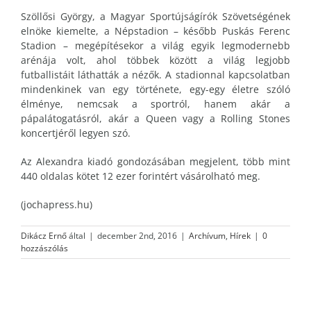
Szöllősi György, a Magyar Sportújságírók Szövetségének
elnöke kiemelte, a Népstadion – később Puskás Ferenc
Stadion – megépítésekor a világ egyik legmodernebb
arénája volt, ahol többek között a világ legjobb
futballistáit láthatták a nézők. A stadionnal kapcsolatban
mindenkinek van egy története, egy-egy életre szóló
élménye, nemcsak a sportról, hanem akár a
pápalátogatásról, akár a Queen vagy a Rolling Stones
koncertjéről legyen szó.
Az Alexandra kiadó gondozásában megjelent, több mint
440 oldalas kötet 12 ezer forintért vásárolható meg.
(jochapress.hu)
Dikácz Ernő
által
|
december 2nd, 2016
|
Archívum
,
Hírek
|
0
hozzászólás