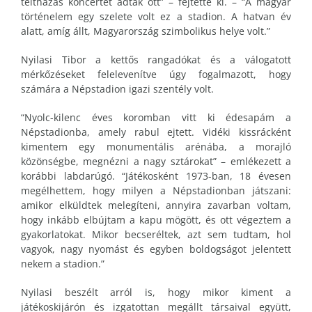
teltházas koncertet adtak ott” – fejtette ki. – “A magyar
történelem egy szelete volt ez a stadion. A hatvan év
alatt, amíg állt, Magyarország szimbolikus helye volt.”
Nyilasi Tibor a kettős rangadókat és a válogatott
mérkőzéseket felelevenítve úgy fogalmazott, hogy
számára a Népstadion igazi szentély volt.
“Nyolc-kilenc éves koromban vitt ki édesapám a
Népstadionba, amely rabul ejtett. Vidéki kissrácként
kimentem egy monumentális arénába, a morajló
közönségbe, megnézni a nagy sztárokat” – emlékezett a
korábbi labdarúgó. “Játékosként 1973-ban, 18 évesen
megélhettem, hogy milyen a Népstadionban játszani:
amikor elküldtek melegíteni, annyira zavarban voltam,
hogy inkább elbújtam a kapu mögött, és ott végeztem a
gyakorlatokat. Mikor becseréltek, azt sem tudtam, hol
vagyok, nagy nyomást és egyben boldogságot jelentett
nekem a stadion.”
Nyilasi beszélt arról is, hogy mikor kiment a
játékoskijárón és izgatottan megállt társaival együtt,