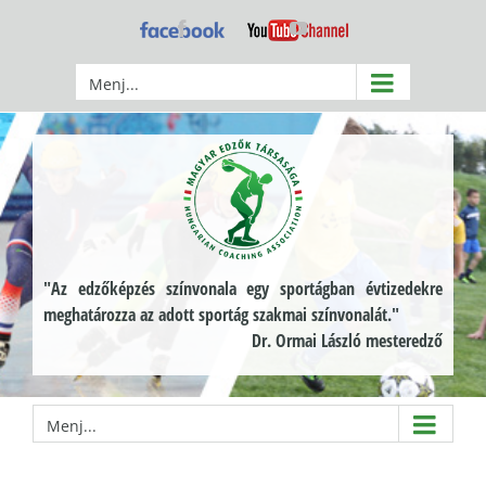
Kihagyás
Facebook
YouTube
Menj...
"Az edzőképzés színvonala egy sportágban évtizedekre
meghatározza az adott sportág szakmai színvonalát."
Dr. Ormai László mesteredző
Menj...