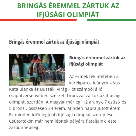
BRINGÁS ÉREMMEL ZÁRTUK AZ
IFJÚSÁGI OLIMPIÁT
Bringás éremmel zártuk az ifjúsági olimpiát
Bringás éremmel zártuk az
ifjúsági olimpiát
Az érmek tekintetében a
kerékpáros leányok – Vas
Kata Blanka és Buzsáki Virág – öt számból álló
csapatversenyében szerzett bronzzal zártuk az ifjúsági
olimpiát szerdán. A magyar mérleg: 12 arany-, 7 ezüst- és
5 bronz-, összesen 24 érem. Minden napra jutott érem.
Ez minden idők legjobb ifjúsági olimpiai szereplése.
Csütörtökön már nem lépnek pályára fiataljaink, este
záróünnepség…