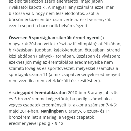
az első találkozón szerb ellenfelétől, majd japán
riválisától kapott ki. A magyar lány számára ezzel már
biztossá vált, hogy nem lesz elődöntős. Zsófi a
búcsúmérkőzésen biztosan verte az észt versenyzőt,
ezzel csoportja harmadik helyén végzett.
Összesen 9 sportágban sikerült érmet nyerni
(a
magyarok 20-ban vettek részt az ifi olimpián): atlétikában,
birkózásban, judóban, kajak-kenuban, öttusában, strand
kézilabdában (leányok), tornában, úszásban és vívásban;
ezekhez jön még az éremtáblába eredményeibe nem
számító lovaglás és sportlövészet, melyekkel számolva a
sportágak száma 11 (a mix csapatversenyek eredményeit
nem vezetik a nemzetek közötti összesítésben).
A
szingapúri éremtáblázaton
2010-ben 6 arany-, 4 ezüst-
és 5 bronzéremmel végeztünk, ha pedig számoljuk a
vegyes csapatok eredményeit is, akkor a számsor 7-4-6;
majd 2014-ben,
Nanjingban
6 arany-, 6 ezüst- és 11
bronzérem lett a mérleg, a vegyes csapatok
eredményeivel pedig 7-9-12.