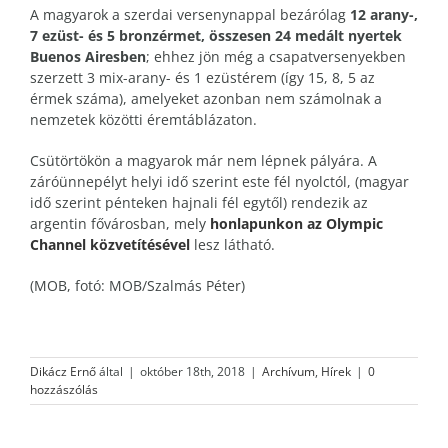
A magyarok a szerdai versenynappal bezárólag
12 arany-,
7 ezüst- és 5 bronzérmet, összesen 24 medált nyertek
Buenos Airesben
; ehhez jön még a csapatversenyekben
szerzett 3 mix-arany- és 1 ezüstérem (így 15, 8, 5 az
érmek száma), amelyeket azonban nem számolnak a
nemzetek közötti éremtáblázaton.
Csütörtökön a magyarok már nem lépnek pályára. A
záróünnepélyt helyi idő szerint este fél nyolctól, (magyar
idő szerint pénteken hajnali fél egytől) rendezik az
argentin fővárosban, mely
honlapunkon az Olympic
Channel közvetítésével
lesz látható.
(MOB, fotó: MOB/Szalmás Péter)
Dikácz Ernő
által
|
október 18th, 2018
|
Archívum
,
Hírek
|
0
hozzászólás