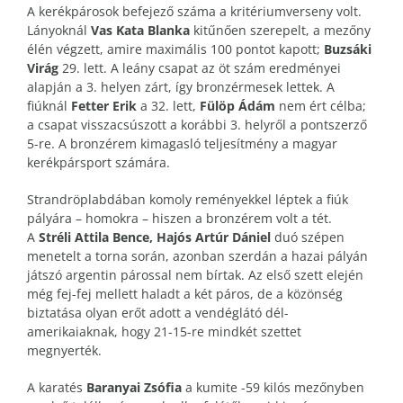
A kerékpárosok befejező száma a kritériumverseny volt.
Lányoknál
Vas Kata Blanka
kitűnően szerepelt, a mezőny
élén végzett, amire maximális 100 pontot kapott;
Buzsáki
Virág
29. lett. A leány csapat az öt szám eredményei
alapján a 3. helyen zárt, így bronzérmesek lettek. A
fiúknál
Fetter Erik
a 32. lett,
Fülöp Ádám
nem ért célba;
a csapat visszacsúszott a korábbi 3. helyről a pontszerző
5-re. A bronzérem kimagasló teljesítmény a magyar
kerékpársport számára.
Strandröplabdában komoly reményekkel léptek a fiúk
pályára – homokra – hiszen a bronzérem volt a tét.
A
Stréli Attila Bence, Hajós Artúr Dániel
duó szépen
menetelt a torna során, azonban szerdán a hazai pályán
játszó argentin párossal nem bírtak. Az első szett elején
még fej-fej mellett haladt a két páros, de a közönség
biztatása olyan erőt adott a vendéglátó dél-
amerikaiaknak, hogy 21-15-re mindkét szettet
megnyerték.
A karatés
Baranyai Zsófia
a kumite -59 kilós mezőnyben