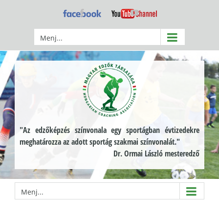
Kihagyás
Facebook
YouTube
Menj...
"Az edzőképzés színvonala egy sportágban évtizedekre
meghatározza az adott sportág szakmai színvonalát."
Dr. Ormai László mesteredző
Menj...