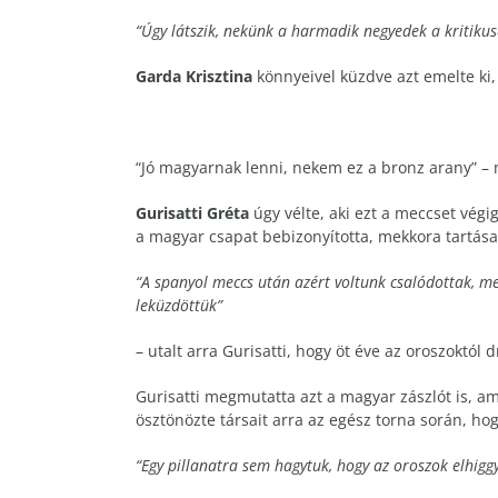
“Úgy látszik, nekünk a harmadik negyedek a kritikusa
Garda Krisztina
könnyeivel küzdve azt emelte ki,
“Jó magyarnak lenni, nekem ez a bronz arany” 
Gurisatti Gréta
úgy vélte, aki ezt a meccset végi
a magyar csapat bebizonyította, mekkora tartása
“A spanyol meccs után azért voltunk csalódottak, mer
leküzdöttük”
– utalt arra Gurisatti, hogy öt éve az oroszoktó
Gurisatti megmutatta azt a magyar zászlót is, ame
ösztönözte társait arra az egész torna során, h
“Egy pillanatra sem hagytuk, hogy az oroszok elhigg