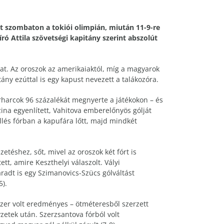
t szombaton a tokiói olimpián, miután 11-9-re
író Attila szövetségi kapitány szerint abszolút
at. Az oroszok az amerikaiaktól, míg a magyarok
tány ezúttal is egy kapust nevezett a talákozóra.
rharcok 96 százalékát megnyerte a játékokon – és
ina egyenlített, Vahitova emberelőnyös gólját
llés fórban a kapufára lőtt, majd mindkét
etéshez, sőt, mivel az oroszok két fórt is
ett, amire Keszthelyi válaszolt. Vályi
aradt is egy Szimanovics-Szücs gólváltást
5).
zer volt eredményes – ötméteresből szerzett
zetek után. Szerzsantova fórból volt