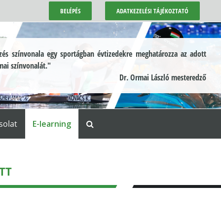
BELÉPÉS
ADATKEZELÉSI TÁJÉKOZTATÓ
és színvonala egy sportágban évtizedekre meghatározza az adott
mai színvonalát."
Dr. Ormai László mesteredző
solat
E-learning
TT