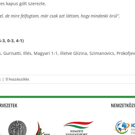
üres kapus gólt szerezte.
l, de mire felfogtam, már csak azt láttam, hogy mindenki örül”.
3, 0-3, 4-1)
 Gurisatti, Illés, Magyari 1-1, illetve Glizina, Szimanovics, Prokofj
k
|
0 hozzászólás
RVEZETEK
NEMZETKÖZI