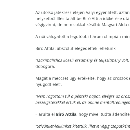
Az utolsó játékrész elején Vályi egyenlített, aztá
helyzetből Illés talált be Bíró Attila időkérése 
végigvinni, de nem sokkal később Magyari Alda el
A női válogatott a legutóbbi három olimpián min
Bíró Attila: abszolút elégedettek lehetünk
“Maximálishoz közeli eredmény és teljesítmény volt, 
dobogóra.
Magát a meccset úgy értékelte, hogy az oroszok e
nyugodt élet”.
“Nem ragoztam túl a pénteki napot, elvégre az orosz
beszélgetésekkel értük el, de online mentáltréningen 
– árulta el
Bíró Attila
, hogy mivel tudta átlendít
“Szívünket-lelkünket kitettük, illetve végig csapatkén