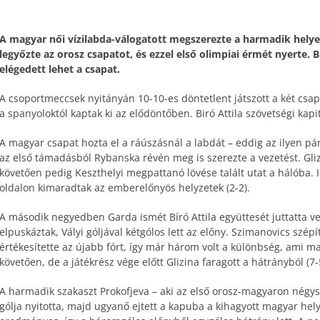
A magyar női vízilabda-válogatott megszerezte a harmadik helye
legyőzte az orosz csapatot, és ezzel első olimpiai érmét nyerte. B
elégedett lehet a csapat.
A csoportmeccsek nyitányán 10-10-es döntetlent játszott a két csap
a spanyoloktól kaptak ki az elődöntőben. Biró Attila szövetségi kapi
A magyar csapat hozta el a ráúszásnál a labdát – eddig az ilyen pá
az első támadásból Rybanska révén meg is szerezte a vezetést. Gliz
követően pedig Keszthelyi megpattanó lövése talált utat a hálóba. I
oldalon kimaradtak az emberelőnyös helyzetek (2-2).
A második negyedben Garda ismét Bíró Attila együttesét juttatta vez
elpuskáztak, Vályi góljával kétgólos lett az előny. Szimanovics szépít
értékesítette az újabb fórt, így már három volt a különbség, ami m
követően, de a játékrész vége előtt Glizina faragott a hátrányból (7-
A harmadik szakaszt Prokofjeva – aki az első orosz-magyaron négys
gólja nyitotta, majd ugyanő ejtett a kapuba a kihagyott magyar hely