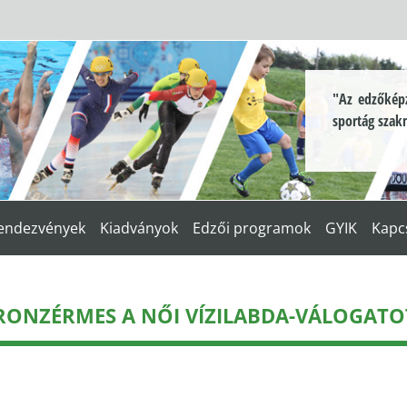
"Az edzőképz
sportág szak
endezvények
Kiadványok
Edzői programok
GYIK
Kapc
RONZÉRMES A NŐI VÍZILABDA-VÁLOGATO