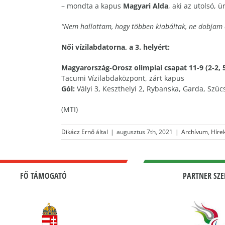
– mondta a kapus
Magyari Alda
, aki az utolsó, 
“Nem hallottam, hogy többen kiabáltak, ne dobjam e
Női vízilabdatorna, a 3. helyért:
Magyarország-Orosz olimpiai csapat 11-9 (2-2, 5-
Tacumi Vízilabdaközpont, zárt kapus
Gól:
Vályi 3, Keszthelyi 2, Rybanska, Garda, Szücs,
(MTI)
Dikácz Ernő
által
|
augusztus 7th, 2021
|
Archívum
,
Híre
FŐ TÁMOGATÓ
PARTNER SZE