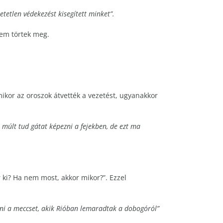
tetlen védekezést kisegített minket”.
nem törtek meg.
mikor az oroszok átvették a vezetést, ugyanakkor
A múlt tud gátat képezni a fejekben, de ezt ma
r ki? Ha nem most, akkor mikor?”. Ezzel
erni a meccset, akik Rióban lemaradtak a dobogóról”