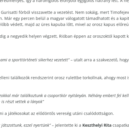
eredményes, így a háromgólos előnyből egygólos hátrány lett. A neg
n Gurisatti fórból visszavette a vezetést. Nem sokáig, mert Timofejev
után. Már egy percen belül a magyar válogatott támadhatott és a kapit
őbb védett, majd az üres kapuba lőtt, mivel az orosz kapus előreú
dig a negyedik helyen végzett, Rióban éppen az oroszoktól kapott 
ami a sporttörténeti sikerhez vezetett”
– utalt arra a szakvezető, hog
lleni találkozók rendszerint orosz rulettbe torkollnak, ahogy most i
okkal már találkoztunk a csoportkör nyitányán. Néhány embert fel kelle
is részt vettek a lányok”
eni a játékosokat az elődöntős vereség utáni csalódottságon.
t játszottunk, ezzel nyertünk”
– jelentette ki a
Keszthelyi Rita
csapatka