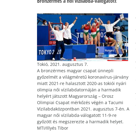
Bronzérmes a női vízilabda-válogatott
Tokió, 2021. augusztus 7.
A bronzérmes magyar csapat ünnepli
győzelmét a világméretű koronavírus-járvány
miatt 2021-re halasztott 2020-as tokiói nyári
olimpia női vízilabdatornáján a harmadik
helyért játszott Magyarország – Orosz
Olimpiai Csapat mérkőzés végén a Tacumi
Vízilabdaközpontban 2021. augusztus 7-én. A
magyar női vízilabda-válogatott 11-9-re
győzött és megszerezte a harmadik helyet.
MTI/Illyés Tibor