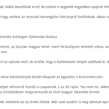
k, hiába beszéltünk erről, de ezúttal a negyedik negyedben nyújtott hihe
 hogy amikor az oroszok háromgólos hátrányról fordítottak, akkor 
– mondta boldogan Rybanska Natasa.
gnézte, az büszke magyar lehet, mert fordulópont lehetett volna, a
 van.
t az rajtunk múlt, de örülök, hogy a hullámvasút tetején szálltunk ki. 
l drámai körülmények között kikapott az együttes a bronzmeccsen.
lyet otthonról hozott a csapatnak, s az áll rajta: “Ha nem mi, akko
ogy vízilabdában megszerezzék az első magyar ötkarikás érmet.
yék, elvehetik ezt az érmet tőlünk. Már csak azokért is meg akartuk ny