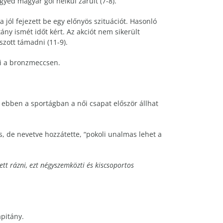
yed magyar gól nélkül zárult (7-8).
a jól fejezett be egy előnyös szituációt. Hasonló
ány ismét időt kért. Az akciót nem sikerült
szott támadni (11-9).
ki a bronzmeccsen.
y ebben a sportágban a női csapat először állhat
s, de nevetve hozzátette, “pokoli unalmas lehet a
tt rázni, ezt négyszemközti és kiscsoportos
pitány.