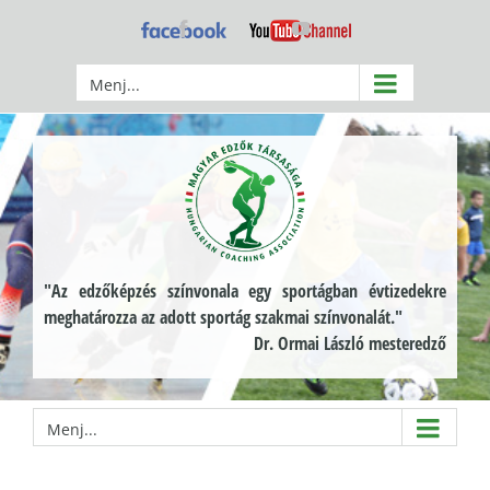
Kihagyás
Facebook
YouTube
Menj...
"Az edzőképzés színvonala egy sportágban évtizedekre
meghatározza az adott sportág szakmai színvonalát."
Dr. Ormai László mesteredző
Menj...