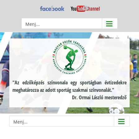
Kihagyás
Facebook
YouTube
Menj...
"Az edzőképzés színvonala egy sportágban évtizedekre
meghatározza az adott sportág szakmai színvonalát."
Dr. Ormai László mesteredző
Menj...