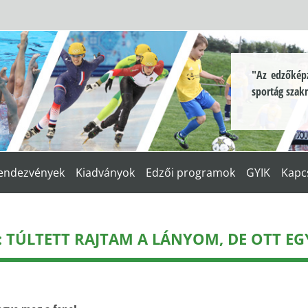
"Az edzőképz
sportág szak
endezvények
Kiadványok
Edzői programok
GYIK
Kapc
: TÚLTETT RAJTAM A LÁNYOM, DE OTT EG