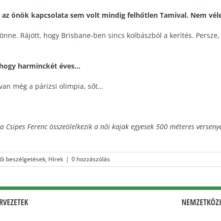
az önök kapcsolata sem volt mindig felhőtlen Tamival. Nem véle
ajönne. Rájött, hogy Brisbane-ben sincs kolbászból a kerítés. Persze
hogy harminckét éves…
van még a párizsi olimpia, sőt…
a Csipes Ferenc összeölelkezik a női kajak egyesek 500 méteres versen
ői beszélgetések
,
Hírek
|
0 hozzászólás
RVEZETEK
NEMZETKÖZI