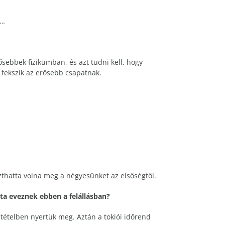
ő…
ősebbek fizikumban, és azt tudni kell, hogy
 fekszik az erősebb csapatnak.
szthatta volna meg a négyesünket az elsőségtől.
ta eveznek ebben a felállásban?
tételben nyertük meg. Aztán a tokiói időrend