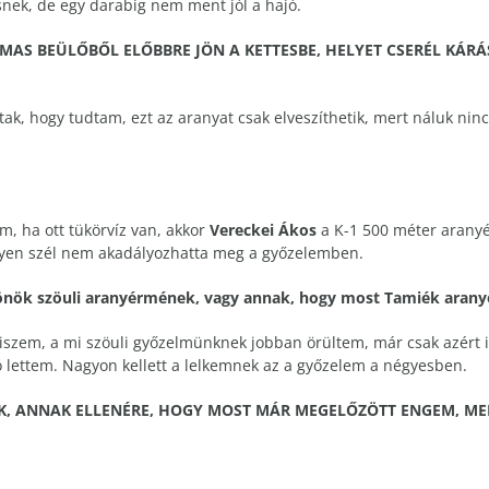
snek, de egy darabig nem ment jól a hajó.
AS BEÜLŐBŐL ELŐBBRE JÖN A KETTESBE, HELYET CSERÉL KÁRÁ
ttak, hogy tudtam, ezt az aranyat csak elveszíthetik, mert náluk n
, ha ott tükörvíz van, akkor
Vereckei Ákos
a K-1 500 méter aranyér
lyen szél nem akadályozhatta meg a győzelemben.
az önök szöuli aranyérmének, vagy annak, hogy most Tamiék aran
iszem, a mi szöuli győzelmünknek jobban örültem, már csak azért is
 lettem. Nagyon kellett a lelkemnek az a győzelem a négyesben.
K, ANNAK ELLENÉRE, HOGY MOST MÁR MEGELŐZÖTT ENGEM, MER