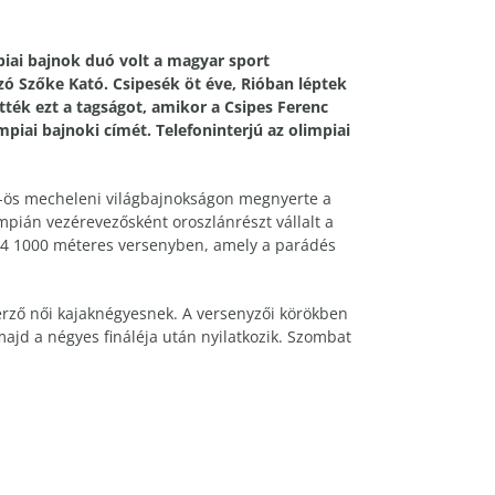
piai bajnok duó volt a magyar sport
ó Szőke Kató. Csipesék öt éve, Rióban léptek
ték ezt a tagságot, amikor a Csipes Ferenc
iai bajnoki címét. Telefoninterjú az olimpiai
5-ös mecheleni világbajnokságon megnyerte a
mpián vezérevezősként oroszlánrészt vállalt a
K-4 1000 méteres versenyben, amely a parádés
erző női kajaknégyesnek. A versenyzői körökben
ajd a négyes fináléja után nyilatkozik. Szombat