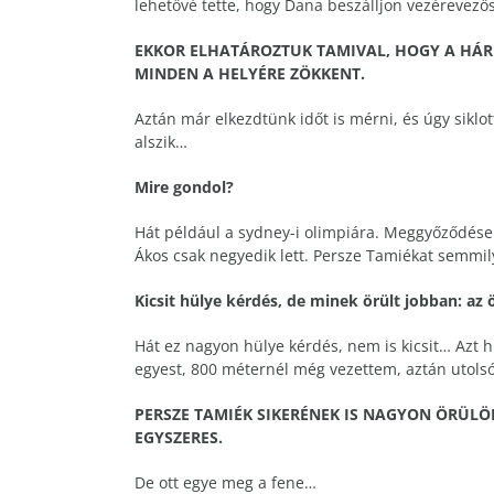
lehetővé tette, hogy Dana beszálljon vezérevező
EKKOR ELHATÁROZTUK TAMIVAL, HOGY A HÁRM
MINDEN A HELYÉRE ZÖKKENT.
Aztán már elkezdtünk időt is mérni, és úgy siklo
alszik…
Mire gondol?
Hát például a sydney-i olimpiára. Meggyőződésem
Ákos csak negyedik lett. Persze Tamiékat semmi
Kicsit hülye kérdés, de minek örült jobban: 
Hát ez nagyon hülye kérdés, nem is kicsit… Azt h
egyest, 800 méternél még vezettem, aztán utolsó
PERSZE TAMIÉK SIKERÉNEK IS NAGYON ÖRÜLÖ
EGYSZERES.
De ott egye meg a fene…