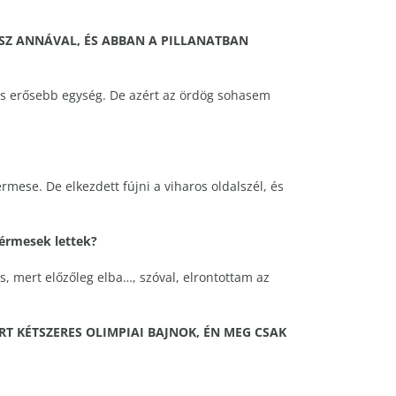
SZ ANNÁVAL, ÉS ABBAN A PILLANATBAN
incs erősebb egység. De azért az ördög sohasem
mese. De elkezdett fújni a viharos oldalszél, és
yérmesek lettek?
, mert előzőleg elba…, szóval, elrontottam az
T KÉTSZERES OLIMPIAI BAJNOK, ÉN MEG CSAK