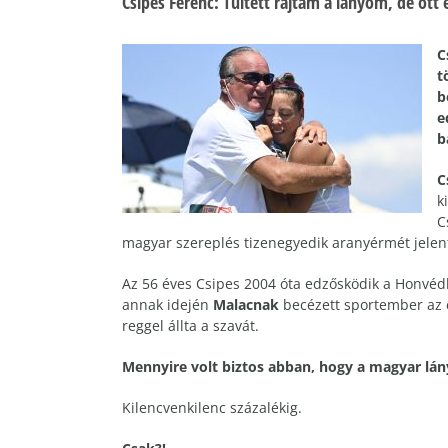
Csipes Ferenc: Túltett rajtam a lányom, de ott
C
t
b
e
b
C
k
C
magyar szereplés tizenegyedik aranyérmét jelent
Az 56 éves Csipes 2004 óta edzősködik a Honvéd
annak idején
Malacnak
becézett sportember az e
reggel állta a szavát.
Mennyire volt biztos abban, hogy a magyar lá
Kilencvenkilenc százalékig.