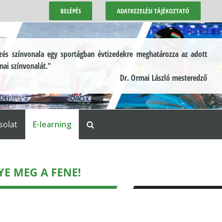
BELÉPÉS
ADATKEZELÉSI TÁJÉKOZTATÓ
és színvonala egy sportágban évtizedekre meghatározza az adott
mai színvonalát."
Dr. Ormai László mesteredző
solat
E-learning
YE MEG A FENE!