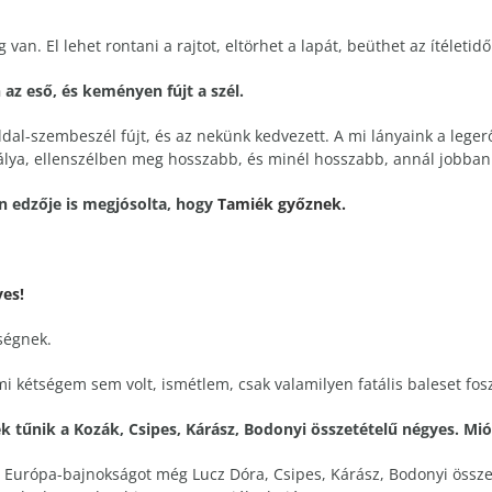
van. El lehet rontani a rajtot, eltörhet a lapát, beüthet az ítéletid
 az eső, és keményen fújt a szél.
oldal-szembeszél fújt, és az nekünk kedvezett. A mi lányaink a leger
pálya, ellenszélben meg hosszabb, és minél hosszabb, annál jobban
 edzője is megjósolta, hogy
Tamiék győznek.
yes!
ségnek.
mi kétségem sem volt, ismétlem, csak valamilyen fatális baleset fo
tűnik a Kozák, Csipes, Kárász, Bodonyi összetételű négyes. Mió
 Európa-bajnokságot még Lucz Dóra, Csipes, Kárász, Bodonyi össze