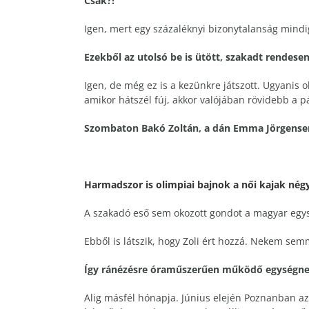
Csak?!
Igen, mert egy százaléknyi bizonytalanság mindig 
Ezekből az utolsó be is ütött, szakadt rendesen
Igen, de még ez is a kezünkre játszott. Ugyanis 
amikor hátszél fúj, akkor valójában rövidebb a 
Szombaton Bakó Zoltán, a dán Emma Jörgensen
Harmadszor is olimpiai bajnok a női kajak nég
A szakadó eső sem okozott gondot a magyar egy
Ebből is látszik, hogy Zoli ért hozzá. Nekem sem
Így ránézésre óraműszerűen működő egységnek 
Alig másfél hónapja. Június elején Poznanban az