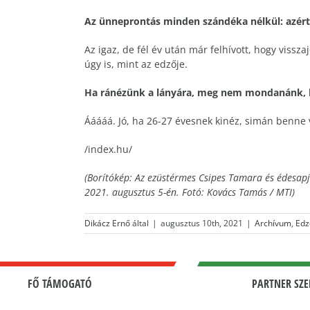
Az ünneprontás minden szándéka nélkül: azért 
Az igaz, de fél év után már felhívott, hogy vissz
úgy is, mint az edzője.
Ha ránézünk a lányára, meg nem mondanánk, 
Ááááá. Jó, ha 26-27 évesnek kinéz, simán benne 
/index.hu/
(Borítókép: Az ezüstérmes Csipes Tamara és édesapj
2021. augusztus 5-én. Fotó: Kovács Tamás / MTI)
Dikácz Ernő
által
|
augusztus 10th, 2021
|
Archívum
,
Edz
FŐ TÁMOGATÓ
PARTNER SZE