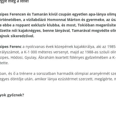
 egye meg a fene!
sipes Ferencen és Tamarán kívül csupán egyetlen apa-lánya olim
örténetében, a vízilabdázó Homonnai Márton és gyermeke, az úsz
e ebbe a roppant exkluzív klubba, és most, Tokióban megerősítet
dzette női kajaknégyes, benne lányával, Tamarával megvédte olimp
ajnok sikeredzővel.
sipes Ferenc
a nyolcvanas évek közepének kajakkirálya, aki az 198
irályszámot, a K-1 000 méteres versenyt, majd az 1988-as szöuli oli
sipes, Hódosi, Gyulay, Ábrahám kvartett fölényes győzelmében a 
ette.
ban, és ő a trénere a sorozatban harmadik olimpiai aranyérmét sz
gyes döntője után, amikor lánya ezüstérmet szerzett, megígérte, m
nyok győznek?