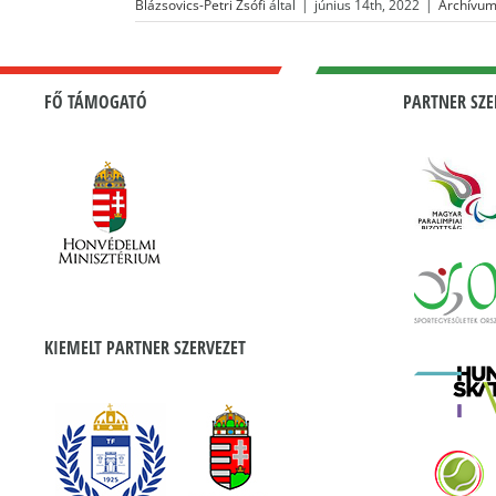
Blázsovics-Petri Zsófi
által
|
június 14th, 2022
|
Archívu
FŐ TÁMOGATÓ
PARTNER SZE
KIEMELT PARTNER SZERVEZET