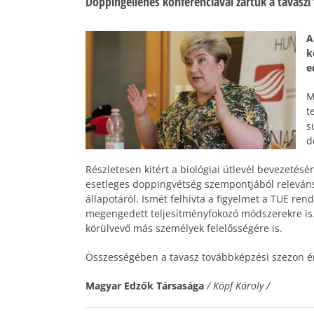
Doppingellenes konferenciával zártuk a tavaszi
A
k
e
M
t
s
d
Részletesen kitért a biológiai útlevél bevezetésé
esetleges doppingvétség szempontjából relevánsa
állapotáról. Ismét felhívta a figyelmet a TUE ren
megengedett teljesítményfokozó módszerekre is. 
körülvevő más személyek felelősségére is.
Összességében a tavasz továbbképzési szezon ért
Magyar Edzők Társasága
/ Köpf Károly /