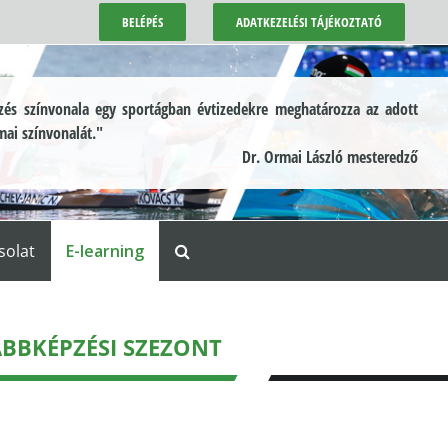
BELÉPÉS
ADATKEZELÉSI TÁJÉKOZTATÓ
és színvonala egy sportágban évtizedekre meghatározza az adott
mai színvonalát."
Dr. Ormai László mesteredző
solat
E-learning
BBKÉPZÉSI SZEZONT