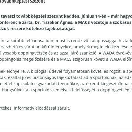
 továbbképzési szezont
 tavaszi továbbképzési szezont kedden, június 14-én – már hagy
onferencia zárta. Dr. Tiszeker Ágnes, a MACS vezetője a szokásos 
dzők részére kötelező tájékoztatóját.
int a korábbi előadásaiban, most is rendkívüli alapossággal hívta f
ervezhető és váratlan körülményekre, amelyek megfelelő kezelése 
úlyosabb doppingvétség és az azzal járó szankció. A WADA évről-évr
oppingolás megelőzésére és a MACS szigorúan követi a WADA előírá
nek előnyeire. A biológiai útlevél folyamatosan követi és rögzíti a s
k, ezáltal jó és biztonságos tájékoztatást ad a sportolónak, az ed
delettel kapcsolatos gyakorlati teendőkre, az étrend-kiegészítők has
Hangsúlyozta a sportoló személyes felelősségét a doppingvétség el
ékes, informatív előadással zárult.