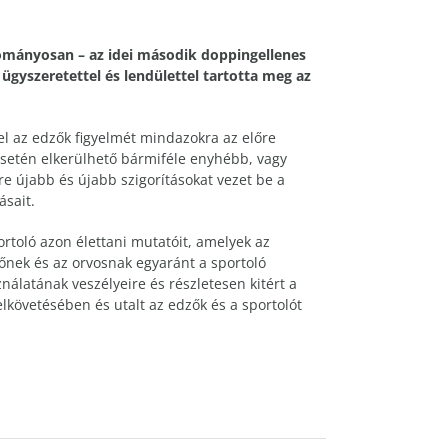
ományosan – az idei második doppingellenes
ügyszeretettel és lendülettel tartotta meg az
el az edzők figyelmét mindazokra az előre
esetén elkerülhető bármiféle enyhébb, vagy
e újabb és újabb szigorításokat vezet be a
sait.
portoló azon élettani mutatóit, amelyek az
zőnek és az orvosnak egyaránt a sportoló
ználatának veszélyeire és részletesen kitért a
követésében és utalt az edzők és a sportolót