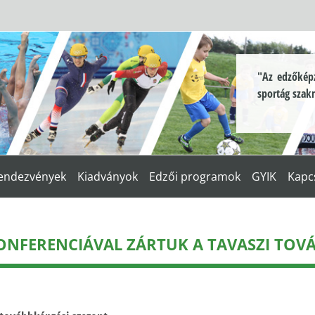
"Az edzőképz
sportág szak
endezvények
Kiadványok
Edzői programok
GYIK
Kapc
ONFERENCIÁVAL ZÁRTUK A TAVASZI TOVÁ