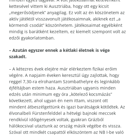
kettesével vittem ki Ausztriába, hogy ott egy kicsit
„megerősödjenek” anyagilag. Ez volt az én köszönetem az
aktív játéktól visszavonult játékosaimnak, akiknek ezt „a
körmendi csodát” köszönhetem. Játékosaimat egyébként
mindig is barátként kezeltem, ez kiemelt szempont volt az
edzői gyakorlatomban.
– Azután egyszer ennek a kétlaki életnek is vége
szakadt.
– A kétezres évek elejére már elérkeztem fizikai erőim
végére. A napjaim éveken keresztül úgy zajlottak, hogy
reggel 7,30-ra elrohantam Szombathelyre és leginkább
éjféltájban estem haza. Ausztriában ugyanis minden
edzés után minimum egy óra „kötelező kocsmázás”
következett, ahol ugyan én nem ittam, viszont ott
mindent átbeszélgettünk és igazi barátságok kötődtek. Az
élvonalbeli Fürstenfelddel a hétvégi bajnoki meccsek
rendkívül időigényesek voltak, gyakran Grázból
hálókocsival utaztunk az ország másik végébe és vissza.
Szóval ott mindkét csapattól elköszöntem az NB I-be való