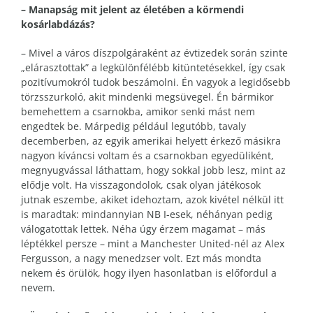
– Manapság mit jelent az életében a körmendi
kosárlabdázás?
– Mivel a város díszpolgáraként az évtizedek során szinte
„elárasztottak” a legkülönfélébb kitüntetésekkel, így csak
pozitívumokról tudok beszámolni. Én vagyok a legidősebb
törzsszurkoló, akit mindenki megsüvegel. Én bármikor
bemehettem a csarnokba, amikor senki mást nem
engedtek be. Márpedig például legutóbb, tavaly
decemberben, az egyik amerikai helyett érkező másikra
nagyon kíváncsi voltam és a csarnokban egyedüliként,
megnyugvással láthattam, hogy sokkal jobb lesz, mint az
elődje volt. Ha visszagondolok, csak olyan játékosok
jutnak eszembe, akiket idehoztam, azok kivétel nélkül itt
is maradtak: mindannyian NB I-esek, néhányan pedig
válogatottak lettek. Néha úgy érzem magamat – más
léptékkel persze – mint a Manchester United-nél az Alex
Fergusson, a nagy menedzser volt. Ezt más mondta
nekem és örülök, hogy ilyen hasonlatban is előfordul a
nevem.