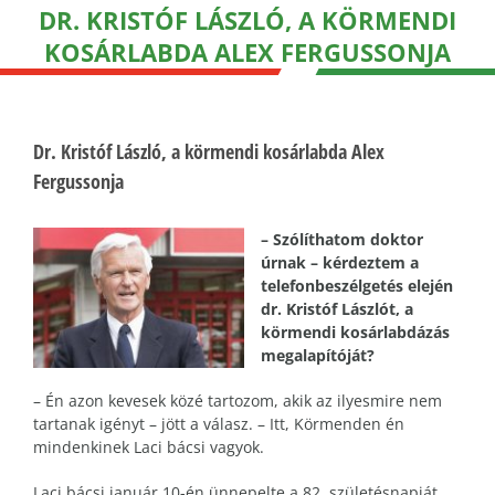
DR. KRISTÓF LÁSZLÓ, A KÖRMENDI
KOSÁRLABDA ALEX FERGUSSONJA
Dr. Kristóf László, a körmendi kosárlabda Alex
Fergussonja
– Szólíthatom doktor
úrnak – kérdeztem a
telefonbeszélgetés elején
dr. Kristóf Lászlót, a
körmendi kosárlabdázás
megalapítóját?
– Én azon kevesek közé tartozom, akik az ilyesmire nem
tartanak igényt – jött a válasz. – Itt, Körmenden én
mindenkinek Laci bácsi vagyok.
Laci bácsi január 10-én ünnepelte a 82. születésnapját,