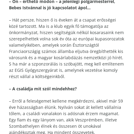
– Ön – érthető módon – a jelenlegi polgármesterrel,
Bebes Istvánnal is jó kapcsolatot ápol…
– Hát persze, hiszen ő is éveken át a csapat erősségei
közé tartozott. Ma is a klub egyik fő támogatója az
önkormányzat, hiszen segítségük nélkül kosarasaink nem
szerepelhettek volna sok év óta az európai kupasorozatok
valamelyikében, amelyek során Észtországtól
Franciaországig számos államba eljutva öregbíthették kis
városunk és a magyar kosárlabdázás nemzetközi jó hírét.
S ha már a szponzorálás is szóbajött, meg kell említenem
az EGIS Gyógyszergyárat is, amelynek vezetése komoly
részt vállal a költségeinkből.
– A családja mit szól mindehhez?
– Erről a feleségemet kellene megkérdezni, akivel már 59
éve házasságban élünk. Nyilván sokat át kellett vállalnia
tőlem, a családi vonalakon is adósnak érzem magamat.
Egy fiam és egy lányom van, akik Veszprémben, illetve
Szombathelyen élnek és összesen öt unokával
ajándékoztak meg. Ha mindent összevetek,