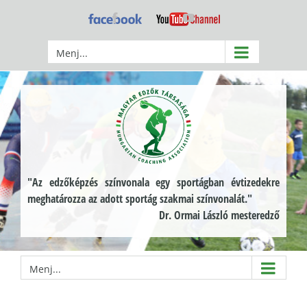
Kihagyás
Facebook
YouTube
Menj...
"Az edzőképzés színvonala egy sportágban évtizedekre
meghatározza az adott sportág szakmai színvonalát."
Dr. Ormai László mesteredző
Menj...