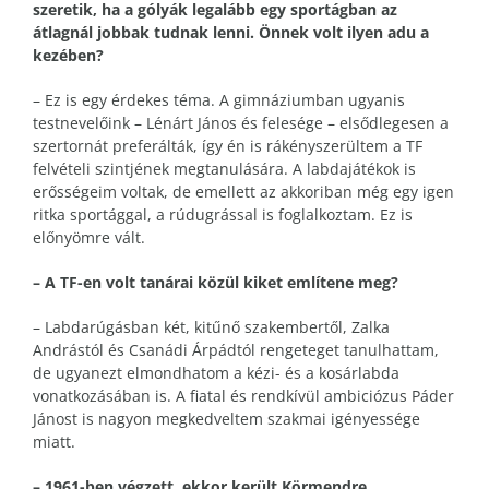
szeretik, ha a gólyák legalább egy sportágban az
átlagnál jobbak tudnak lenni. Önnek volt ilyen adu a
kezében?
– Ez is egy érdekes téma. A gimnáziumban ugyanis
testnevelőink – Lénárt János és felesége – elsődlegesen a
szertornát preferálták, így én is rákényszerültem a TF
felvételi szintjének megtanulására. A labdajátékok is
erősségeim voltak, de emellett az akkoriban még egy igen
ritka sportággal, a rúdugrással is foglalkoztam. Ez is
előnyömre vált.
– A TF-en volt tanárai közül kiket említene meg?
– Labdarúgásban két, kitűnő szakembertől, Zalka
Andrástól és Csanádi Árpádtól rengeteget tanulhattam,
de ugyanezt elmondhatom a kézi- és a kosárlabda
vonatkozásában is. A fiatal és rendkívül ambiciózus Páder
Jánost is nagyon megkedveltem szakmai igényessége
miatt.
– 1961-ben végzett, ekkor került Körmendre.