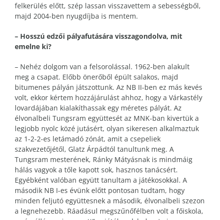
felkerülés előtt, szép lassan visszavettem a sebességből,
majd 2004-ben nyugdíjba is mentem.
– Hosszú edzői pályafutására visszagondolva, mit
emelne ki?
– Nehéz dolgom van a felsorolással. 1962-ben alakult
meg a csapat. Előbb önerőből épült salakos, majd
bitumenes pályán játszottunk. Az NB II-ben ez más kevés
volt, ekkor kértem hozzájárulást ahhoz, hogy a Várkastély
lovardájában kialakíthassak egy méretes pályát. Az
élvonalbeli Tungsram együttesét az MNK-ban kivertük a
legjobb nyolc közé jutásért, olyan sikeresen alkalmaztuk
az 1-2-2-es letámadó zónát, amit a csepeliek
szakvezetőjétől, Glatz Árpádtól tanultunk meg. A
Tungsram mesterének, Ránky Mátyásnak is mindmáig
hálás vagyok a tőle kapott sok, hasznos tanácsért.
Egyébként valóban együtt tanultam a játékosokkal. A
második NB I-es évünk előtt pontosan tudtam, hogy
minden feljutó együttesnek a második, élvonalbeli szezon
a legnehezebb. Ráadásul megszűnőfélben volt a főiskola,