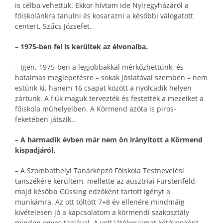
is célba vehettük. Ekkor hívtam ide Nyíregyházáról a
főiskolánkra tanulni és kosarazni a későbbi válogatott
centert, Szűcs Józsefet.
– 1975-ben fel is kerültek az élvonalba.
– Igen, 1975-ben a legjobbakkal mérkőzhettünk, és
hatalmas meglepetésre – sokak jóslatával szemben – nem
estünk ki, hanem 16 csapat között a nyolcadik helyen
zártunk. A fiúk maguk tervezték és festették a mezeiket a
főiskola műhelyeiben. A Körmend azóta is piros-
feketében játszik…
– A harmadik évben már nem ön irányított a Körmend
kispadjáról.
– A Szombathelyi Tanárképző Főiskola Testnevelési
tanszékére kerültem, mellette az ausztriai Fürstenfeld,
majd később Güssing edzőként tartott igényt a
munkámra. Az ott töltött 7+8 év ellenére mindmáig
kivételesen jó a kapcsolatom a körmendi szakosztály
minden egyes tagjával. A volt játékosaimat kétévenként