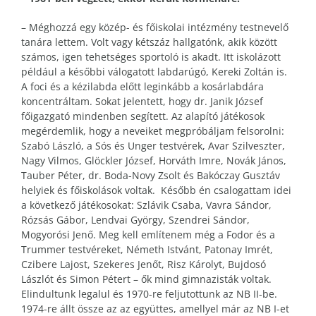
– Méghozzá egy közép- és főiskolai intézmény testnevelő
tanára lettem. Volt vagy kétszáz hallgatónk, akik között
számos, igen tehetséges sportoló is akadt. Itt iskolázott
például a későbbi válogatott labdarúgó, Kereki Zoltán is.
A foci és a kézilabda előtt leginkább a kosárlabdára
koncentráltam. Sokat jelentett, hogy dr. Janik József
főigazgató mindenben segített. Az alapító játékosok
megérdemlik, hogy a neveiket megpróbáljam felsorolni:
Szabó László, a Sós és Unger testvérek, Avar Szilveszter,
Nagy Vilmos, Glöckler József, Horváth Imre, Novák János,
Tauber Péter, dr. Boda-Novy Zsolt és Bakóczay Gusztáv
helyiek és főiskolások voltak. Később én csalogattam idei
a következő játékosokat: Szlávik Csaba, Vavra Sándor,
Rózsás Gábor, Lendvai György, Szendrei Sándor,
Mogyorósi Jenő. Meg kell említenem még a Fodor és a
Trummer testvéreket, Németh Istvánt, Patonay Imrét,
Czibere Lajost, Szekeres Jenőt, Risz Károlyt, Bujdosó
Lászlót és Simon Pétert – ők mind gimnazisták voltak.
Elindultunk legalul és 1970-re feljutottunk az NB II-be.
1974-re állt össze az az együttes, amellyel már az NB I-et