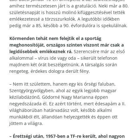
amihez természetesen járt is a gratuláció. Neki már a 80.
születésnapját is hosszú molinó kifüggesztésével tették
emlékezetessé a törzsszurkolók. A legutóbbi időkben
pedig már a 85, később a 90. évfordulóra is spekulálnak.
Körmenden tehát nem felejtik el a sportág
meghonosítóját, országos szinten viszont már csak a
legidősebbek emlékeznek rá.
Szerencsére már az első
alkalommal – vírus ide vagy oda – sikerült telefonon
majdnem két órát beszélgetnünk. A társalgás során
rengeteg, érdekes dologra derült fény.
– Nem itt születtem, hanem egy kis őrségi faluban,
Szentgyörgyvölgyben, ahol az egyik legjobb magyar
kézilabdázónő, Gódorné Nagy Marianna éppen
negyedszázada él. Ez azért történt, mert édesapám a II.
világháborúban határvadász volt, később alkalmi
munkákból élt, állandóan helyezgették és éppen ott
jöttem a világra.
– Érettségi után, 1957-ben a TF-re került, ahol nagyon