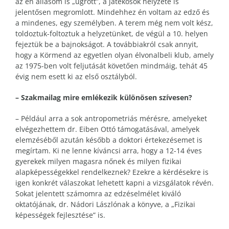
az én állásom is „ugrott”, a játékosok helyzete is
jelentősen megromlott. Mindehhez én voltam az edző és
a mindenes, egy személyben. A terem még nem volt kész,
toldoztuk-foltoztuk a helyzetünket, de végül a 10. helyen
fejeztük be a bajnokságot. A továbbiakról csak annyit,
hogy a Körmend az egyetlen olyan élvonalbeli klub, amely
az 1975-ben volt feljutását követően mindmáig, tehát 45
évig nem esett ki az első osztályból.
– Szakmailag mire emlékezik különösen szívesen?
– Például arra a sok antropometriás mérésre, amelyeket
elvégezhettem dr. Eiben Ottó támogatásával, amelyek
elemzéséből azután később a doktori értekezésemet is
megírtam. Ki ne lenne kíváncsi arra, hogy a 12-14 éves
gyerekek milyen magasra nőnek és milyen fizikai
alapképességekkel rendelkeznek? Ezekre a kérdésekre is
igen konkrét válaszokat lehetett kapni a vizsgálatok révén.
Sokat jelentett számomra az edzéselmélet kiváló
oktatójának, dr. Nádori Lászlónak a könyve, a „Fizikai
képességek fejlesztése” is.