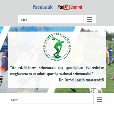
Kihagyás
Facebook
YouTube
Menj...
"Az edzőképzés színvonala egy sportágban évtizedekre
meghatározza az adott sportág szakmai színvonalát."
Dr. Ormai László mesteredző
Menj...