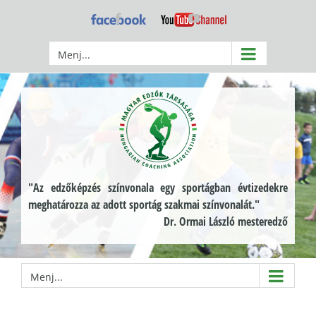
Kihagyás
Facebook
YouTube
Menj...
"Az edzőképzés színvonala egy sportágban évtizedekre
meghatározza az adott sportág szakmai színvonalát."
Dr. Ormai László mesteredző
Menj...