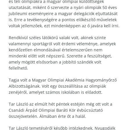
és téli olimpiákra a magyar olimpiai küldöttségek
utaztatását, miként ő szervezte a nyári olimpiák 50 éves
jubileumi eseményeire a magyar delegációk eljuttatását
is. Erre a tevékenységére a pontos előkészítő műveletek
voltak jellemzőek, ezt mindenképpen az ő javára kell írni.
Rendkívül széles látókörű valaki volt, akinek szinte
valamennyi sportágról volt érdemi véleménye, amelyek
kendőzetlen elmondásával értelemszerűen nem
mindenki előtt volt népszerű. Szerette a feszültséget,
amely mögött elsősorban a jobbító szándék volt
fellelhető.
Tagja volt a Magyar Olimpiai Akadémia Hagyományőrző
Albizottságának. Volt egy összeállítása az olimpiák
zenéjéről, amelyet számos iskolában is előadott.
Tar László az elmúlt hét péntek estéjén még ott volt a
Csanádi Árpád Olimpiai Baráti Kör évbúcsúztató
összejövetelén. Álmában érte őt a halál.
Tar László temetéséről később intézkednek. Nyugodjék