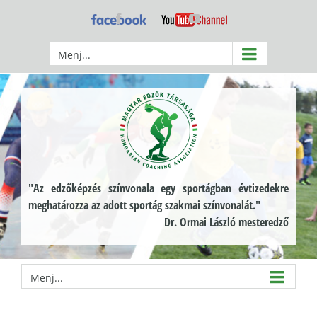
Kihagyás
Facebook
YouTube
Menj...
"Az edzőképzés színvonala egy sportágban évtizedekre
meghatározza az adott sportág szakmai színvonalát."
Dr. Ormai László mesteredző
Menj...