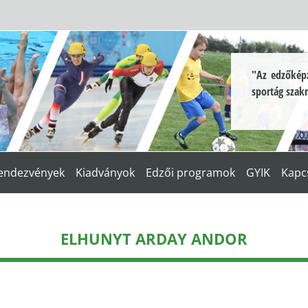
"Az edzőképz
sportág szak
endezvények
Kiadványok
Edzői programok
GYIK
Kapc
ELHUNYT ARDAY ANDOR