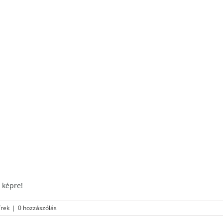
 képre!
írek
|
0 hozzászólás