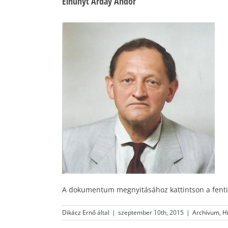
Elhunyt Arday Andor
A dokumentum megnyitásához kattintson a fenti
Dikácz Ernő
által
|
szeptember 10th, 2015
|
Archívum
,
H