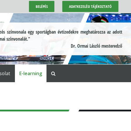
BELÉPÉS
ADATKEZELÉSI TÁJÉKOZTATÓ
és színvonala egy sportágban évtizedekre meghatározza az adott
mai színvonalát."
Dr. Ormai László mesteredző
solat
E-learning