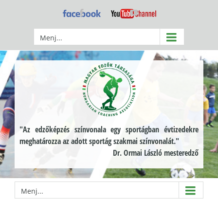
Kihagyás
Facebook
YouTube
Menj...
"Az edzőképzés színvonala egy sportágban évtizedekre
meghatározza az adott sportág szakmai színvonalát."
Dr. Ormai László mesteredző
Menj...