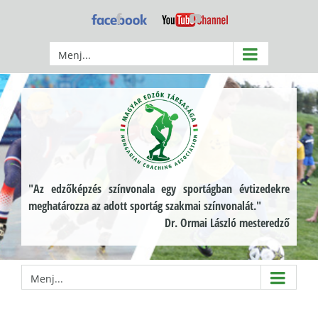
Kihagyás
Facebook
YouTube
Menj...
"Az edzőképzés színvonala egy sportágban évtizedekre
meghatározza az adott sportág szakmai színvonalát."
Dr. Ormai László mesteredző
Menj...