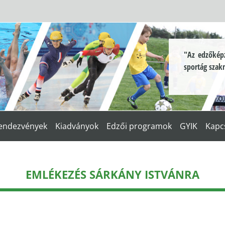
"Az edzőképz
sportág szak
endezvények
Kiadványok
Edzői programok
GYIK
Kapc
EMLÉKEZÉS SÁRKÁNY ISTVÁNRA