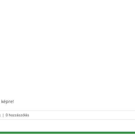
 képre!
k
|
0 hozzászólás