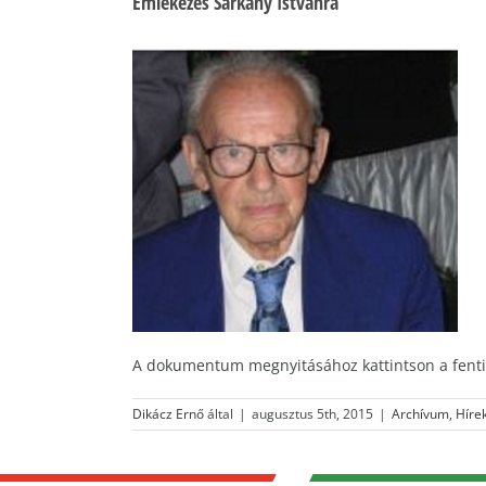
Emlékezés Sárkány Istvánra
A dokumentum megnyitásához kattintson a fenti
Dikácz Ernő
által
|
augusztus 5th, 2015
|
Archívum
,
Híre