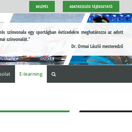
BELÉPÉS
ADATKEZELÉSI TÁJÉKOZTATÓ
és színvonala egy sportágban évtizedekre meghatározza az adott
mai színvonalát."
Dr. Ormai László mesteredző
solat
E-learning