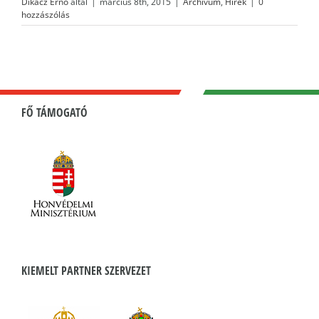
Dikácz Ernő
által
|
március 8th, 2015
|
Archívum
,
Hírek
|
0
hozzászólás
FŐ TÁMOGATÓ
KIEMELT PARTNER SZERVEZET