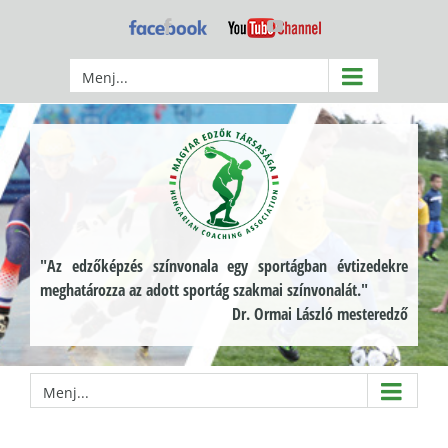
Kihagyás
Facebook
YouTube
Menj...
"Az edzőképzés színvonala egy sportágban évtizedekre
meghatározza az adott sportág szakmai színvonalát."
Dr. Ormai László mesteredző
Menj...