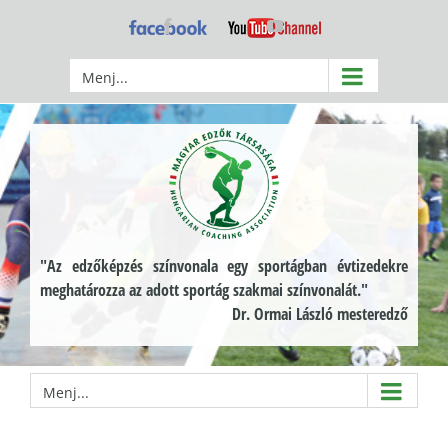
Kihagyás
Facebook
YouTube
Menj...
"Az edzőképzés színvonala egy sportágban évtizedekre
meghatározza az adott sportág szakmai színvonalát."
Dr. Ormai László mesteredző
Menj...