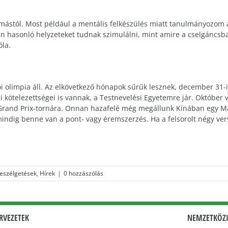
ymástól. Most például a mentális felkészülés miatt tanulmányozom
 hasonló helyzeteket tudnak szimulálni, mint amire a cselgáncsb
óla.
i olimpia áll. Az elkövetkező hónapok sűrűk lesznek, december 31-
i kötelezettségei is vannak, a Testnevelési Egyetemre jár. Október
 Grand Prix-tornára. Onnan hazafelé még megállunk Kínában egy Ma
mindig benne van a pont- vagy éremszerzés. Ha a felsorolt négy ver
beszélgetések
,
Hírek
|
0 hozzászólás
RVEZETEK
NEMZETKÖZI