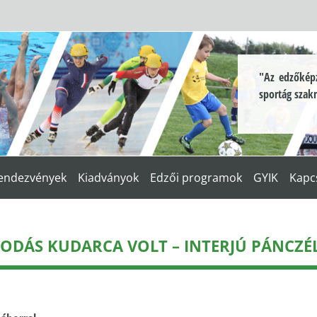
"Az edzőképz
sportág szak
endezvények
Kiadványok
Edzői programok
GYIK
Kapc
KODÁS KUDARCA VOLT – INTERJÚ PÁNCZ