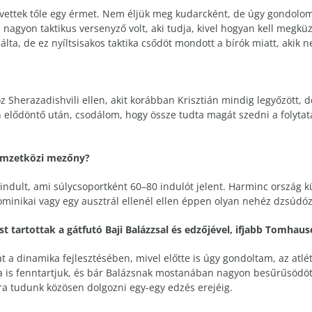
ettek tőle egy érmet. Nem éljük meg kudarcként, de úgy gondolom
s nagyon taktikus versenyző volt, aki tudja, kivel hogyan kell megk
álta, de ez nyíltsisakos taktika csődöt mondott a bírók miatt, akik n
z Sherazadishvili ellen, akit korábban Krisztián mindig legyőzött, d
 elődöntő után, csodálom, hogy össze tudta magát szedni a folyta
nemzetközi mezőny?
ndult, ami súlycsoportként 60–80 indulót jelent. Harminc ország k
minikai vagy egy ausztrál ellenél ellen éppen olyan nehéz dzsúdózn
t tartottak a gátfutó Baji Balázzsal és edzőjével, ifjabb Tomhaus
t a dinamika fejlesztésében, mivel előtte is úgy gondoltam, az atlé
a is fenntartjuk, és bár Balázsnak mostanában nagyon besűrűsödött
ra tudunk közösen dolgozni egy-egy edzés erejéig.