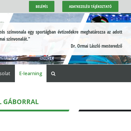
BELÉPÉS
ADATKEZELÉSI TÁJÉKOZTATÓ
és színvonala egy sportágban évtizedekre meghatározza az adott
mai színvonalát."
Dr. Ormai László mesteredző
solat
E-learning
ÉL GÁBORRAL