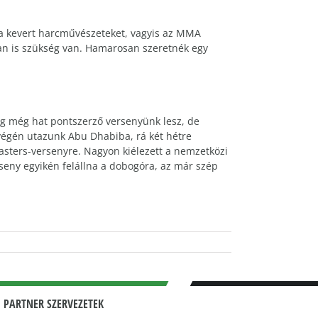
 a kevert harcművészeteket, vagyis az MMA
an is szükség van. Hamarosan szeretnék egy
ig még hat pontszerző versenyünk lesz, de
 végén utazunk Abu Dhabiba, rá két hétre
sters-versenyre. Nagyon kiélezett a nemzetközi
seny egyikén felállna a dobogóra, az már szép
 PARTNER SZERVEZETEK