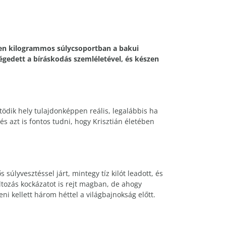
cven kilogrammos súlycsoportban a bakui
légedett a bíráskodás szemléletével, és készen
ötödik hely tulajdonképpen reális, legalábbis ha
s azt is fontos tudni, hogy Krisztián életében
 súlyvesztéssel járt, mintegy tíz kilót leadott, és
áltozás kockázatot is rejt magban, de ahogy
ni kellett három héttel a világbajnokság előtt.