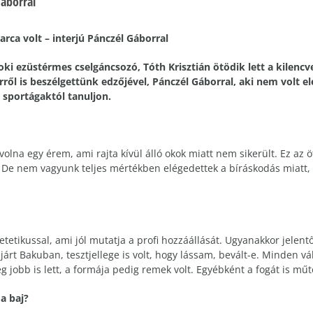
Gáborral
rca volt – interjú Pánczél Gáborral
noki ezüstérmes cselgáncsozó, Tóth Krisztián ötödik lett a kilen
rről is beszélgettünk edzőjével, Pánczél Gáborral, aki nem volt e
s sportágaktól tanuljon.
volna egy érem, ami rajta kívül álló okok miatt nem sikerült. Ez az 
 De nem vagyunk teljes mértékben elégedettek a bíráskodás miatt, é
etetikussal, ami jól mutatja a profi hozzáállását. Ugyanakkor jelentős
járt Bakuban, tesztjellege is volt, hogy lássam, bevált-e. Minden v
g jobb is lett, a formája pedig remek volt. Egyébként a fogát is műte
 a baj?