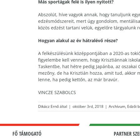
Más sportágak felé is ilyen nyitott?
Abszolút, híve vagyok annak, hogy tanuljunk eg
edzésmódszereit, mert úgy gondolom, mentálisan
közös edzést tartani velük, egyelőre tárgyalunk r
Hogyan alakul az év hátralévő része?
A felkészülésünk középpontjában a 2020-as tokió
figyelembe kell vennem, hogy Krisztiánnak iskola
Taskentbe, hat hétre pedig Japánba, az oszakai
mezőny, de ha Krisztián hozza, amit tud, akkor 
lenne, ha pedig kettőn, az már bravúr.
VINCZE SZABOLCS
Dikácz Ernő
által
|
október 3rd, 2018
|
Archívum
,
Edzői 
FŐ TÁMOGATÓ
PARTNER SZE