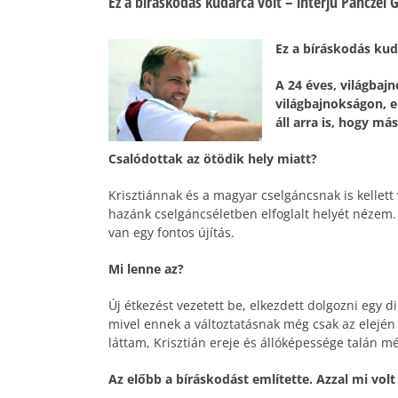
Ez a bíráskodás kudarca volt – interjú Pánczél 
Ez a bíráskodás kuda
A 24 éves, világbaj
világbajnokságon, e
áll arra is, hogy má
Csalódottak az ötödik hely miatt?
Krisztiánnak és a magyar cselgáncsnak is kellett 
hazánk cselgáncséletben elfoglalt helyét nézem.
van egy fontos újítás.
Mi lenne az?
Új étkezést vezetett be, elkezdett dolgozni egy di
mivel ennek a változtatásnak még csak az elején 
láttam, Krisztián ereje és állóképessége talán mé
Az előbb a bíráskodást említette. Azzal mi volt