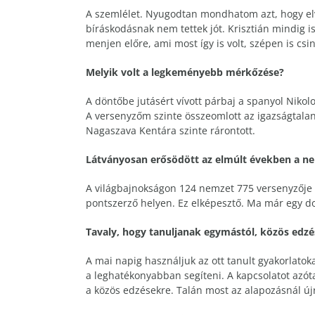
A szemlélet. Nyugodtan mondhatom azt, hogy elv
bíráskodásnak nem tettek jót. Krisztián mindig i
menjen előre, ami most így is volt, szépen is csin
Melyik volt a legkeményebb mérkőzése?
A döntőbe jutásért vívott párbaj a spanyol Nikolo
A versenyzőm szinte összeomlott az igazságtalan
Nagaszava Kentára szinte rárontott.
Látványosan erősödött az elmúlt években a 
A világbajnokságon 124 nemzet 775 versenyzője i
pontszerző helyen. Ez elképesztő. Ma már egy do
Tavaly, hogy tanuljanak egymástól, közös edzés
A mai napig használjuk az ott tanult gyakorlatoka
a leghatékonyabban segíteni. A kapcsolatot azót
a közös edzésekre. Talán most az alapozásnál új