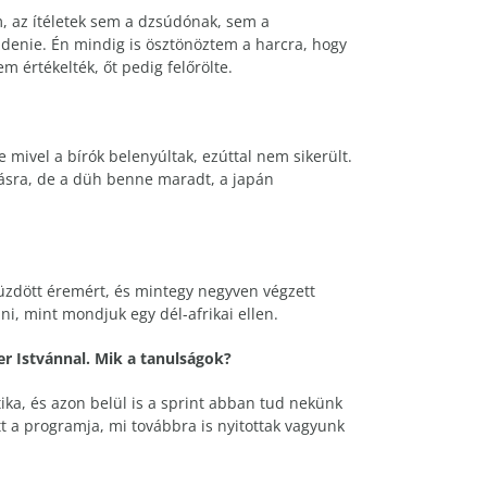
, az ítéletek sem a dzsúdónak, sem a
üzdenie. Én mindig is ösztönöztem a harcra, hogy
em értékelték, őt pedig felőrölte.
e mivel a bírók belenyúltak, ezúttal nem sikerült.
tásra, de a düh benne maradt, a japán
üzdött éremért, és mintegy negyven végzett
i, mint mondjuk egy dél-afrikai ellen.
er Istvánnal. Mik a tanulságok?
tika, és azon belül is a sprint abban tud nekünk
 a programja, mi továbbra is nyitottak vagyunk