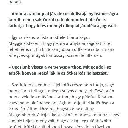
napon.
– Amióta az olimpiai járadékosok listája nyilvánosságra
került, nem csak Önről tudnak mindent, de Ön is
láthatja, hogy ki és mennyi olimpiai járadékra jogosult.
– Így van és ez a lista módfelett tanulságos.
Meggyőződésem, hogy jókora aránytalanságokat is fel
lehet fedezni. Én biztosan jobban differenciáltam volna
az egyes sportágak fontossági sorrendét illetően.
– Ugorjunk vissza a versenysporthoz. Mit gondol, az
edzők hogyan reagálják le az ötkarikás halasztást?
– Szerintem az emberek jelentős része nem tudja, vagy
nem akarja felfogni, milyen súlyos a helyzet. Egyáltalán
nem a véletlen művének tartom, hogy például Kínában
vagy mondjuk Spanyolországban terjedt el különösen a
vírus. Én láttam közelről, hogyan élnek ott az
átlagemberek. A kajak-kenusoknál maradva, már az is egy
komoly teljesítmény volt, hogy a világ legkülönbözőbb
területeiről sikerült időben hazavezényelni a távolban