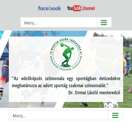
Kihagyás
Facebook
YouTube
Menj...
"Az edzőképzés színvonala egy sportágban évtizedekre
meghatározza az adott sportág szakmai színvonalát."
Dr. Ormai László mesteredző
Menj...