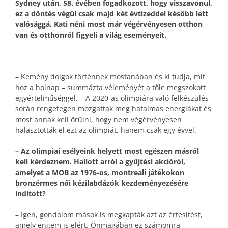
Sydney után, 58. évében fogadkozott, hogy visszavonul,
ez a döntés végül csak majd két évtizeddel később lett
valósággá. Kati néni most már végérvényesen otthon
van és otthonról figyeli a világ eseményeit.
– Kemény dolgok történnek mostanában és ki tudja, mit
hoz a holnap – summázta véleményét a tőle megszokott
egyértelműséggel. – A 2020-as olimpiára való felkészülés
során rengetegen mozgattak meg hatalmas energiákat és
most annak kell örülni, hogy nem végérvényesen
halasztották el ezt az olimpiát, hanem csak egy évvel.
– Az olimpiai esélyeink helyett most egészen másról
kell kérdeznem. Hallott arról a gyűjtési akcióról,
amelyet a MOB az 1976-os, montreali játékokon
bronzérmes női kézilabdázók kezdeményezésére
indított?
– Igen, gondolom mások is megkapták azt az értesítést,
amely engem is elért. Önmagában ez számomra