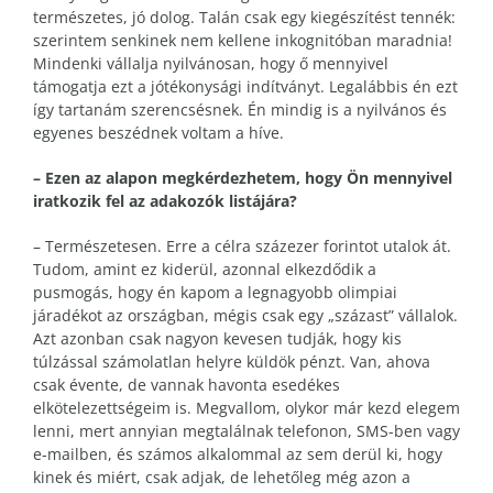
természetes, jó dolog. Talán csak egy kiegészítést tennék:
szerintem senkinek nem kellene inkognitóban maradnia!
Mindenki vállalja nyilvánosan, hogy ő mennyivel
támogatja ezt a jótékonysági indítványt. Legalábbis én ezt
így tartanám szerencsésnek. Én mindig is a nyilvános és
egyenes beszédnek voltam a híve.
– Ezen az alapon megkérdezhetem, hogy Ön mennyivel
iratkozik fel az adakozók listájára?
– Természetesen. Erre a célra százezer forintot utalok át.
Tudom, amint ez kiderül, azonnal elkezdődik a
pusmogás, hogy én kapom a legnagyobb olimpiai
járadékot az országban, mégis csak egy „százast” vállalok.
Azt azonban csak nagyon kevesen tudják, hogy kis
túlzással számolatlan helyre küldök pénzt. Van, ahova
csak évente, de vannak havonta esedékes
elkötelezettségeim is. Megvallom, olykor már kezd elegem
lenni, mert annyian megtalálnak telefonon, SMS-ben vagy
e-mailben, és számos alkalommal az sem derül ki, hogy
kinek és miért, csak adjak, de lehetőleg még azon a