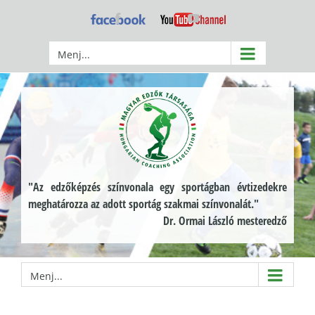
Kihagyás
Facebook
YouTube
Menj...
"Az edzőképzés színvonala egy sportágban évtizedekre
meghatározza az adott sportág szakmai színvonalát."
Dr. Ormai László mesteredző
Menj...