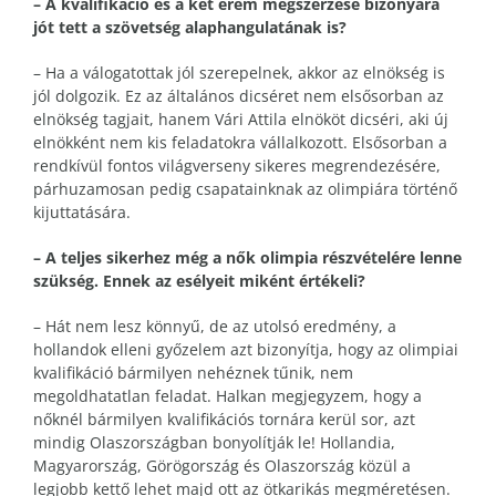
– A kvalifikáció és a két érem megszerzése bizonyára
jót tett a szövetség alaphangulatának is?
– Ha a válogatottak jól szerepelnek, akkor az elnökség is
jól dolgozik. Ez az általános dicséret nem elsősorban az
elnökség tagjait, hanem Vári Attila elnököt dicséri, aki új
elnökként nem kis feladatokra vállalkozott. Elsősorban a
rendkívül fontos világverseny sikeres megrendezésére,
párhuzamosan pedig csapatainknak az olimpiára történő
kijuttatására.
– A teljes sikerhez még a nők olimpia részvételére lenne
szükség. Ennek az esélyeit miként értékeli?
– Hát nem lesz könnyű, de az utolsó eredmény, a
hollandok elleni győzelem azt bizonyítja, hogy az olimpiai
kvalifikáció bármilyen nehéznek tűnik, nem
megoldhatatlan feladat. Halkan megjegyzem, hogy a
nőknél bármilyen kvalifikációs tornára kerül sor, azt
mindig Olaszországban bonyolítják le! Hollandia,
Magyarország, Görögország és Olaszország közül a
legjobb kettő lehet majd ott az ötkarikás megméretésen.