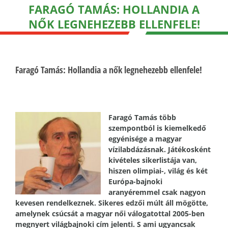
FARAGÓ TAMÁS: HOLLANDIA A
NŐK LEGNEHEZEBB ELLENFELE!
Faragó Tamás: Hollandia a nők legnehezebb ellenfele!
Faragó Tamás több
szempontból is kiemelkedő
egyénisége a magyar
vízilabdázásnak. Játékosként
kivételes sikerlistája van,
hiszen olimpiai-, világ és két
Európa-bajnoki
aranyéremmel csak nagyon
kevesen rendelkeznek. Sikeres edzői múlt áll mögötte,
amelynek csúcsát a magyar női válogatottal 2005-ben
megnyert világbajnoki cím jelenti. S ami ugyancsak