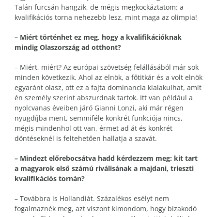
Talán furcsán hangzik, de mégis megkockáztatom: a
kvalifikációs torna nehezebb lesz, mint maga az olimpia!
– Miért történhet ez meg, hogy a kvalifikációknak
mindig Olaszország ad otthont?
– Miért, miért? Az európai szövetség felállásából már sok
minden következik. Ahol az elnök, a főtitkár és a volt elnök
egyaránt olasz, ott ez a fajta dominancia kialakulhat, amit
én személy szerint abszurdnak tartok. Itt van például a
nyolcvanas éveiben járó Gianni Lonzi, aki már régen
nyugdíjba ment, semmiféle konkrét funkciója nincs,
mégis mindenhol ott van, érmet ad át és konkrét
döntéseknél is feltehetően hallatja a szavát.
– Mindezt előrebocsátva hadd kérdezzem meg: kit tart
a magyarok első számú riválisának a majdani, trieszti
kvalifikációs tornán?
– Továbbra is Hollandiát. Százalékos esélyt nem
fogalmaznék meg, azt viszont kimondom, hogy bizakodó