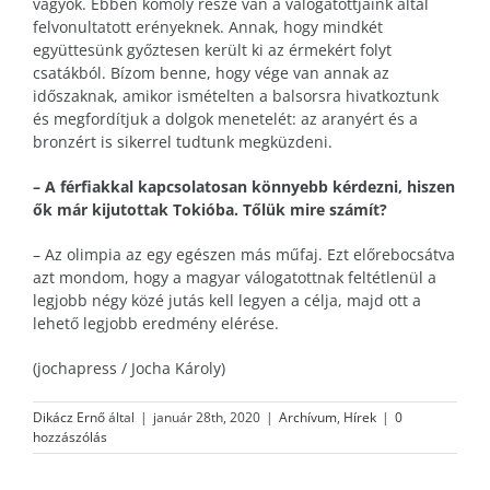
vagyok. Ebben komoly része van a válogatottjaink által
felvonultatott erényeknek. Annak, hogy mindkét
együttesünk győztesen került ki az érmekért folyt
csatákból. Bízom benne, hogy vége van annak az
időszaknak, amikor ismételten a balsorsra hivatkoztunk
és megfordítjuk a dolgok menetelét: az aranyért és a
bronzért is sikerrel tudtunk megküzdeni.
– A férfiakkal kapcsolatosan könnyebb kérdezni, hiszen
ők már kijutottak Tokióba. Tőlük mire számít?
– Az olimpia az egy egészen más műfaj. Ezt előrebocsátva
azt mondom, hogy a magyar válogatottnak feltétlenül a
legjobb négy közé jutás kell legyen a célja, majd ott a
lehető legjobb eredmény elérése.
(jochapress / Jocha Károly)
Dikácz Ernő
által
|
január 28th, 2020
|
Archívum
,
Hírek
|
0
hozzászólás