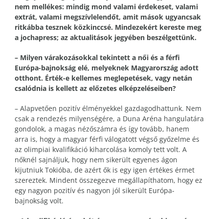
nem mellékes: mindig mond valami érdekeset, valami
extrát, valami megszívlelendőt, amit mások ugyancsak
ritkábba tesznek közkinccsé. Mindezekért kereste meg
a jochapress; az aktualitások jegyében beszélgettünk.
– Milyen várakozásokkal tekintett a női és a férfi
Európa-bajnokság elé, melyeknek Magyarország adott
otthont. Érték-e kellemes meglepetések, vagy netán
csalódnia is kellett az előzetes elképzeléseiben?
– Alapvetően pozitív élményekkel gazdagodhattunk. Nem
csak a rendezés milyenségére, a Duna Aréna hangulatára
gondolok, a magas nézőszámra és így tovább, hanem
arra is, hogy a magyar férfi válogatott végső győzelme és
az olimpiai kvalifikáció kiharcolása komoly tett volt. A
nőknél sajnáljuk, hogy nem sikerült egyenes ágon
kijutniuk Tokióba, de azért ők is egy igen értékes érmet
szereztek. Mindent összegezve megállapíthatom, hogy ez
egy nagyon pozitív és nagyon jól sikerült Európa-
bajnokság volt.