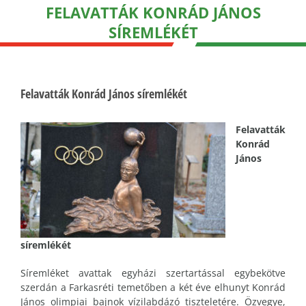
FELAVATTÁK KONRÁD JÁNOS
SÍREMLÉKÉT
Felavatták Konrád János síremlékét
Felavatták
Konrád
János
síremlékét
Síremléket avattak egyházi szertartással egybekötve
szerdán a Farkasréti temetőben a két éve elhunyt Konrád
János olimpiai bajnok vízilabdázó tiszteletére. Özvegye,