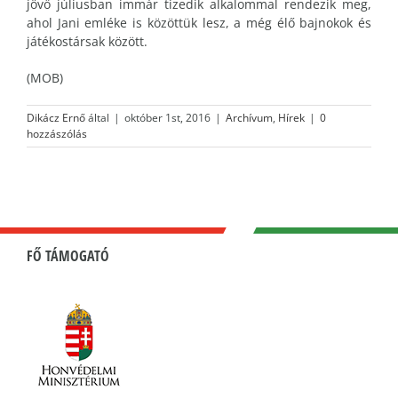
jövő júliusban immár tizedik alkalommal rendezik meg,
ahol Jani emléke is közöttük lesz, a még élő bajnokok és
játékostársak között.
(MOB)
Dikácz Ernő
által
|
október 1st, 2016
|
Archívum
,
Hírek
|
0
hozzászólás
FŐ TÁMOGATÓ