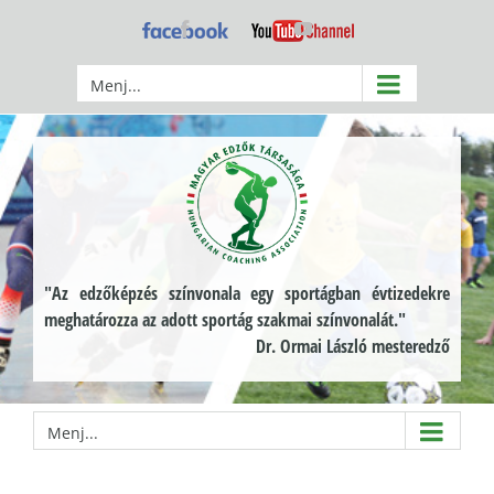
Kihagyás
Facebook
YouTube
Menj...
"Az edzőképzés színvonala egy sportágban évtizedekre
meghatározza az adott sportág szakmai színvonalát."
Dr. Ormai László mesteredző
Menj...