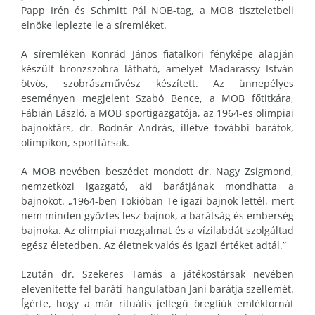
Papp Irén és Schmitt Pál NOB-tag, a MOB tiszteletbeli
elnöke leplezte le a síremléket.
A síremléken Konrád János fiatalkori fényképe alapján
készült bronzszobra látható, amelyet Madarassy István
ötvös, szobrászművész készített. Az ünnepélyes
eseményen megjelent Szabó Bence, a MOB főtitkára,
Fábián László, a MOB sportigazgatója, az 1964-es olimpiai
bajnoktárs, dr. Bodnár András, illetve további barátok,
olimpikon, sporttársak.
A MOB nevében beszédet mondott dr. Nagy Zsigmond,
nemzetközi igazgató, aki barátjának mondhatta a
bajnokot. „1964-ben Tokióban Te igazi bajnok lettél, mert
nem minden győztes lesz bajnok, a barátság és emberség
bajnoka. Az olimpiai mozgalmat és a vízilabdát szolgáltad
egész életedben. Az életnek valós és igazi értéket adtál.”
Ezután dr. Szekeres Tamás a játékostársak nevében
elevenítette fel baráti hangulatban Jani barátja szellemét.
Ígérte, hogy a már rituális jellegű öregfiúk emléktornát