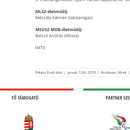
MLSZ-életműdíj:
Mészöly Kálmán (labdarúgás)
MSÚSZ-MOB-életműdíj:
Balczó András (öttusa)
(MTI)
Dikácz Ernő
által
|
január 12th, 2018
|
Archívum
,
Hírek
|
FŐ TÁMOGATÓ
PARTNER SZE