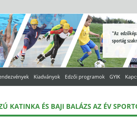
"Az edzőképz
sportág szak
endezvények
Kiadványok
Edzői programok
GYIK
Kapc
Ú KATINKA ÉS BAJI BALÁZS AZ ÉV SPOR