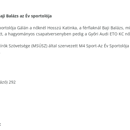
ji Balázs az Év sportolója
ortolója Gálán a nőknél Hosszú Katinka, a férfiaknál Baji Balázs, 
tt, a hagyományos csapatversenyben pedig a Győri Audi ETO KC női 
rók Szövetsége (MSÚSZ) által szervezett M4 Sport-Az Év Sportolója
.
yázó) 292
: