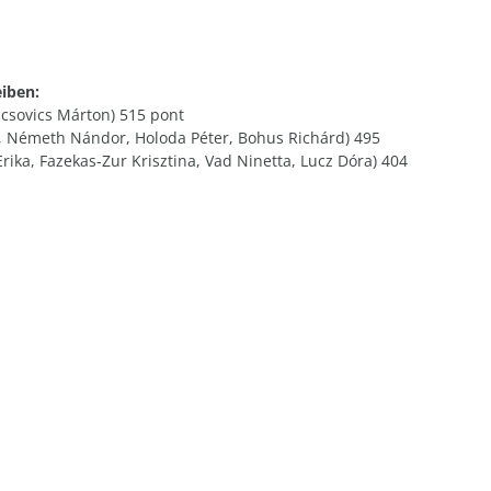
iben:
Fucsovics Márton) 515 pont
k, Németh Nándor, Holoda Péter, Bohus Richárd) 495
ika, Fazekas-Zur Krisztina, Vad Ninetta, Lucz Dóra) 404