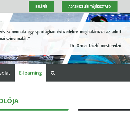
BELÉPÉS
ADATKEZELÉSI TÁJÉKOZTATÓ
és színvonala egy sportágban évtizedekre meghatározza az adott
mai színvonalát."
Dr. Ormai László mesteredző
solat
E-learning
TOLÓJA