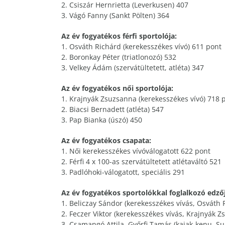
2. Csiszár Hernrietta (Leverkusen) 407
3. Vágó Fanny (Sankt Pölten) 364
Az év fogyatékos férfi sportolója:
1. Osváth Richárd (kerekesszékes vívó) 611 pont
2. Boronkay Péter (triatlonozó) 532
3. Velkey Ádám (szervátültetett, atléta) 347
Az év fogyatékos női sportolója:
1. Krajnyák Zsuzsanna (kerekesszékes vívó) 718 
2. Biacsi Bernadett (atléta) 547
3. Pap Bianka (úszó) 450
Az év fogyatékos csapata:
1. Női kerekesszékes vívóválogatott 622 pont
2. Férfi 4 x 100-as szervátültetett atlétaváltó 521
3. Padlóhoki-válogatott, speciális 291
Az év fogyatékos sportolókkal foglalkozó edzőj
1. Beliczay Sándor (kerekesszékes vívás, Osváth 
2. Feczer Viktor (kerekesszékes vívás, Krajnyák 
3. Csamangó Attila, Győrfi Tamás (kajak-kenu, S