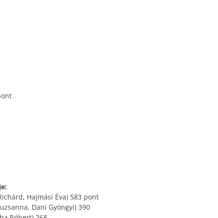
pont
e:
Richárd, Hajmási Éva) 583 pont
Zsuzsanna, Dani Gyöngyi) 390
uba Róbert) 268