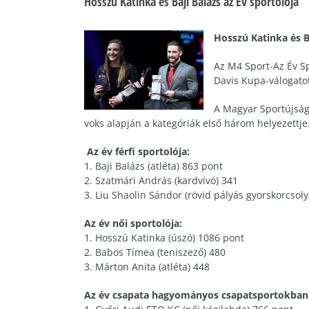
Hosszú Katinka és Baji Balázs az Év sportolója
Hosszú Katinka és Ba
Az M4 Sport-Az Év Sp
Davis Kupa-válogato
A Magyar Sportújságí
voks alapján a kategóriák első három helyezettje
Az év férfi sportolója:
1. Baji Balázs (atléta) 863 pont
2. Szatmári András (kardvívó) 341
3. Liu Shaolin Sándor (rövid pályás gyorskorcsol
Az év női sportolója:
1. Hosszú Katinka (úszó) 1086 pont
2. Babos Tímea (teniszező) 480
3. Márton Anita (atléta) 448
Az év csapata hagyományos csapatsportokban