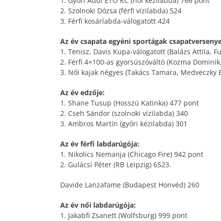
1. Győri Audi ETO KC (női kézilabda) 766 pont
2. Szolnoki Dózsa (férfi vízilabda) 524
3. Férfi kosárlabda-válogatott 424
Az év csapata egyéni sportágak csapatversenye
1. Tenisz, Davis Kupa-válogatott (Balázs Attila, 
2. Férfi 4×100-as gyorsúszóváltó (Kozma Domini
3. Női kajak négyes (Takács Tamara, Medveczky Er
Az év edzője:
1. Shane Tusup (Hosszú Katinka) 477 pont
2. Cseh Sándor (szolnoki vízilabda) 340
3. Ambros Martín (győri kézilabda) 301
Az év férfi labdarúgója:
1. Nikolics Nemanja (Chicago Fire) 942 pont
2. Gulácsi Péter (RB Leipzig) 6523.
Davide Lanzafame (Budapest Honvéd) 260
Az év női labdarúgója:
1. Jakabfi Zsanett (Wolfsburg) 999 pont